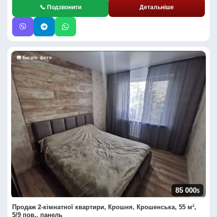
📞 Подзвонити
Детальніше
📷 Багато фото
85 000
$
Продаж 2-кімнатної квартири, Крошня, Крошенська, 55 м²,
5/9 пов., панель