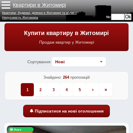
Квартири в Житомирі
Квартири, будинки, ділянки в Житомирі та області
№:
Нерухомість Житомира
Купити квартиру в Житомирі
Продаж квартир у Житомирі
Сортування:
Знайдено:
264
пропозицій
›
»
1
2
3
4
5
🔔 Підписатися на нові оголошення
🆕 Нове