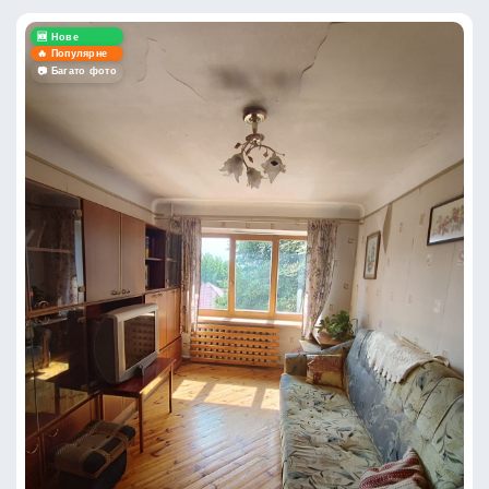
🆕 Нове
🔥 Популярне
📷 Багато фото