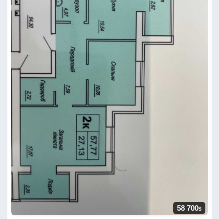
58 700
$