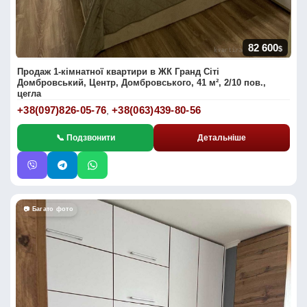
82 600
$
Продаж 1-кімнатної квартири в ЖК Гранд Сіті
Домбровський, Центр, Домбровського, 41 м², 2/10 пов.,
цегла
+38(097)826-05-76
+38(063)439-80-56
,
📞 Подзвонити
Детальніше
📷 Багато фото