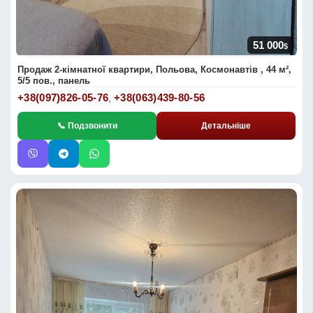
51 000
$
Продаж 2-кімнатної квартири, Польова, Космонавтів , 44 м²,
5/5 пов., панель
+38(097)826-05-76
+38(063)439-80-56
,
📞 Подзвонити
Детальніше