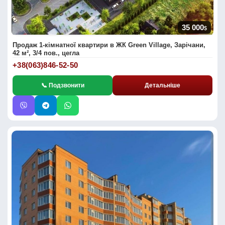
35 000
$
Продаж 1-кімнатної квартири в ЖК Green Village, Зарічани,
42 м², 3/4 пов., цегла
+38(063)846-52-50
📞 Подзвонити
Детальніше