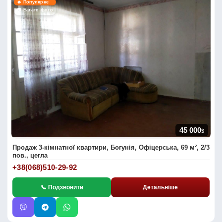
🔥 Популярне
📷 Багато фото
45 000
$
Продаж 3-кімнатної квартири, Богунія, Офіцерська, 69 м², 2/3
пов., цегла
+38(068)510-29-92
📞 Подзвонити
Детальніше