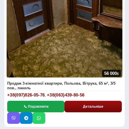
56 000
$
Продаж 3-кімнатної квартири, Польова, Вітрука, 65 м², 3/5
пов., панель
+38(097)826-05-76
+38(063)439-80-56
,
📞 Подзвонити
Детальніше