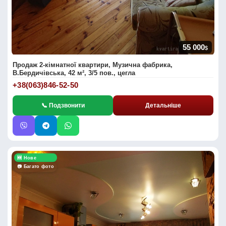
55 000
$
Продаж 2-кімнатної квартири, Музична фабрика,
В.Бердичівська, 42 м², 3/5 пов., цегла
+38(063)846-52-50
📞 Подзвонити
Детальніше
🆕 Нове
📷 Багато фото