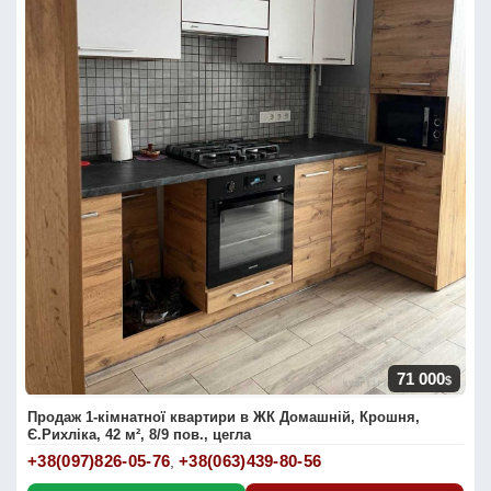
71 000
$
Продаж 1-кімнатної квартири в ЖК Домашній, Крошня,
Є.Рихліка, 42 м², 8/9 пов., цегла
+38(097)826-05-76
+38(063)439-80-56
,