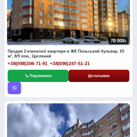
78 000
$
Продаж 2-кімнатної квартири в ЖК Польський бульвар, 65
м², 8/9 пов., Цегляний
+38(098)306-71-91
+38(096)247-51-21
,
📞 Подзвонити
Детальніше