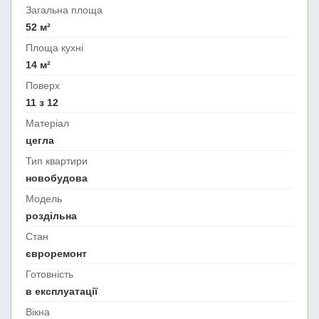
Загальна площа
52 м²
Площа кухні
14 м²
Поверх
11 з 12
Матеріал
цегла
Тип квартири
новобудова
Модель
роздільна
Стан
євроремонт
Готовність
в експлуатації
Вікна