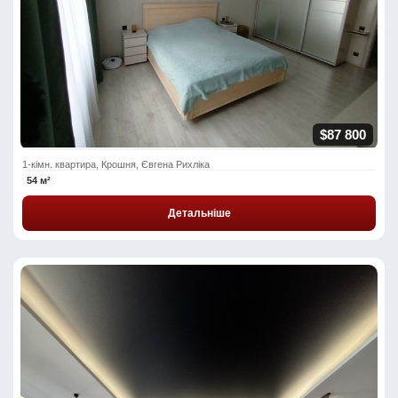
$87 800
1-кімн. квартира, Крошня, Євгена Рихліка
54 м²
Детальніше