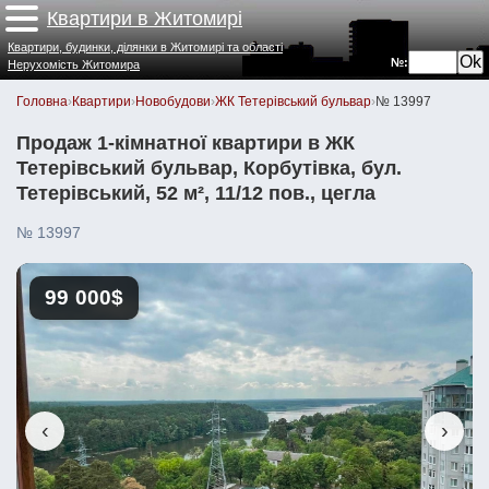
Квартири в Житомирі
Квартири, будинки, ділянки в Житомирі та області
№:
Нерухомість Житомира
Головна
›
Квартири
›
Новобудови
›
ЖК Тетерівський бульвар
›
№ 13997
Продаж 1-кімнатної квартири в ЖК
Тетерівський бульвар, Корбутівка, бул.
Тетерівський, 52 м², 11/12 пов., цегла
№ 13997
99 000$
‹
›