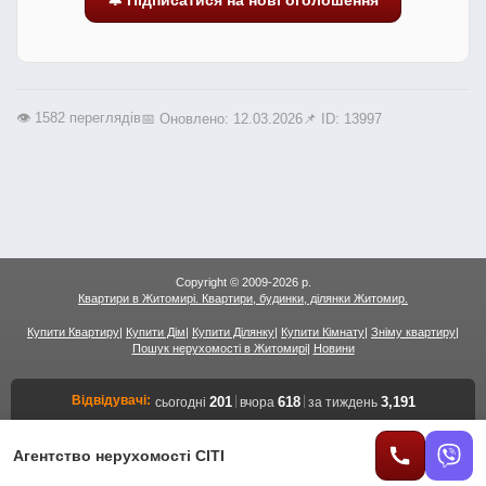
👁️ 1582 переглядів
📅 Оновлено: 12.03.2026
📌 ID: 13997
Copyright © 2009-2026 р.
Квартири в Житомирі. Квартири, будинки, ділянки Житомир.
Купити Квартиру
|
Купити Дім
|
Купити Ділянку
|
Купити Кімнату
|
Зніму квартиру
|
Пошук нерухомості в Житомирі
|
Новини
Відвідувачі:
|
|
201
618
3,191
сьогодні
вчора
за тиждень
Переглядів сторінок:
|
|
640
1,959
11,329
сьогодні
вчора
за тиждень
Переглядів об'єктів:
|
|
358
1,107
6,403
сьогодні
вчора
за тиждень
Агентство нерухомості СІТІ