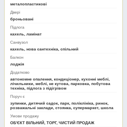
металопластикові
Двері
броньовані
Підлога
кахель, ламінат
Санвузол
кахель, нова сантехніка, спільний
Балкон
лоджія
Додатково
автономне опалення, кондиціонер, кухонні меблі,
лічильники, меблі, не кутова, парковка, побутова
техніка, підлога з підігрівом
Поруч є
зупинки, дитячий садок, парк, поліклініка, ринок,
розважальні заклади, стоянка, супермаркет, школа
Умови продажу
ОБ'ЄКТ ВІЛЬНИЙ, ТОРГ, ЧИСТИЙ ПРОДАЖ