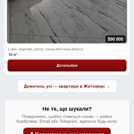
$90 800
1-кімн. квартира, Центр, площа Мистецькі Ворота
52 м²
Детальніше
Дивитись усі — квартири в Житомирі →
Не те, що шукали?
Повідомимо, щойно з'явиться схоже — район
Корбутівка. Email або Telegram, відписка будь-коли.
🔔 Підписатися на нові оголошення