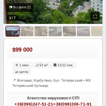
📷 Всі фото (7)
⛶
1
/ 7
$99 000
🚪 1 кімн.
📐 52 м²
🏢 11/12 пов.
🧱 цегла
📍 Житомир, Корбутівка, бул. Тетерівський • ЖК
Тетерівський бульвар
Агентство нерухомості СІТІ
+38(096)247-51-21
+38(098)306-71-91