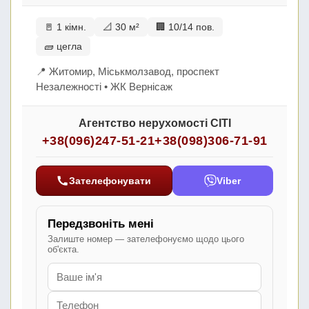
🚪 1 кімн.
📐 30 м²
🏢 10/14 пов.
🧱 цегла
📍 Житомир, Міськмолзавод, проспект
Незалежності • ЖК Вернісаж
Агентство нерухомості СІТІ
+38(096)247-51-21
+38(098)306-71-91
Зателефонувати
Viber
Передзвоніть мені
Залиште номер — зателефонуємо щодо цього
об'єкта.