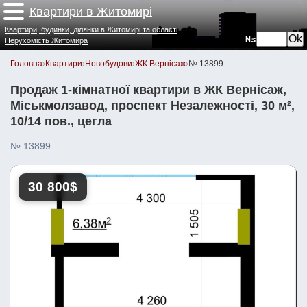
Квартири в Житомирі
Квартири, будинки, ділянки в Житомирі та області
№:
Нерухомість Житомира
Головна
›
Квартири
›
Новобудови
›
ЖК Вернісаж
›
№ 13899
Продаж 1-кімнатної квартири в ЖК Вернісаж,
Міськмолзавод, проспект Незалежності, 30 м²,
10/14 пов., цегла
№ 13899
30 800$