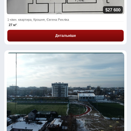
$27 600
1-кімн. квартира, Крошня, Євгена Рихліка
27 м²
Детальніше