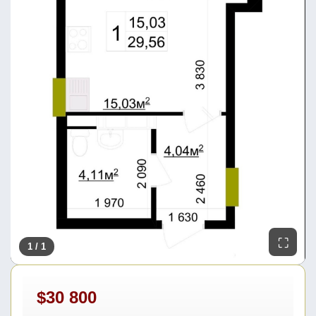
⛶
1
/ 1
$30 800