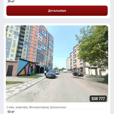
35 м²
Детальніше
$38 777
1-кімн. квартира, Міськмолзавод, Крошенська
53 м²