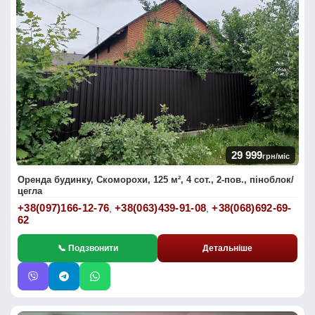
29 999
грн/міс
Оренда будинку, Скоморохи, 125 м², 4 сот., 2-пов., піноблок/
цегла
+38(097)166-12-76
+38(063)439-91-08
+38(068)692-69-
,
,
62
📞 Подзвонити
Детальніше