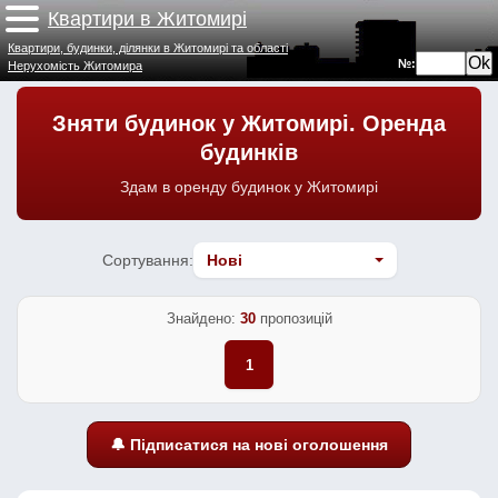
Квартири в Житомирі
Квартири, будинки, ділянки в Житомирі та області
№:
Нерухомість Житомира
Зняти будинок у Житомирі. Оренда
будинків
Здам в оренду будинок у Житомирі
Сортування:
Знайдено:
30
пропозицій
1
🔔 Підписатися на нові оголошення