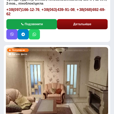
2-пов., піноблок/цегла
+38(097)166-12-76
+38(063)439-91-08
+38(068)692-69-
,
,
62
📞 Подзвонити
Детальніше
🔥 Популярне
📷 Багато фото