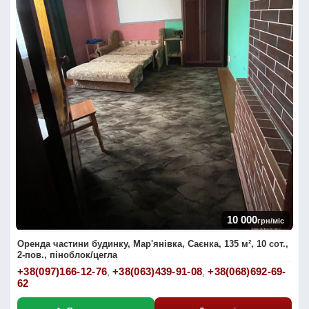
10 000
грн/міс
Оренда частини будинку, Мар'янівка, Саєнка, 135 м², 10 сот.,
2-пов., піноблок/цегла
+38(097)166-12-76
+38(063)439-91-08
+38(068)692-69-
,
,
62