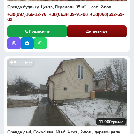
Оренда будинку, Центр, Перемоги, 35 м², 1 сот., 2-пов.
+38(097)166-12-76
+38(063)439-91-08
+38(068)692-69-
,
,
62
📞 Подзвонити
Детальніше
📷 Багато фото
11 000
грн/міс
Оренда дачі, Соколівка, 60 м², 4 сот., 2-пов., дерево/цегла