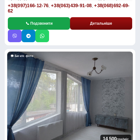
+38(097)166-12-76
+38(063)439-91-08
+38(068)692-69-
,
,
62
📞 Подзвонити
Детальніше
📷 Багато фото
14 500
грн/міс