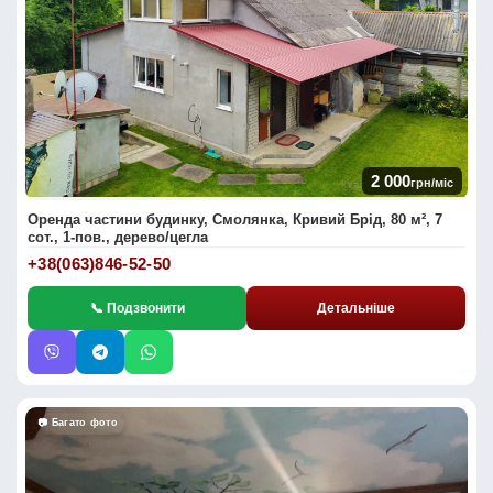
2 000
грн/міс
Оренда частини будинку, Смолянка, Кривий Брід, 80 м², 7
сот., 1-пов., дерево/цегла
+38(063)846-52-50
📞 Подзвонити
Детальніше
📷 Багато фото