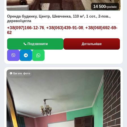
14 500
грн/міс
Оренда будинку, Центр, Шевченка, 110 м², 1 сот., 2-пов.,
дерево/цегла
+38(097)166-12-76
+38(063)439-91-08
+38(068)692-69-
,
,
62
📞 Подзвонити
Детальніше
📷 Багато фото