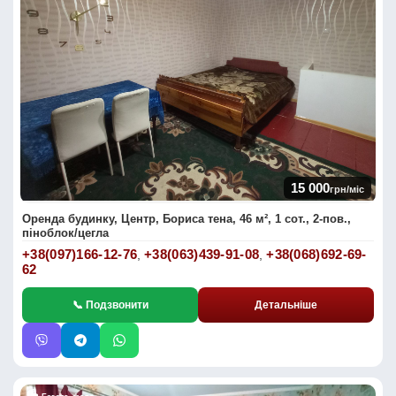
15 000
грн/міс
Оренда будинку, Центр, Бориса тена, 46 м², 1 сот., 2-пов.,
піноблок/цегла
+38(097)166-12-76
+38(063)439-91-08
+38(068)692-69-
,
,
62
📞 Подзвонити
Детальніше