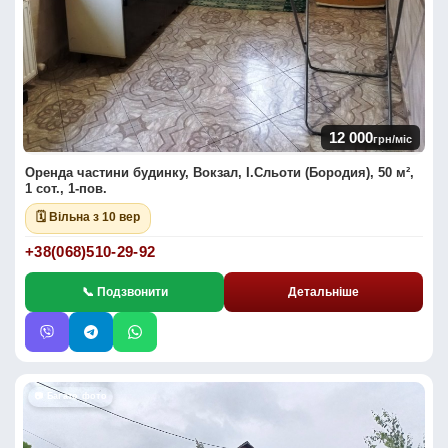
12 000
грн/міс
Оренда частини будинку, Вокзал, І.Сльоти (Бородия), 50 м²,
1 сот., 1-пов.
🗓 Вільна з 10 вер
+38(068)510-29-92
📞 Подзвонити
Детальніше
📷 Багато фото