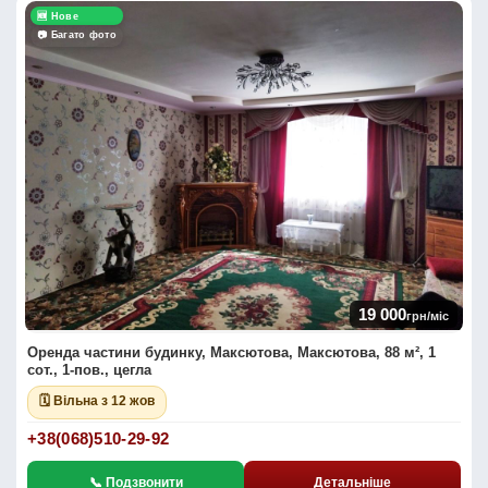
🆕 Нове
📷 Багато фото
19 000
грн/міс
Оренда частини будинку, Максютова, Максютова, 88 м², 1
сот., 1-пов., цегла
🗓 Вільна з 12 жов
+38(068)510-29-92
📞 Подзвонити
Детальніше