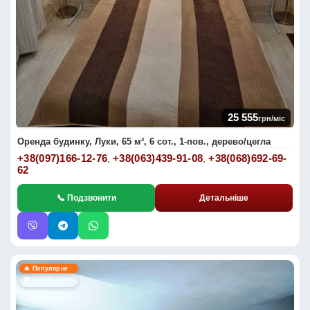
25 555
грн/міс
Оренда будинку, Луки, 65 м², 6 сот., 1-пов., дерево/цегла
+38(097)166-12-76
+38(063)439-91-08
+38(068)692-69-
,
,
62
📞 Подзвонити
Детальніше
🔥 Популярне
📷 Багато фото