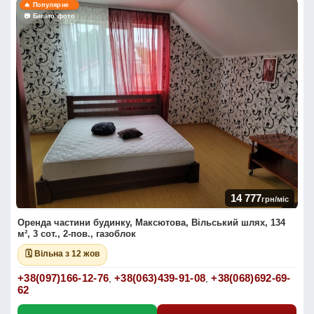
🔥 Популярне
📷 Багато фото
14 777
грн/міс
Оренда частини будинку, Максютова, Вільський шлях, 134
м², 3 сот., 2-пов., газоблок
🗓 Вільна з 12 жов
+38(097)166-12-76
+38(063)439-91-08
+38(068)692-69-
,
,
62