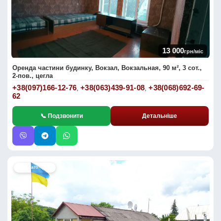
13 000
грн/міс
Оренда частини будинку, Вокзал, Вокзальная, 90 м², 3 сот.,
2-пов., цегла
+38(097)166-12-76
+38(063)439-91-08
+38(068)692-69-
,
,
62
📞 Подзвонити
Детальніше
📷 Багато фото