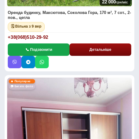
22 000
грн/міс
Оренда будинку, Максютова, Соколова Гора, 170 м², 7 сот., 2-
пов., цегла
🗓 Вільна з 9 вер
+38(068)510-29-92
📞 Подзвонити
Детальніше
🔥 Популярне
📷 Багато фото