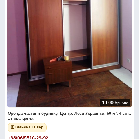
10 000
грн/міс
Оренда частини будинку, Центр, Леси Украинки, 60 м², 4 сот.,
1-пов., цегла
🗓 Вільна з 11 вер
+38(068)510-29-92