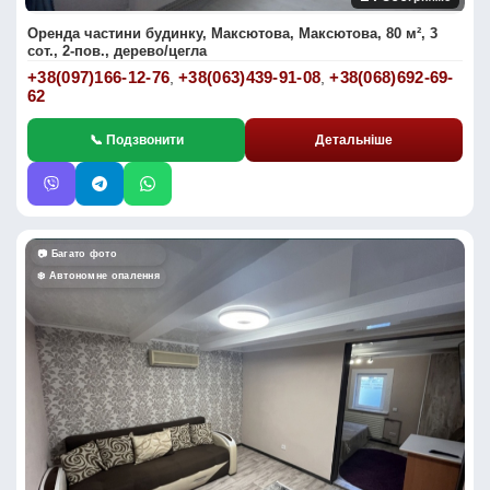
Оренда частини будинку, Максютова, Максютова, 80 м², 3
сот., 2-пов., дерево/цегла
+38(097)166-12-76
+38(063)439-91-08
+38(068)692-69-
,
,
62
📞 Подзвонити
Детальніше
📷 Багато фото
❄️ Автономне опалення