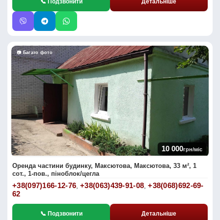
📞 Подзвонити
Детальніше
📷 Багато фото
10 000
грн/міс
Оренда частини будинку, Максютова, Максютова, 33 м², 1
сот., 1-пов., піноблок/цегла
+38(097)166-12-76
+38(063)439-91-08
+38(068)692-69-
,
,
62
📞 Подзвонити
Детальніше