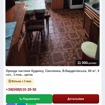
11 000
грн/міс
Оренда частини будинку, Смолянка, В.Бердичівська, 60 м², 4
сот., 1-пов., цегла
🗓 Вільна з 3 вер
+38(068)510-29-92
📞 Подзвонити
Детальніше