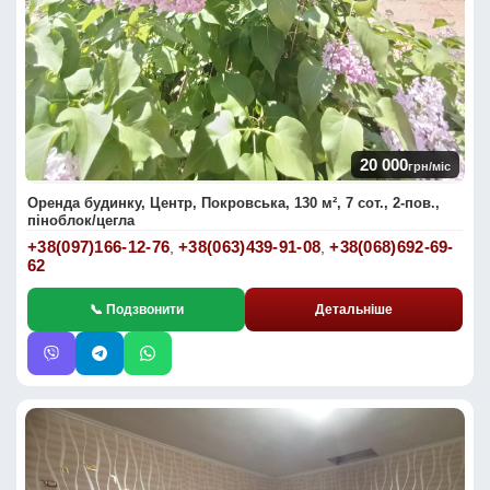
20 000
грн/міс
Оренда будинку, Центр, Покровська, 130 м², 7 сот., 2-пов.,
піноблок/цегла
+38(097)166-12-76
+38(063)439-91-08
+38(068)692-69-
,
,
62
📞 Подзвонити
Детальніше