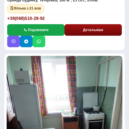
Оренда будинку, Тетерівка, 180 м², 23 сот., 2-пов.
🗓 Вільна з 21 жов
+38(068)510-29-92
📞 Подзвонити
Детальніше