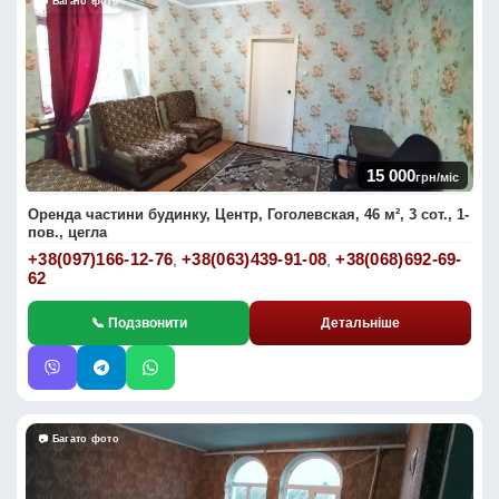
📷 Багато фото
15 000
грн/міс
Оренда частини будинку, Центр, Гоголевская, 46 м², 3 сот., 1-
пов., цегла
+38(097)166-12-76
+38(063)439-91-08
+38(068)692-69-
,
,
62
📞 Подзвонити
Детальніше
📷 Багато фото