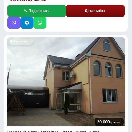
📞 Подзвонити
Детальніше
📷 Багато фото
20 000
грн/міс