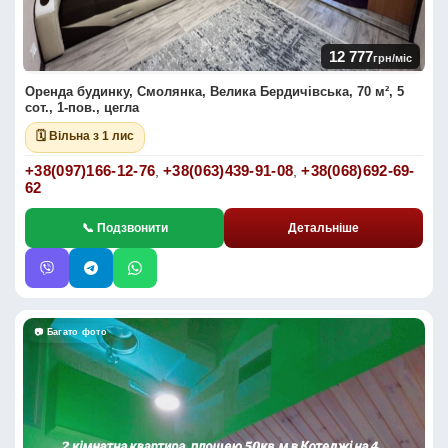
12 777
грн/міс
Оренда будинку, Смолянка, Велика Бердичівська, 70 м², 5
сот., 1-пов., цегла
🗓 Вільна з 1 лис
+38(097)166-12-76
+38(063)439-91-08
+38(068)692-69-
,
,
62
📞 Подзвонити
Детальніше
📷 Багато фото