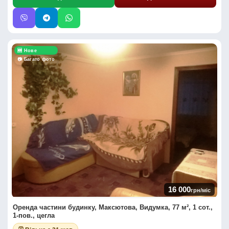
🆕 Нове
📷 Багато фото
16 000
грн/міс
Оренда частини будинку, Максютова, Видумка, 77 м², 1 сот.,
1-пов., цегла