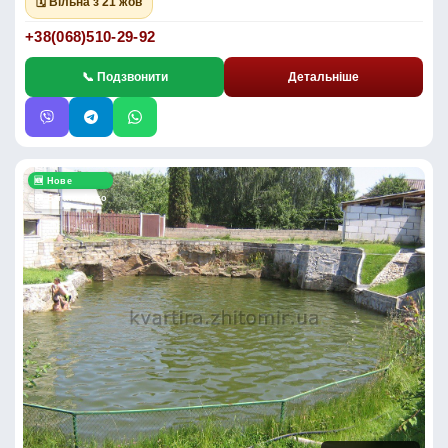
🗓 Вільна з 21 жов
+38(068)510-29-92
📞 Подзвонити
Детальніше
🆕 Нове
📷 Багато фото