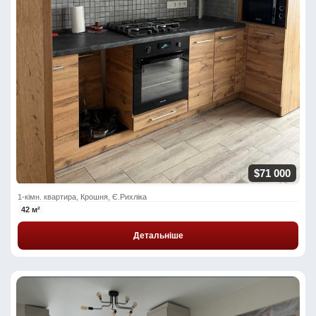
$71 000
1-кімн. квартира, Крошня, Є.Рихліка
42 м²
Детальніше