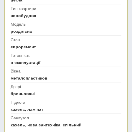
Тип квартири
новобудова
Модель
роздільна
Стан
євроремонт
Готовність
в експлуатації
Вікна
металопластикові
Двері
броньовані
Підлога
кахель, ламінат
Санвузол
кахель, нова сантехніка, спільний