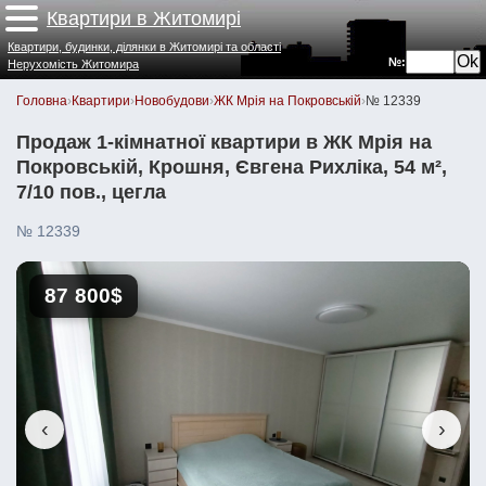
Квартири в Житомирі
Квартири, будинки, ділянки в Житомирі та області
№:
Нерухомість Житомира
Головна
›
Квартири
›
Новобудови
›
ЖК Мрія на Покровській
›
№ 12339
Продаж 1-кімнатної квартири в ЖК Мрія на
Покровській, Крошня, Євгена Рихліка, 54 м²,
7/10 пов., цегла
№ 12339
87 800$
‹
›