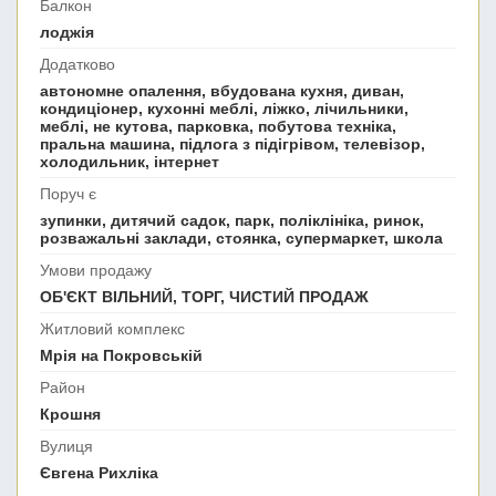
Балкон
лоджія
Додатково
автономне опалення, вбудована кухня, диван,
кондиціонер, кухонні меблі, ліжко, лічильники,
меблі, не кутова, парковка, побутова техніка,
пральна машина, підлога з підігрівом, телевізор,
холодильник, інтернет
Поруч є
зупинки, дитячий садок, парк, поліклініка, ринок,
розважальні заклади, стоянка, супермаркет, школа
Умови продажу
ОБ'ЄКТ ВІЛЬНИЙ, ТОРГ, ЧИСТИЙ ПРОДАЖ
Житловий комплекс
Мрія на Покровській
Район
Крошня
Вулиця
Євгена Рихліка