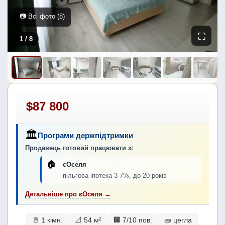
📷 Всі фото (8)
⛶
1
/ 8
$87 800
🏛
Програми держпідтримки
Продавець готовий працювати з:
🏠
єОселя
пільгова іпотека 3-7%, до 20 років
Детальніше про єОселя →
🚪 1 кімн.
📐 54 м²
🏢 7/10 пов.
🧱 цегла