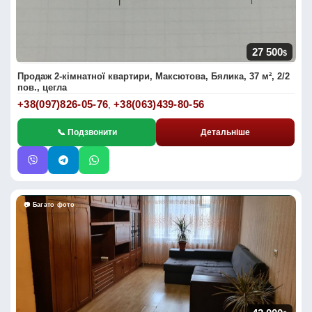
27 500
$
Продаж 2-кімнатної квартири, Максютова, Бялика, 37 м², 2/2
пов., цегла
+38(097)826-05-76
+38(063)439-80-56
,
📞 Подзвонити
Детальніше
📷 Багато фото