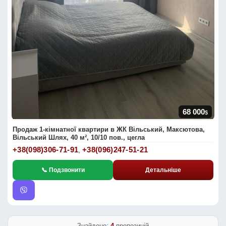
68 000
$
Продаж 1-кімнатної квартири в ЖК Вільський, Максютова,
Вільський Шлях, 40 м², 10/10 пов., цегла
+38(098)306-71-91
+38(096)247-51-21
,
📞 Подзвонити
Детальніше
Знайдено:
4
пропозицій