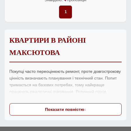
1
КВАРТИРИ В РАЙОНІ
МАКСЮТОВА
Покупці часто переоцінюють ремонт, проте довгострокову
цінність визначають планування і технічний стан. Попит
тримається на базових потребах, тому найкраще
працюють реалістичні очікування. Розумний підхід
полягає у поєднанні локації, бюджету та прозорої історії
обєкта. Важливо мати зрозумілий перелік вимог, аби не
Показати повністю
витрачати час на випадкові перегляди. Практика показує,
що найкращі варіанти зявляються у спокійні періоди, а
рішення варто приймати з холодною головою. Підготовка