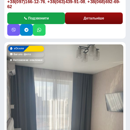
+38(097)166-12-76
+38(063)439-91-08
+38(068)692-69-
,
,
62
📞 Подзвонити
Детальніше
🏠 єОселя
📷 Багато фото
❄️ Автономне опалення