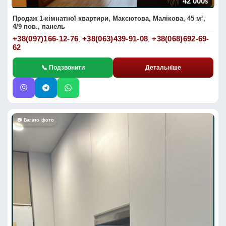
42 000
$
Продаж 1-кімнатної квартири, Максютова, Малікова, 45 м²,
4/9 пов., панель
+38(097)166-12-76
+38(063)439-91-08
+38(068)692-69-
,
,
62
📞 Подзвонити
Детальніше
📷 Багато фото