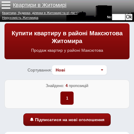
Квартири в Житомирі
Квартири, будинки, ділянки в Житомирі та області
№:
Нерухомість Житомира
Купити квартиру в районі Максютова
Житомира
Продаж квартир у районі Максютова
Сортування:
Знайдено:
4
пропозицій
1
🔔 Підписатися на нові оголошення