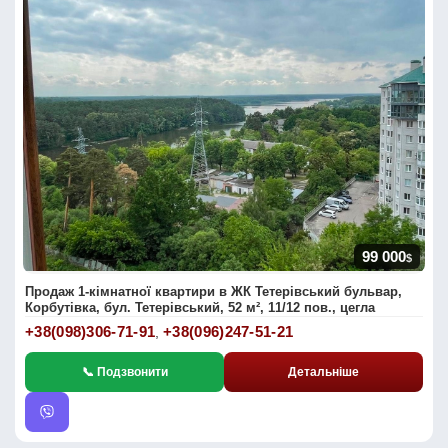
99 000
$
Продаж 1-кімнатної квартири в ЖК Тетерівський бульвар,
Корбутівка, бул. Тетерівський, 52 м², 11/12 пов., цегла
+38(098)306-71-91
+38(096)247-51-21
,
📞 Подзвонити
Детальніше