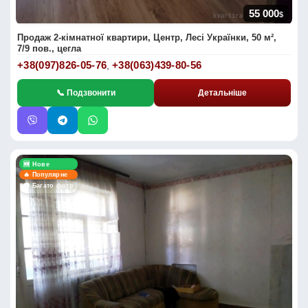
55 000
$
Продаж 2-кімнатної квартири, Центр, Лесі Українки, 50 м²,
7/9 пов., цегла
+38(097)826-05-76
+38(063)439-80-56
,
📞 Подзвонити
Детальніше
🆕 Нове
🔥 Популярне
📷 Багато фото