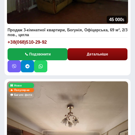
45 000
$
Продаж 3-кімнатної квартири, Богунія, Офіцерська, 69 м², 2/3
пов., цегла
+38(068)510-29-92
📞 Подзвонити
Детальніше
🆕 Нове
🔥 Популярне
📷 Багато фото