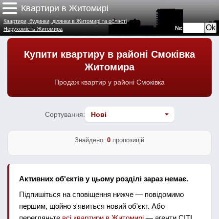
Квартири в Житомирі
Квартири, будинки, ділянки в Житомирі та області
№:
Нерухомість Житомира
Купити квартиру в районі Смоківка
Житомира
Продаж квартир у районі Смоківка
Сортування:
Знайдено:
0
пропозицій
Активних об'єктів у цьому розділі зараз немає.
Підпишіться на сповіщення нижче — повідомимо
першим, щойно з'явиться новий об'єкт. Або
перегляньте
всі квартири в Житомирі
— агенти СІТІ