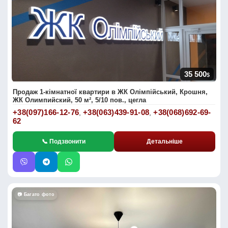
35 500
$
Продаж 1-кімнатної квартири в ЖК Олімпійський, Крошня,
ЖК Олимпийский, 50 м², 5/10 пов., цегла
+38(097)166-12-76
+38(063)439-91-08
+38(068)692-69-
,
,
62
📞 Подзвонити
Детальніше
📷 Багато фото