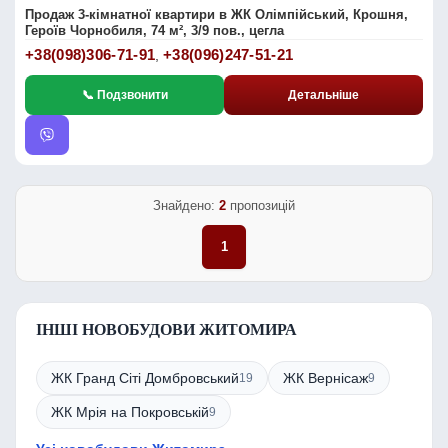
Продаж 3-кімнатної квартири в ЖК Олімпійський, Крошня,
Героїв Чорнобиля, 74 м², 3/9 пов., цегла
+38(098)306-71-91
+38(096)247-51-21
,
📞 Подзвонити
Детальніше
Знайдено:
2
пропозицій
1
ІНШІ НОВОБУДОВИ ЖИТОМИРА
ЖК Гранд Сіті Домбровський
ЖК Вернісаж
19
9
ЖК Мрія на Покровській
9