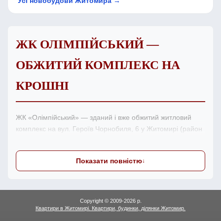
Усі новобудови Житомира →
ЖК ОЛІМПІЙСЬКИЙ —
ОБЖИТИЙ КОМПЛЕКС НА
КРОШНІ
ЖК «Олімпійський» — зданий і вже обжитий житловий
комплекс на вул. Героїв Чорнобиля, 6 у Житомирі (район
Крошня). Це 9-поверхові будинки з червоної цегли з
товстими стінами, що добре тримають тепло. Двір
Показати повністю
огороджений, в'їзд через шлагбаум, є дитячий майданчик;
поруч — зупинка транспорту, парк і магазини. Будинок
зданий понад п'ять років тому, тож більшість сусідів давно
завершили ремонти — комплекс живе спокійним
Copyright © 2009-2026 р.
устроєним життям. У продажу бувають квартири з якісним
Квартири в Житомирі. Квартири, будинки, ділянки Житомир.
ремонтом «для себе». Актуальні пропозиції з фото та