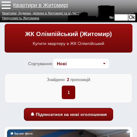
Квартири в Житомирі
Квартири, будинки, ділянки в Житомирі та області
№:
Нерухомість Житомира
ЖК Олімпійський (Житомир)
Купити квартиру в ЖК Олімпійський
Сортування:
Знайдено:
2
пропозицій
1
🔔 Підписатися на нові оголошення
📷 Багато фото