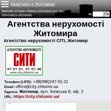
Квартири в Житомирі
Квартири, будинки, ділянки в Житомирі та області
№:
Нерухомість Житомира
Агентства нерухомості
Житомира
Агентство нерухомості СІТІ, Житомир
+38(096)247-51-21
Телефон (LIFE):
office@city.zhitomir.ua
Email:
Житомир
, вул. Київська 8, оф. 2
Адреса:
https://city.zhitomir.ua/
URL: