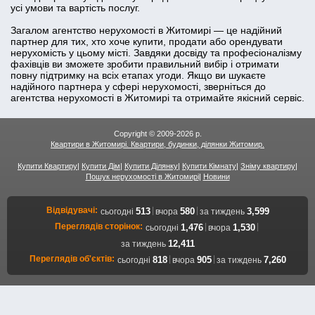
усі умови та вартість послуг.
Загалом агентство нерухомості в Житомирі — це надійний
партнер для тих, хто хоче купити, продати або орендувати
нерухомість у цьому місті. Завдяки досвіду та професіоналізму
фахівців ви зможете зробити правильний вибір і отримати
повну підтримку на всіх етапах угоди. Якщо ви шукаєте
надійного партнера у сфері нерухомості, зверніться до
агентства нерухомості в Житомирі та отримайте якісний сервіс.
Copyright © 2009-2026 р.
Квартири в Житомирі. Квартири, будинки, ділянки Житомир.
Купити Квартиру
|
Купити Дім
|
Купити Ділянку
|
Купити Кімнату
|
Зніму квартиру
|
Пошук нерухомості в Житомирі
|
Новини
Відвідувачі:
|
|
513
580
3,599
сьогодні
вчора
за тиждень
Переглядів сторінок:
|
|
1,476
1,530
сьогодні
вчора
12,411
за тиждень
Переглядів об'єктів:
|
|
818
905
7,260
сьогодні
вчора
за тиждень