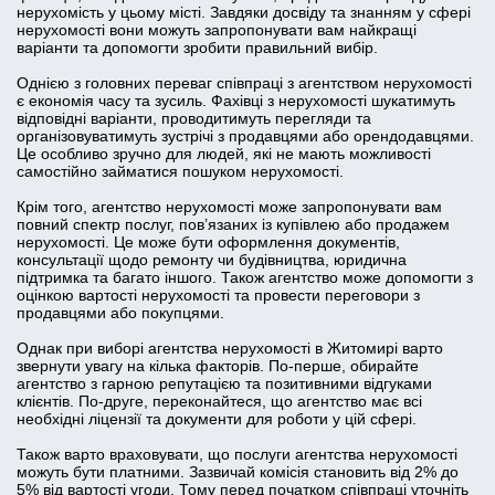
нерухомість у цьому місті. Завдяки досвіду та знанням у сфері
нерухомості вони можуть запропонувати вам найкращі
варіанти та допомогти зробити правильний вибір.
Однією з головних переваг співпраці з агентством нерухомості
є економія часу та зусиль. Фахівці з нерухомості шукатимуть
відповідні варіанти, проводитимуть перегляди та
організовуватимуть зустрічі з продавцями або орендодавцями.
Це особливо зручно для людей, які не мають можливості
самостійно займатися пошуком нерухомості.
Крім того, агентство нерухомості може запропонувати вам
повний спектр послуг, пов’язаних із купівлею або продажем
нерухомості. Це може бути оформлення документів,
консультації щодо ремонту чи будівництва, юридична
підтримка та багато іншого. Також агентство може допомогти з
оцінкою вартості нерухомості та провести переговори з
продавцями або покупцями.
Однак при виборі агентства нерухомості в Житомирі варто
звернути увагу на кілька факторів. По-перше, обирайте
агентство з гарною репутацією та позитивними відгуками
клієнтів. По-друге, переконайтеся, що агентство має всі
необхідні ліцензії та документи для роботи у цій сфері.
Також варто враховувати, що послуги агентства нерухомості
можуть бути платними. Зазвичай комісія становить від 2% до
5% від вартості угоди. Тому перед початком співпраці уточніть