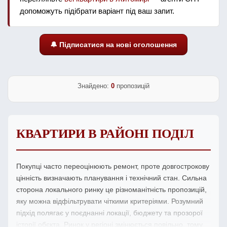
допоможуть підібрати варіант під ваш запит.
🔔 Підписатися на нові оголошення
Знайдено:
0
пропозицій
КВАРТИРИ В РАЙОНІ ПОДІЛ
Покупці часто переоцінюють ремонт, проте довгострокову
цінність визначають планування і технічний стан. Сильна
сторона локального ринку це різноманітність пропозицій,
яку можна відфільтрувати чіткими критеріями. Розумний
підхід полягає у поєднанні локації, бюджету та прозорої
історії обєкта. Ринок у регіоні змінюється повільно, тому