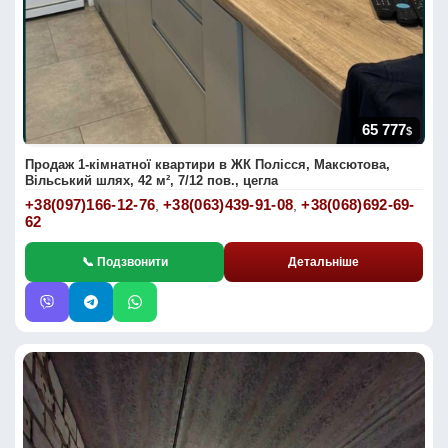
65 777
$
Продаж 1-кімнатної квартири в ЖК Полісся, Максютова,
Вільський шлях, 42 м², 7/12 пов., цегла
+38(097)166-12-76
+38(063)439-91-08
+38(068)692-69-
,
,
62
📞 Подзвонити
Детальніше