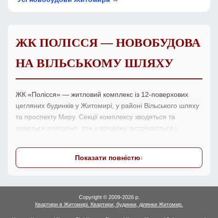
ЖК ПОЛІССЯ — НОВОБУДОВА
НА ВІЛЬСЬКОМУ ШЛЯХУ
ЖК «Полісся» — житловий комплекс із 12-поверхових
цегляних будинків у Житомирі, у районі Вільського шляху
та проспекту Миру. Секції комплексу зводяться та
здаються поетапно, тож у продажу зустрічаються і
квартири на стадії будівництва (за договором
переуступки), і готові до проживання — з ремонтом,
Показати повністю
меблями й технікою. Квартири мають автономне
опалення; поруч — розвинена інфраструктура району.
Актуальні пропозиції в ЖК «Полісся» з фото,
плануванням і цінами дивіться нижче. Агенти СІТІ
Copyright © 2009-2026 р.
Квартири в Житомирі. Квартири, будинки, ділянки Житомир.
підкажуть стан здачі конкретної секції, порівняють
варіанти та супроводять угоду на первинному чи