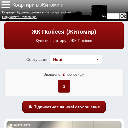
Квартири в Житомирі
Квартири, будинки, ділянки в Житомирі та області
№:
Нерухомість Житомира
ЖК Полісся (Житомир)
Купити квартиру в ЖК Полісся
Сортування:
Знайдено:
2
пропозицій
1
🔔 Підписатися на нові оголошення
📷 Багато фото