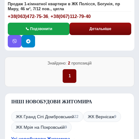
Продаж 1-кімнатної квартири в ЖК Полісся, Богунія, пр
Миру, 46 м², 7/12 пов., цегла
+38(063)472-75-36
+38(067)112-79-40
,
📞 Подзвонити
Детальніше
Знайдено:
2
пропозицій
1
ІНШІ НОВОБУДОВИ ЖИТОМИРА
ЖК Гранд Сіті Домбровський
ЖК Вернісаж
22
9
ЖК Мрія на Покровській
9
Усі новобудови Житомира →