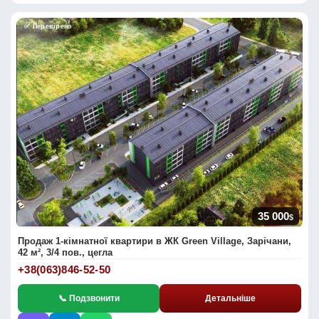
✅ Перевірено
35 000
$
Продаж 1-кімнатної квартири в ЖК Green Village, Зарічани,
42 м², 3/4 пов., цегла
+38(063)846-52-50
📞 Подзвонити
Детальніше