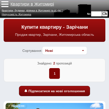
Квартири в Житомирі
Квартири, будинки, ділянки в Житомирі та області
№:
Нерухомість Житомира
Купити квартиру - Зарічани
Продаж квартир, Зарічани, Житомирська область
Сортування:
Знайдено:
2
пропозицій
1
🔔 Підписатися на нові оголошення
✅ Перевірено