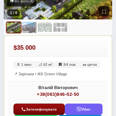
📷 Всі фото (4)
⛶
1
/ 4
$35 000
🚪 1 кімн.
📐 42 м²
🏢 3/4 пов.
🧱 цегла
📍 Зарічани • ЖК Green Village
Віталій Вікторович
+38(063)846-52-50
Зателефонувати
Viber