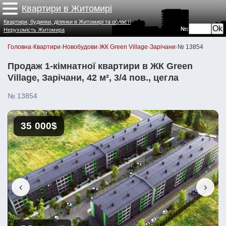
Квартири в Житомирі
Квартири, будинки, ділянки в Житомирі та області
№:
Нерухомість Житомира
Головна
›
Квартири
›
Новобудови
›
ЖК Green Village
›
Зарічани
›
№ 13854
Продаж 1-кімнатної квартири в ЖК Green
Village, Зарічани, 42 м², 3/4 пов., цегла
№ 13854
35 000$
‹
›