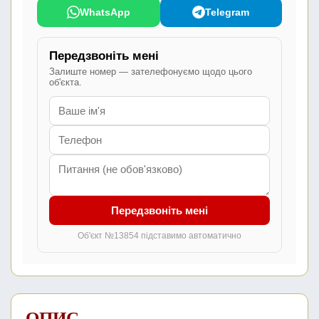
WhatsApp
Telegram
Передзвоніть мені
Залиште номер — зателефонуємо щодо цього
об'єкта.
Передзвоніть мені
Об'єкт №13854 підставимо автоматично
ОПИС