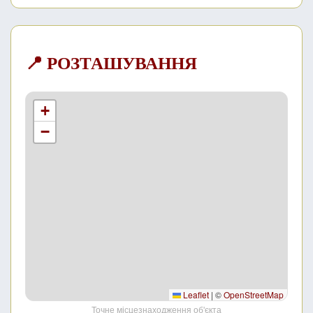
📍 РОЗТАШУВАННЯ
+
−
Leaflet
|
©
OpenStreetMap
Точне місцезнаходження об'єкта