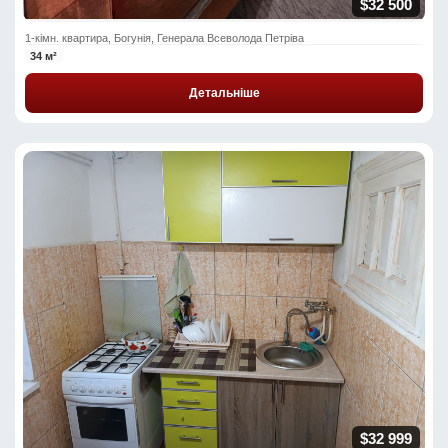
$32 500
1-кімн. квартира, Богунія, Генерала Всеволода Петріва
34 м²
Детальніше
$32 999