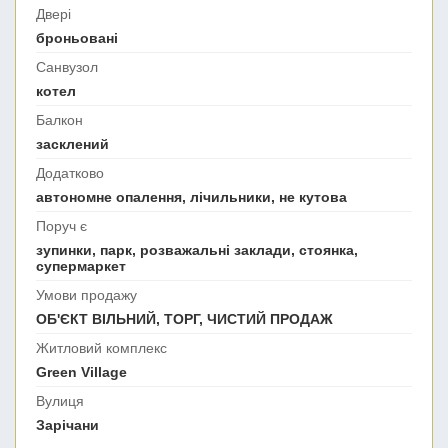
Двері
броньовані
Санвузол
котел
Балкон
засклений
Додатково
автономне опалення, лічильники, не кутова
Поруч є
зупинки, парк, розважальні заклади, стоянка,
супермаркет
Умови продажу
ОБ'ЄКТ ВІЛЬНИЙ, ТОРГ, ЧИСТИЙ ПРОДАЖ
Житловий комплекс
Green Village
Вулиця
Зарічани