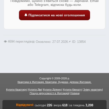
Повідомимо, щойно з'явиться схоже — Зарічани. Email
або Telegram, відписка будь-коли.
🔔 Підписатися на нові оголошення
👁️ 4694 переглядів
📅 Оновлено: 27.07.2026
📌 ID: 13854
Copyright © 2009-2026 р.
Квартири в Житомирі. Квартири, будинки, ділянки Житомир.
Купити Квартиру
|
Купити Дім
|
Купити Ділянку
|
Купити Кімнату
|
Зніму квартиру
|
Пошук нерухомості в Житомирі
|
Новини
Відвідувачі:
|
|
226
618
3,208
сьогодні
вчора
за тиждень