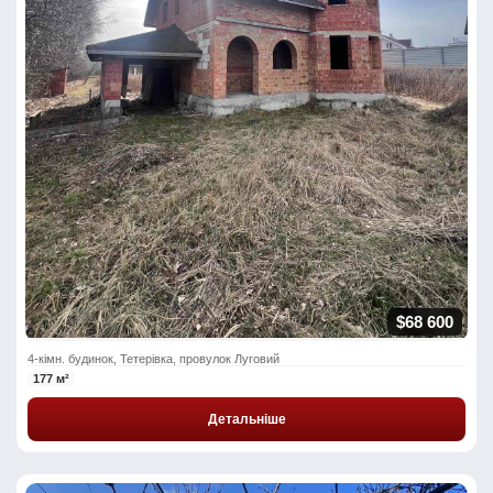
$68 600
4-кімн. будинок, Тетерівка, провулок Луговий
177 м²
Детальніше