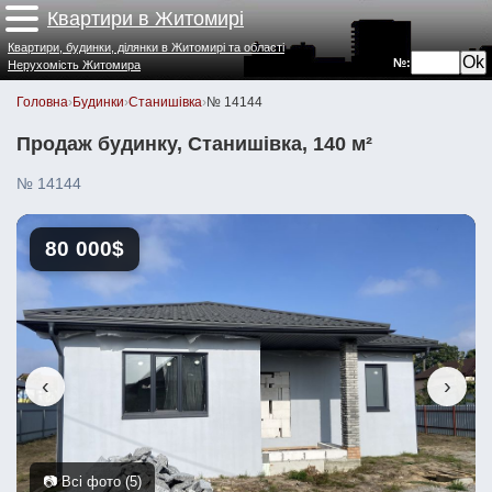
Квартири в Житомирі
Квартири, будинки, ділянки в Житомирі та області
№:
Нерухомість Житомира
Головна
›
Будинки
›
Станишівка
›
№ 14144
Продаж будинку, Станишівка, 140 м²
№ 14144
80 000$
‹
›
📷 Всі фото (5)