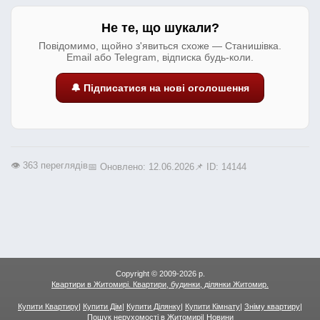
Не те, що шукали?
Повідомимо, щойно з'явиться схоже — Станишівка.
Email або Telegram, відписка будь-коли.
🔔 Підписатися на нові оголошення
👁️ 363 переглядів
📅 Оновлено: 12.06.2026
📌 ID: 14144
Copyright © 2009-2026 р.
Квартири в Житомирі. Квартири, будинки, ділянки Житомир.
Купити Квартиру
|
Купити Дім
|
Купити Ділянку
|
Купити Кімнату
|
Зніму квартиру
|
Пошук нерухомості в Житомирі
|
Новини