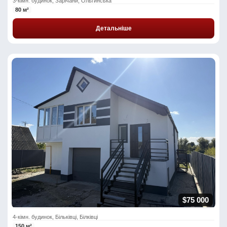
3-кімн. будинок, Зарічани, Ольгинська
80 м²
Детальніше
$75 000
4-кімн. будинок, Більківці, Білківці
150 м²