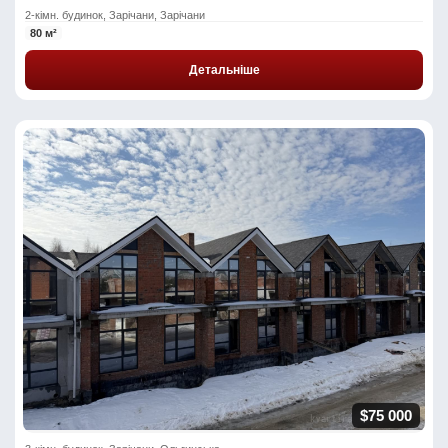
2-кімн. будинок, Зарічани, Зарічани
80 м²
Детальніше
$75 000