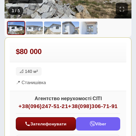
⛶
1
/ 5
$80 000
📐 140 м²
📍 Станишівка
Агентство нерухомості СІТІ
+38(096)247-51-21
+38(098)306-71-91
Зателефонувати
Viber