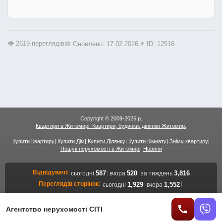
👁️ 2619 переглядів
📅 Оновлено: 17.02.2026
📌 ID: 12516
Copyright © 2009-2026 р.
Квартири в Житомирі. Квартири, будинки, ділянки Житомир.
Купити Квартиру
|
Купити Дім
|
Купити Ділянку
|
Купити Кімнату
|
Зніму квартиру
|
Пошук нерухомості в Житомирі
|
Новини
Відвідувачі:
|
|
587
520
3,816
сьогодні
вчора
за тиждень
Переглядів сторінок:
|
|
1,929
1,552
сьогодні
вчора
13,031
за тиждень
Переглядів об'єктів:
|
|
1,147
924
7,825
сьогодні
вчора
за тиждень
Агентство нерухомості СІТІ