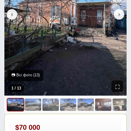
‹
›
📷 Всі фото (13)
⛶
1
/ 13
$70 000