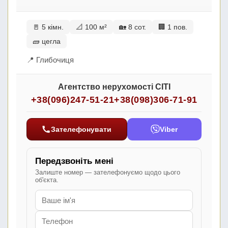
🚪 5 кімн.
📐 100 м²
🏡 8 сот.
🏢 1 пов.
🧱 цегла
📍 Глибочиця
Агентство нерухомості СІТІ
+38(096)247-51-21
+38(098)306-71-91
Зателефонувати
Viber
Передзвоніть мені
Залиште номер — зателефонуємо щодо цього
об'єкта.