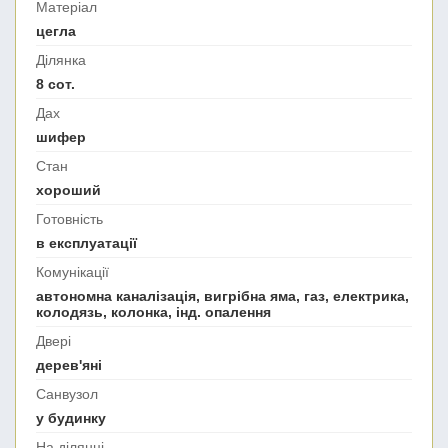
Матеріал
цегла
Ділянка
8 сот.
Дах
шифер
Стан
хороший
Готовність
в експлуатації
Комунікації
автономна каналізація, вигрібна яма, газ, електрика,
колодязь, колонка, інд. опалення
Двері
дерев'яні
Санвузол
у будинку
На ділянці