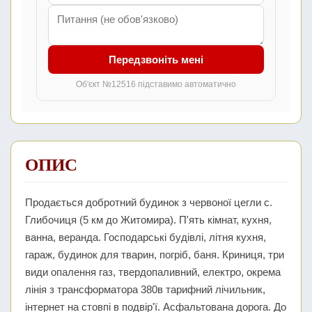
Передзвоніть мені
Об'єкт №12516 підставимо автоматично
ОПИС
Продається добротний будинок з червоної цегли с.
Глибочиця (5 км до Житомира). П'ять кімнат, кухня,
ванна, веранда. Господарські будівлі, літня кухня,
гараж, будинок для тварин, погріб, баня. Криниця, три
види опалення газ, твердопаливний, електро, окрема
лінія з трансформатора 380в тарифний лічильник,
інтернет на стовпі в подвір'ї. Асфальтована дорога. До