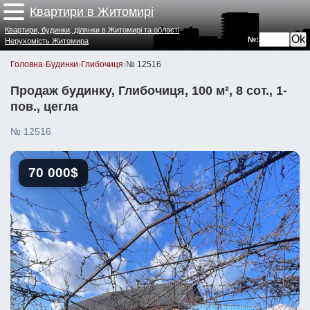
Квартири в Житомирі
Квартири, будинки, ділянки в Житомирі та області
№:
Нерухомість Житомира
Головна
›
Будинки
›
Глибочиця
›
№ 12516
Продаж будинку, Глибочиця, 100 м², 8 сот., 1-
пов., цегла
№ 12516
70 000$