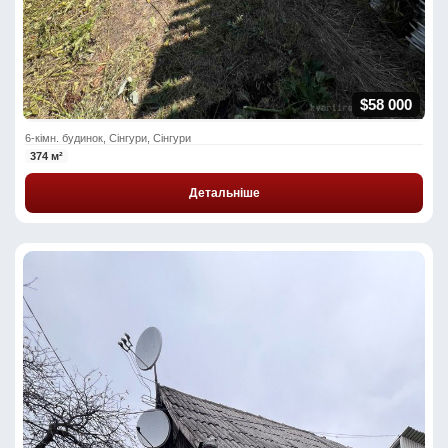
$58 000
6-кімн. будинок, Сінгури, Сінгури
374 м²
Детальніше