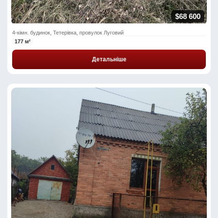
$68 600
4-кімн. будинок, Тетерівка, провулок Луговий
177 м²
Детальніше