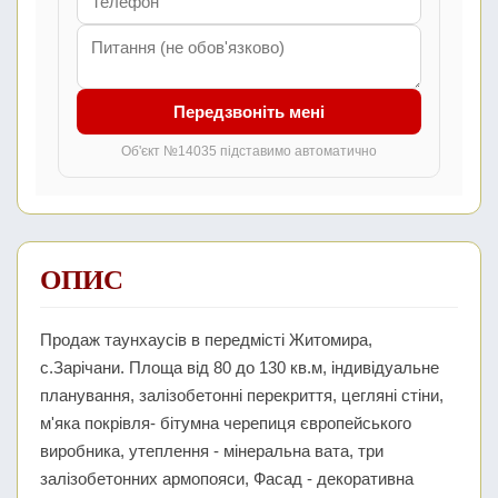
Передзвоніть мені
Об'єкт №14035 підставимо автоматично
ОПИС
Продаж таунхаусів в передмісті Житомира,
с.Зарічани. Площа від 80 до 130 кв.м, індивідуальне
планування, залізобетонні перекриття, цегляні стіни,
м'яка покрівля- бітумна черепиця європейського
виробника, утеплення - мінеральна вата, три
залізобетонних армопояси, Фасад - декоративна