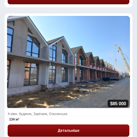
$85 000
4-кімн. будинок, Зарічани, Ольгинська
134 м²
Детальніше