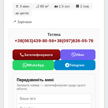
🚪 3 кімн.
📐 80 м²
🏡 1.5 сот.
🏢 2 пов.
🧱 цегла
📍 Зарічани
Тетяна
+38(063)439-80-56
+38(097)826-05-76
Зателефонувати
Viber
WhatsApp
Telegram
Передзвоніть мені
Залиште номер — зателефонуємо щодо цього
об'єкта.