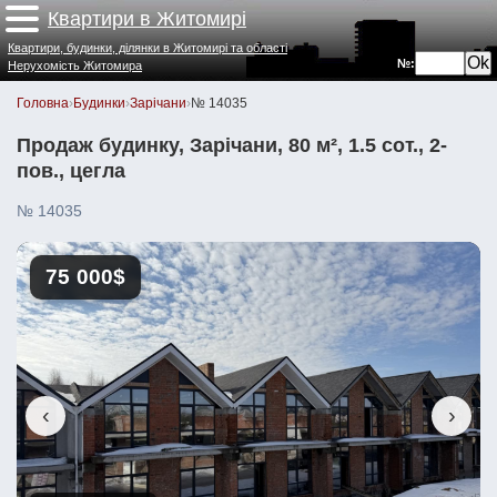
Квартири в Житомирі
Квартири, будинки, ділянки в Житомирі та області
№:
Нерухомість Житомира
Головна
›
Будинки
›
Зарічани
›
№ 14035
Продаж будинку, Зарічани, 80 м², 1.5 сот., 2-
пов., цегла
№ 14035
75 000$
‹
›