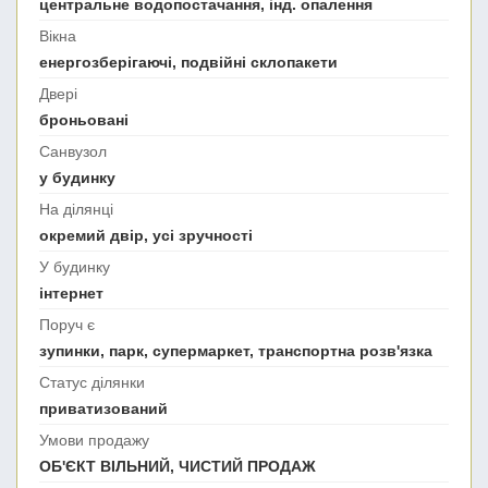
центральне водопостачання, інд. опалення
Вікна
енергозберігаючі, подвійні склопакети
Двері
броньовані
Санвузол
у будинку
На ділянці
окремий двір, усі зручності
У будинку
інтернет
Поруч є
зупинки, парк, супермаркет, транспортна розв'язка
Статус ділянки
приватизований
Умови продажу
ОБ'ЄКТ ВІЛЬНИЙ, ЧИСТИЙ ПРОДАЖ