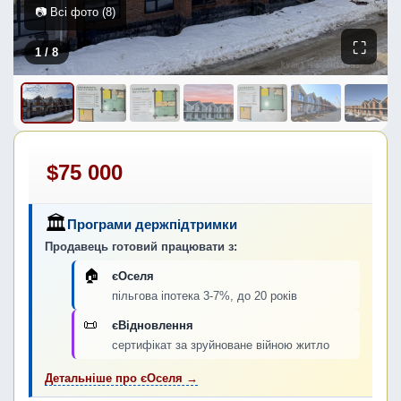
📷 Всі фото (8)
⛶
1
/ 8
$75 000
🏛
Програми держпідтримки
Продавець готовий працювати з:
🏠
єОселя
пільгова іпотека 3-7%, до 20 років
📜
єВідновлення
сертифікат за зруйноване війною житло
Детальніше про єОселя →