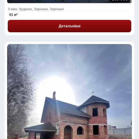
3-кімн. будинок, Зарічани, Зарічани
61 м²
Детальніше