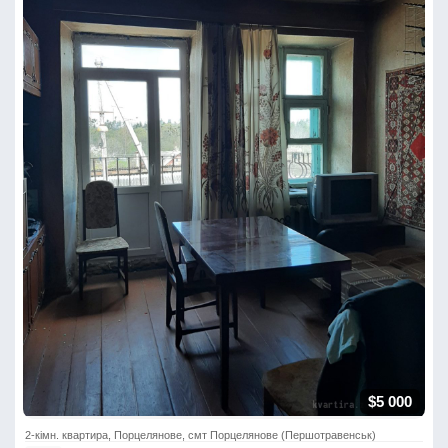
$5 000
2-кімн. квартира, Порцелянове, смт Порцелянове (Першотравенськ)