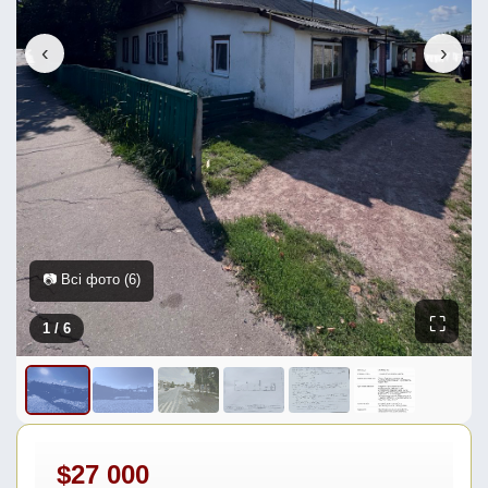
‹
›
📷 Всі фото (6)
⛶
1
/ 6
$27 000