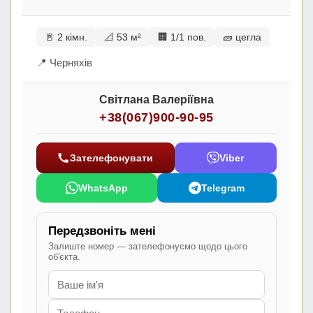
🚪 2 кімн.
📐 53 м²
🏢 1/1 пов.
🧱 цегла
📍 Черняхів
Світлана Валеріївна
+38(067)900-90-95
Зателефонувати
Viber
WhatsApp
Telegram
Передзвоніть мені
Залиште номер — зателефонуємо щодо цього
об'єкта.