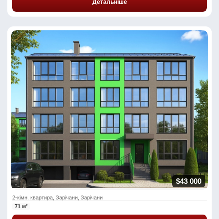
Детальніше
$43 000
2-кімн. квартира, Зарічани, Зарічани
71 м²