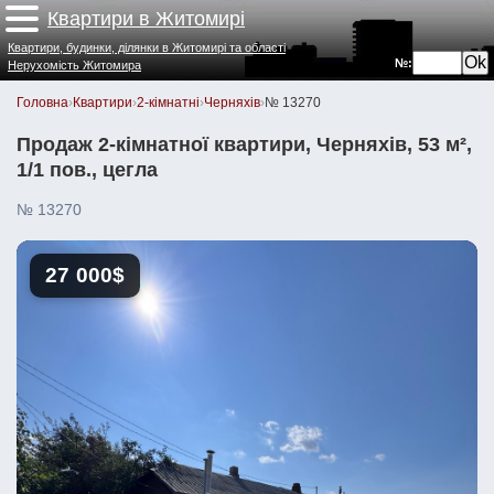
Квартири в Житомирі
Квартири, будинки, ділянки в Житомирі та області
№:
Нерухомість Житомира
Головна
›
Квартири
›
2-кімнатні
›
Черняхів
›
№ 13270
Продаж 2-кімнатної квартири, Черняхів, 53 м²,
1/1 пов., цегла
№ 13270
27 000$