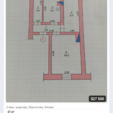
$27 500
2-кімн. квартира, Максютова, Бялика
37 м²