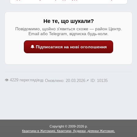
Не те, що шукали?
Повідомимо, щойно з'явиться схоже — район Центр.
Email або Telegram, відписка будь-коли.
🔔 Підписатися на нові оголошення
👁️ 4229 переглядів
📅 Оновлено: 20.03.2026
📌 ID: 10135
Copyright © 2009-2026 р.
Квартири в Житомирі. Квартири, будинки, ділянки Житомир.