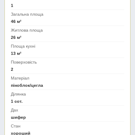
1
Загальна площа
46 м²
Житлова площа
26 м²
Площа кухні
13 м²
Поверховість
2
Матеріал
піноблок/цегла
Ділянка
1 сот.
Дах
шифер
Стан
хороший