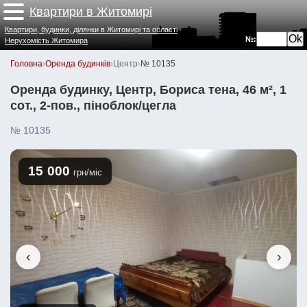
Квартири в Житомирі
Квартири, будинки, ділянки в Житомирі та області
№:
Нерухомість Житомира
Головна
›
Оренда будинків
›
Центр
›
№ 10135
Оренда будинку, Центр, Бориса тена, 46 м², 1
сот., 2-пов., піноблок/цегла
№ 10135
15 000
грн/міс
‹
›