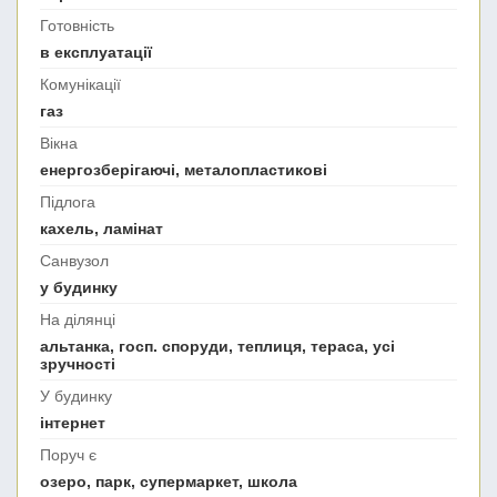
Готовність
в експлуатації
Комунікації
газ
Вікна
енергозберігаючі, металопластикові
Підлога
кахель, ламінат
Санвузол
у будинку
На ділянці
альтанка, госп. споруди, теплиця, тераса, усі
зручності
У будинку
інтернет
Поруч є
озеро, парк, супермаркет, школа