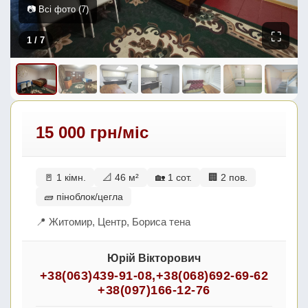
📷 Всі фото (7)
⛶
1
/ 7
15 000 грн/міс
🚪 1 кімн.
📐 46 м²
🏡 1 сот.
🏢 2 пов.
🧱 піноблок/цегла
📍 Житомир, Центр, Бориса тена
Юрій Вікторович
+38(063)439-91-08
,
+38(068)692-69-62
+38(097)166-12-76