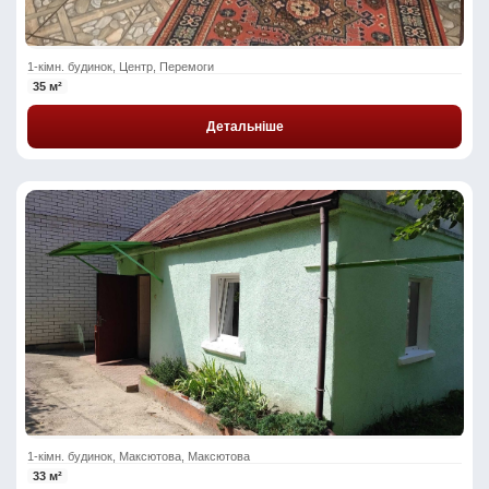
1-кімн. будинок, Центр, Перемоги
35 м²
Детальніше
1-кімн. будинок, Максютова, Максютова
33 м²