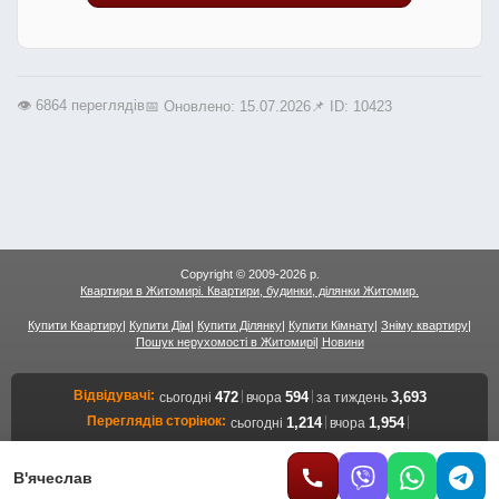
👁️ 6864 переглядів
📅 Оновлено: 15.07.2026
📌 ID: 10423
Copyright © 2009-2026 р.
Квартири в Житомирі. Квартири, будинки, ділянки Житомир.
Купити Квартиру
|
Купити Дім
|
Купити Ділянку
|
Купити Кімнату
|
Зніму квартиру
|
Пошук нерухомості в Житомирі
|
Новини
Відвідувачі:
|
|
472
594
3,693
сьогодні
вчора
за тиждень
Переглядів сторінок:
|
|
1,214
1,954
сьогодні
вчора
12,710
за тиждень
Переглядів об'єктів:
|
|
713
1,160
7,523
сьогодні
вчора
за тиждень
В'ячеслав