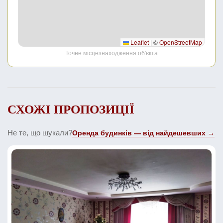
Leaflet
|
©
OpenStreetMap
Точне місцезнаходження об'єкта
СХОЖІ ПРОПОЗИЦІЇ
Не те, що шукали?
Оренда будинків — від найдешевших →