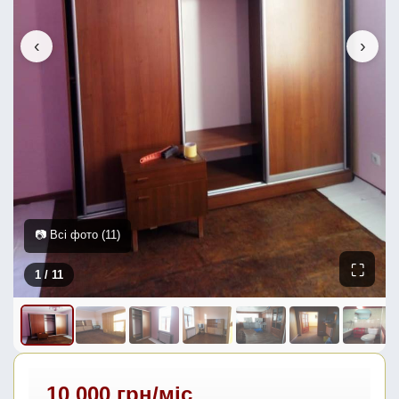
‹
›
📷 Всі фото (11)
⛶
1
/ 11
10 000 грн/міс