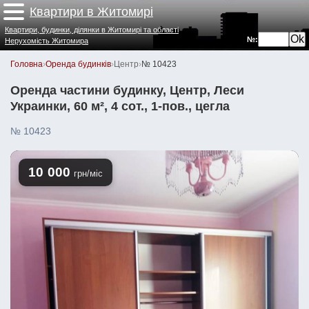
Квартири в Житомирі
Квартири, будинки, ділянки в Житомирі та області
№:
Нерухомість Житомира
Головна
›
Оренда будинків
›
Центр
›
№ 10423
Оренда частини будинку, Центр, Леси
Украинки, 60 м², 4 сот., 1-пов., цегла
№ 10423
10 000
грн/міс