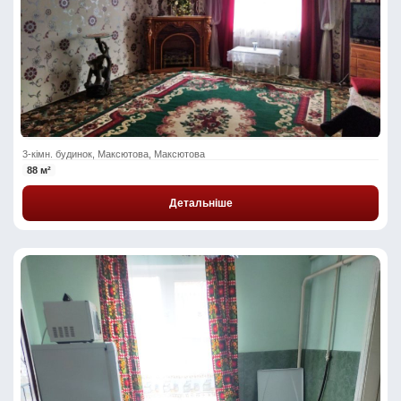
3-кімн. будинок, Максютова, Максютова
88 м²
Детальніше