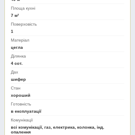
Площа кухні
7 м²
Поверховість
1
Матеріал
цегла
Ділянка
4 сот.
Дах
шифер
Стан
хороший
Готовність
в експлуатації
Комунікації
всі комунікації, газ, електрика, колонка, інд.
опалення