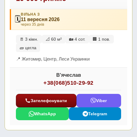
ВІЛЬНА З
🗓
11 вересня 2026
через 35 днів
🚪 3 кімн.
📐 60 м²
🏡 4 сот.
🏢 1 пов.
🧱 цегла
📍 Житомир, Центр, Леси Украинки
В'ячеслав
+38(068)510-29-92
Зателефонувати
Viber
WhatsApp
Telegram