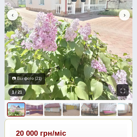
‹
›
📷 Всі фото (21)
⛶
1
/ 21
20 000 грн/міс