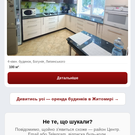
4-кімн. будинок, Богунія, Липинського
100 м²
Детальніше
Дивитись усі — оренда будинків в Житомирі →
Не те, що шукали?
Повідомимо, щойно з'явиться схоже — район Центр.
Email або Telegram, відписка будь-коли.