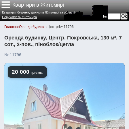
Квартири в Житомирі
Квартири, будинки, ділянки в Житомирі та області
№:
Нерухомість Житомира
Головна
›
Оренда будинків
›
Центр
›
№ 11796
Оренда будинку, Центр, Покровська, 130 м², 7
сот., 2-пов., піноблок/цегла
№ 11796
20 000
грн/міс