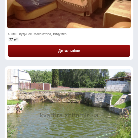
4-кімн. будинок, Максютова, Видумка
77 м²
Детальніше