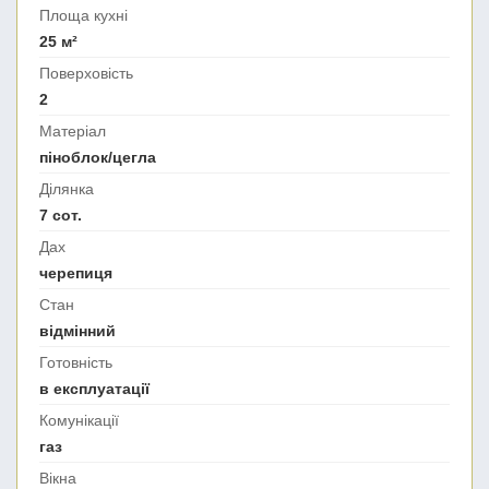
Площа кухні
25 м²
Поверховість
2
Матеріал
піноблок/цегла
Ділянка
7 сот.
Дах
черепиця
Стан
відмінний
Готовність
в експлуатації
Комунікації
газ
Вікна