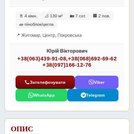
🚪 4 кімн.
📐 130 м²
🏡 7 сот.
🏢 2 пов.
🧱 піноблок/цегла
📍 Житомир, Центр, Покровська
Юрій Вікторович
+38(063)439-91-08
,
+38(068)692-69-62
+38(097)166-12-76
Зателефонувати
Viber
WhatsApp
Telegram
ОПИС