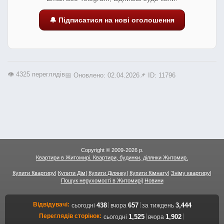
🔔 Підписатися на нові оголошення
👁️ 4325 переглядів
📅 Оновлено: 02.04.2026
📌 ID: 11796
Copyright © 2009-2026 р.
Квартири в Житомирі. Квартири, будинки, ділянки Житомир.
Купити Квартиру
|
Купити Дім
|
Купити Ділянку
|
Купити Кімнату
|
Зніму квартиру
|
Пошук нерухомості в Житомирі
|
Новини
Відвідувачі:
|
|
438
657
3,444
сьогодні
вчора
за тиждень
Переглядів сторінок:
|
|
1,525
1,902
сьогодні
вчора