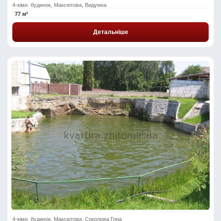
4-кімн. будинок, Максютова, Видумка
77 м²
Детальніше
4-кімн. будинок, Максютова, Соколова Гора