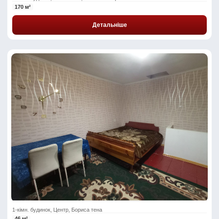
170 м²
Детальніше
1-кімн. будинок, Центр, Бориса тена
46 м²