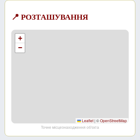
📍 РОЗТАШУВАННЯ
+
−
Leaflet
|
©
OpenStreetMap
Точне місцезнаходження об'єкта