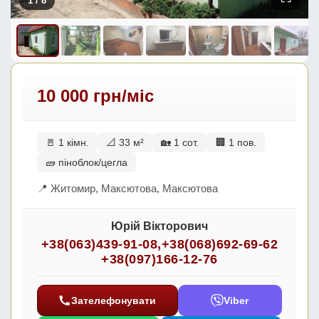
1
/ 8
10 000 грн/міс
🚪 1 кімн.
📐 33 м²
🏡 1 сот.
🏢 1 пов.
🧱 піноблок/цегла
📍 Житомир, Максютова, Максютова
Юрій Вікторович
+38(063)439-91-08
,
+38(068)692-69-62
+38(097)166-12-76
Зателефонувати
Viber