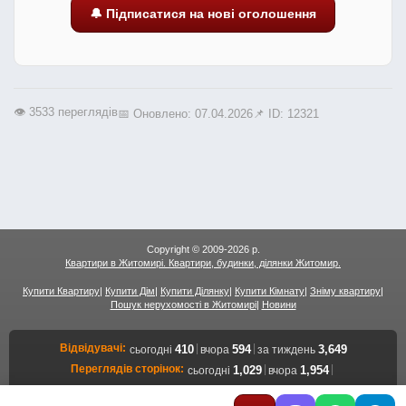
🔔 Підписатися на нові оголошення
👁️ 3533 переглядів
📅 Оновлено: 07.04.2026
📌 ID: 12321
Copyright © 2009-2026 р.
Квартири в Житомирі. Квартири, будинки, ділянки Житомир.
Купити Квартиру
|
Купити Дім
|
Купити Ділянку
|
Купити Кімнату
|
Зніму квартиру
|
Пошук нерухомості в Житомирі
|
Новини
Відвідувачі:
|
|
410
594
3,649
сьогодні
вчора
за тиждень
Переглядів сторінок:
|
|
1,029
1,954
сьогодні
вчора
12,525
за тиждень