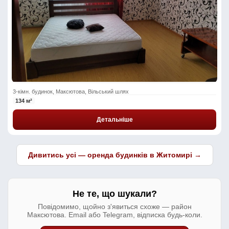
3-кімн. будинок, Максютова, Вільський шлях
134 м²
Детальніше
Дивитись усі — оренда будинків в Житомирі →
Не те, що шукали?
Повідомимо, щойно з'явиться схоже — район
Максютова. Email або Telegram, відписка будь-коли.