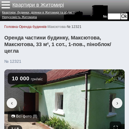
Квартири в Житомирі
Квартири, будинки, ділянки в Житомирі та області
№:
Нерухомість Житомира
Головна
›
Оренда будинків
›
Максютова
›
№ 12321
Оренда частини будинку, Максютова,
Максютова, 33 м², 1 сот., 1-пов., піноблок/
цегла
№ 12321
10 000
грн/міс
‹
›
📷 Всі фото (8)
⛶