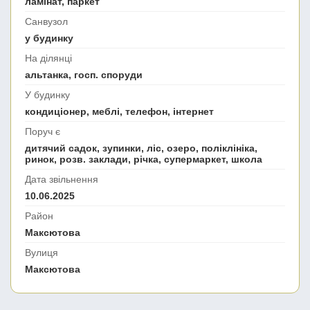
ламінат, паркет
Санвузол
у будинку
На ділянці
альтанка, госп. споруди
У будинку
кондиціонер, меблі, телефон, інтернет
Поруч є
дитячий садок, зупинки, ліс, озеро, поліклініка,
ринок, розв. заклади, річка, супермаркет, школа
Дата звільнення
10.06.2025
Район
Максютова
Вулиця
Максютова