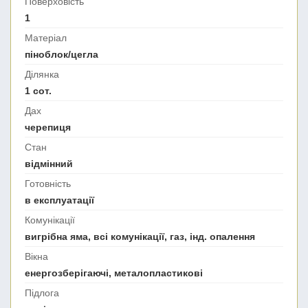
Поверховість
1
Матеріал
піноблок/цегла
Ділянка
1 сот.
Дах
черепиця
Стан
відмінний
Готовність
в експлуатації
Комунікації
вигрібна яма, всі комунікації, газ, інд. опалення
Вікна
енергозберігаючі, металопластикові
Підлога