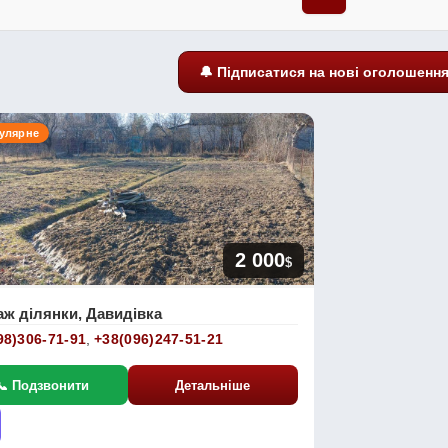
🔔 Підписатися на нові оголошенн
пулярне
2 000
$
ж ділянки, Давидівка
98)306-71-91
,
+38(096)247-51-21
📞 Подзвонити
Детальніше