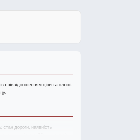
в співвідношенням ціни та площі.
щу.
, стан дороги, наявність
ання, так і на майбутню вартість