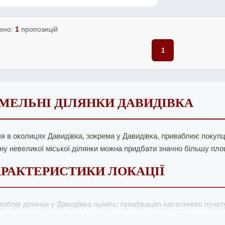
ено:
1
пропозицій
1
МЕЛЬНІ ДІЛЯНКИ ДАВИДІВКА
я в околицях Давидівка, зокрема у Давидівка, приваблює покупці
іну невеликої міської ділянки можна придбати значно більшу пло
РАКТЕРИСТИКИ ЛОКАЦІЇ
виборі ділянки у Давидівка оцініть: газифікацію населеного пункту
адського транспорту. Ці фактори впливають як на комфорт прожив