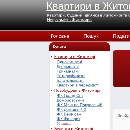
Квартири в Жито
Квартири, будинки, ділянки в Житомирі та 
Нерухомість Житомира
Головна
Пошук
Подати
Купити
Квартири в Житомирі
Однокімнатні
Двокімнатні
Трикімнатні
Чотирикімнатні
Багатокімнатні
Квартири в передмісті
Новобудови в Житомирі
ЖК Гранд Сіті
Домбровський
ЖК Мрія на Покровській
ЖК Домашній 2
ЖК Вернісаж
Знайд
ЖК Фаворит
більше...
Будинки в Житомирі