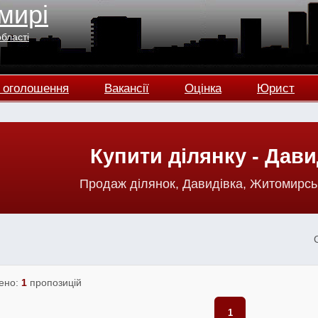
мирі
області
 оголошення
Вакансії
Оцінка
Юрист
Купити ділянку - Дави
Продаж ділянок, Давидівка, Житомирсь
ено:
1
пропозицій
1