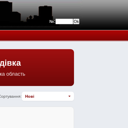
№:
дівка
ка область
Сортування: