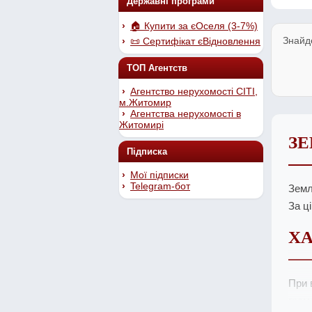
Державні програми
🏠 Купити за єОселя (3-7%)
Знайд
📜 Сертифікат єВідновлення
ТОП Агентств
Агентство нерухомості СІТІ,
м.Житомир
Агентства нерухомості в
Житомирі
ЗЕ
Підписка
Мої підписки
Telegram-бот
Земл
За ц
ХА
При 
гром