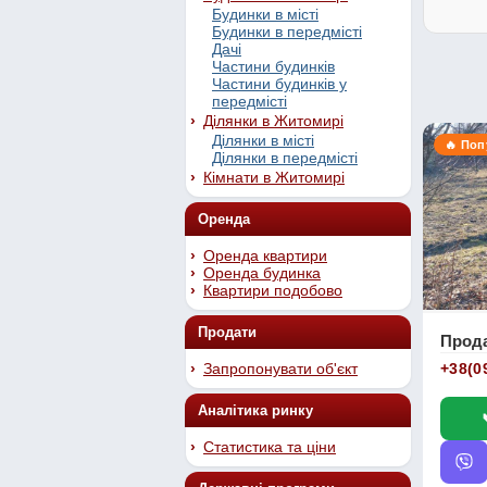
Будинки в місті
Будинки в передмісті
Дачі
Частини будинків
Частини будинків у
передмісті
Ділянки в Житомирі
Ділянки в місті
🔥 По
Ділянки в передмісті
Кімнати в Житомирі
Оренда
Оренда квартири
Оренда будинка
Квартири подобово
Продати
Прода
Запропонувати об'єкт
+38(0
Аналітика ринку
Статистика та ціни