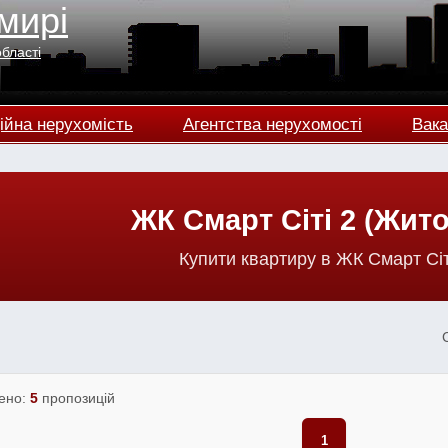
мирі
області
ійна нерухомість
Агентства нерухомості
Вака
ЖК Смарт Сіті 2 (Жит
Купити квартиру в ЖК Смарт Сіт
ено:
5
пропозицій
1