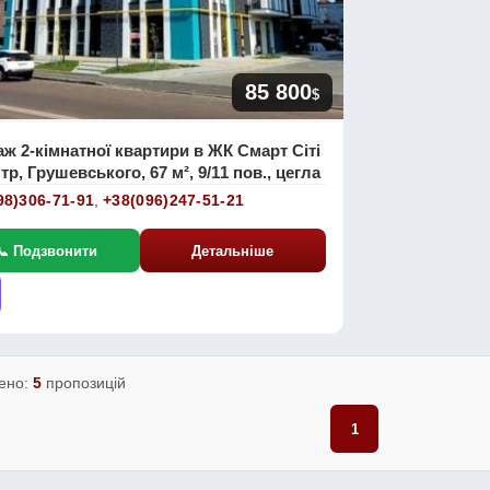
85 800
$
ж 2-кімнатної квартири в ЖК Смарт Сіті
тр, Грушевського, 67 м², 9/11 пов., цегла
98)306-71-91
,
+38(096)247-51-21
📞 Подзвонити
Детальніше
ено:
5
пропозицій
1