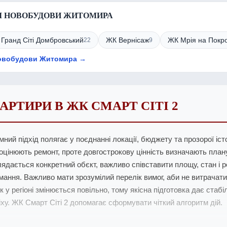
І НОВОБУДОВИ ЖИТОМИРА
Гранд Сіті Домбровський
ЖК Вернісаж
ЖК Мрія на Покро
22
9
новобудови Житомира →
АРТИРИ В ЖК СМАРТ СІТІ 2
мний підхід полягає у поєднанні локації, бюджету та прозорої іст
оцінюють ремонт, проте довгострокову цінність визначають плану
лядається конкретний обєкт, важливо співставити площу, стан і 
мання. Важливо мати зрозумілий перелік вимог, аби не витрачати
к у регіоні змінюється повільно, тому якісна підготовка дає стаб
іху. ЖК Смарт Сіті 2 допомагає сформувати чіткий алгоритм дій.
КУМЕНТИ І ПЕРЕВІРКИ