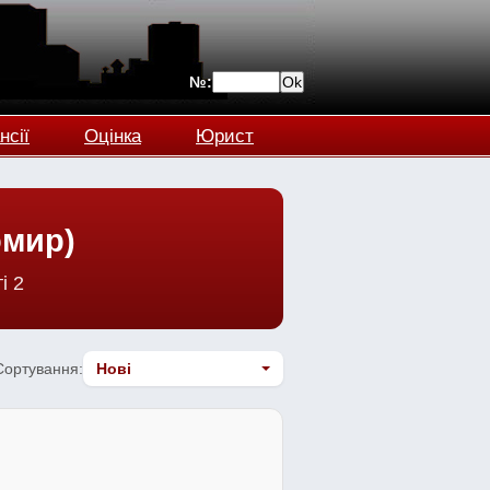
№:
нсії
Оцінка
Юрист
омир)
і 2
Сортування: