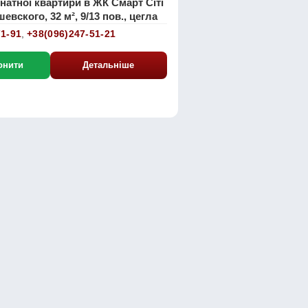
натної квартири в ЖК Смарт Сіті
шевского, 32 м², 9/13 пов., цегла
71-91
,
+38(096)247-51-21
онити
Детальніше