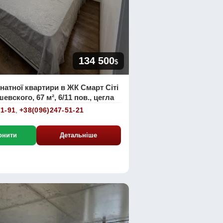
134 500
$
натної квартири в ЖК Смарт Сіті
шевского, 67 м², 6/11 пов., цегла
71-91
,
+38(096)247-51-21
онити
Детальніше