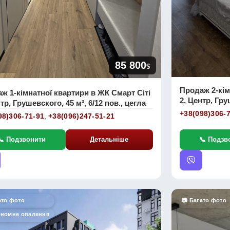
85 800
$
Продаж 2-кім
ж 1-кімнатної квартири в ЖК Смарт Сіті
2, Центр, Гру
тр, Грушевского, 45 м², 6/12 пов., цегла
+38(098)306-
98)306-71-91
,
+38(096)247-51-21
📞 Подзвонити
Детальніше
📞 Подзв
ато фото
📷 Багато фото
ономне опалення