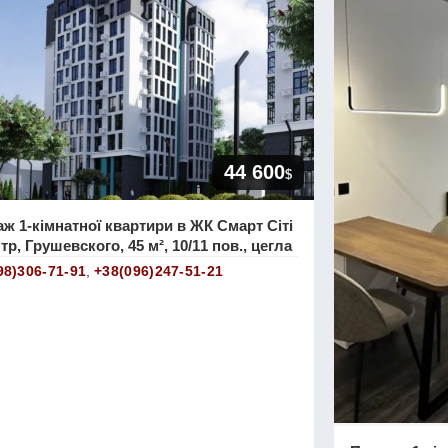
44 600
$
ж 1-кімнатної квартири в ЖК Смарт Сіті
тр, Грушевского, 45 м², 10/11 пов., цегла
98)306-71-91
,
+38(096)247-51-21