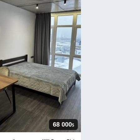
68 000
$