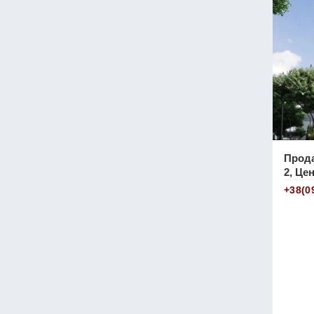
Прода
2, Цен
+38(0