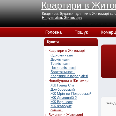
Квартири в Жито
Квартири, будинки, ділянки в Житомирі та 
Нерухомість Житомира
Головна
Пошук
Комерц
Купити
Квартири в Житомирі
Однокімнатні
Двокімнатні
Трикімнатні
Чотирикімнатні
Багатокімнатні
Квартири в передмісті
Новобудови в Житомирі
ЖК Гранд Сіті
Домбровський
ЖК Мрія на Покровській
ЖК Домашній 2
ЖК Вернісаж
Знайд
ЖК Фаворит
більше...
Будинки в Житомирі