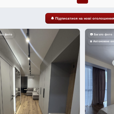
🔔 Підписатися на нові оголошенн
ато фото
📷 Багато фото
❄️ Автономне о