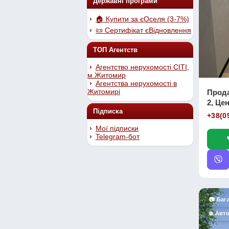
Державні програми
🏠 Купити за єОселя (3-7%)
📜 Сертифікат єВідновлення
ТОП Агентств
Агентство нерухомості СІТІ,
м.Житомир
Агентства нерухомості в
Житомирі
Прода
2, Цен
Підписка
+38(0
Мої підписки
Telegram-бот
📷 Баг
❄️ Авт