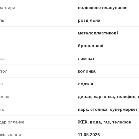
вартири
поліпшене планування
ль
роздільна
металопластикові
броньовані
га
ламінат
узол
колонка
он
лоджія
ково
диван, парковка, телефон,
 є
парк, стоянка, супермаркет
дар оплачує
ЖЕК, вода, газ, телефон
звільнення
11.05.2026