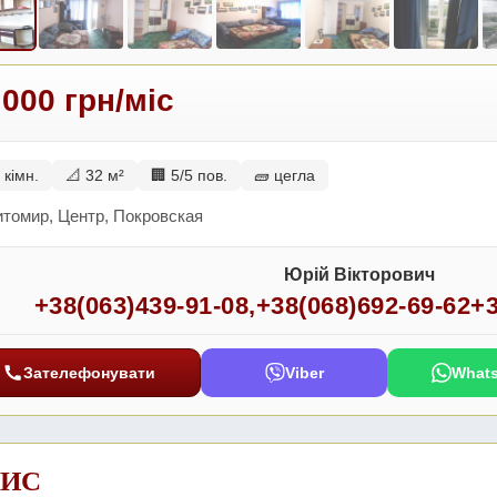
 000 грн/міс
 кімн.
📐 32 м²
🏢 5/5 пов.
🧱 цегла
итомир, Центр, Покровская
Юрій Вікторович
+38(063)439-91-08
,
+38(068)692-69-62
+3
Зателефонувати
Viber
What
ИС