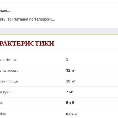
ново...
іть, всі питання по телефону...
РАКТЕРИСТИКИ
сть кімнат
1
льна площа
32 м²
ова площа
18 м²
 кухні
7 м²
рх
5 з 5
ріал
цегла