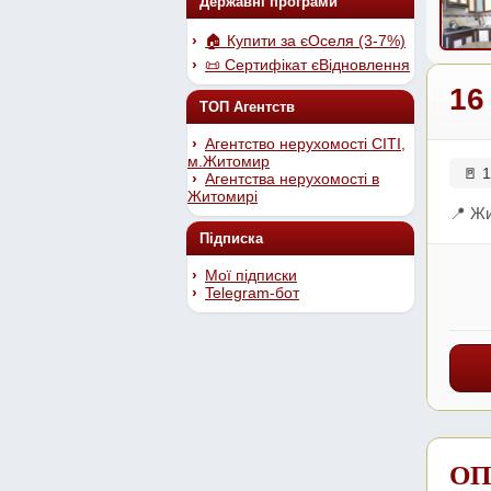
Державні програми
🏠 Купити за єОселя (3-7%)
📜 Сертифікат єВідновлення
16
ТОП Агентств
Агентство нерухомості СІТІ,
м.Житомир
🚪 1
Агентства нерухомості в
Житомирі
📍 Ж
Підписка
Мої підписки
Telegram-бот
ОП