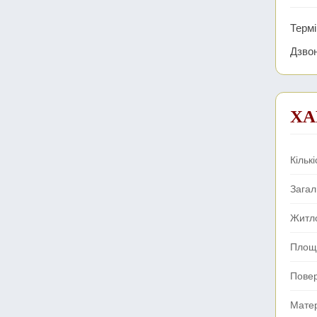
Термі
Дзвон
ХА
Кількі
Зага
Житл
Площа
Пове
Мате