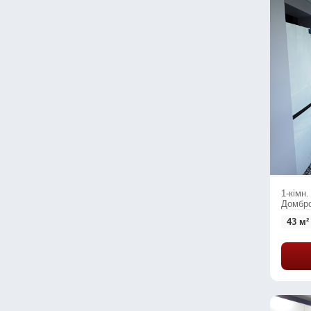
1-кімн.
Домбро
43 м²