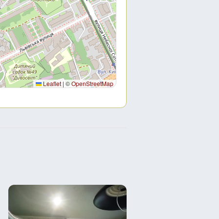
Leaflet
|
©
OpenStreetMap