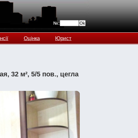
№:
нсії
Оцінка
Юрист
, 32 м², 5/5 пов., цегла