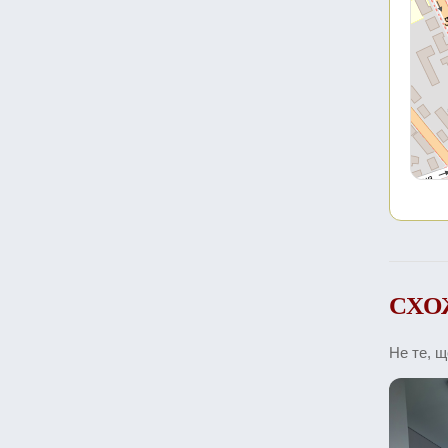
СХО
Не те, 