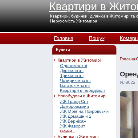
Квартири в Жито
Квартири, будинки, ділянки в Житомирі та 
Нерухомість Житомира
Головна
Пошук
Комерц
Купити
Головна
›
Квартири в Житомирі
Однокімнатні
Двокімнатні
Оренд
Трикімнатні
Чотирикімнатні
№ 9822
Багатокімнатні
Квартири в передмісті
Новобудови в Житомирі
ЖК Гранд Сіті
Домбровський
ЖК Мрія на Покровській
ЖК Домашній 2
ЖК Вернісаж
ЖК Фаворит
більше...
Будинки в Житомирі