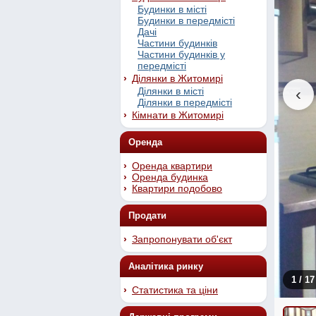
Будинки в місті
Будинки в передмісті
Дачі
Частини будинків
Частини будинків у
передмісті
Ділянки в Житомирі
‹
Ділянки в місті
Ділянки в передмісті
Кімнати в Житомирі
Оренда
Оренда квартири
Оренда будинка
Квартири подобово
Продати
Запропонувати об'єкт
Аналітика ринку
1
/ 17
Статистика та ціни