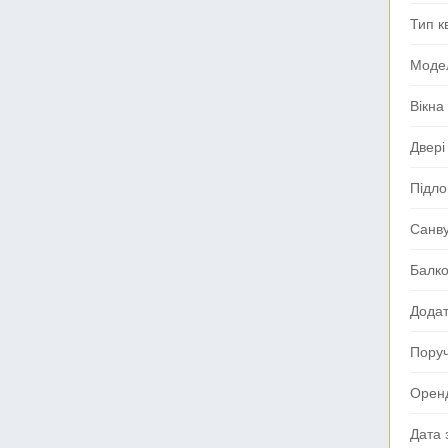
Тип к
Моде
Вікна
Двері
Підло
Санв
Балк
Додат
Поруч
Орен
Дата 