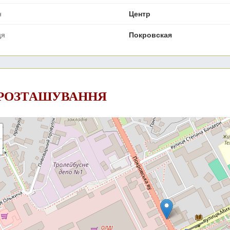
н
Центр
ця
Покровская
 РОЗТАШУВАННЯ