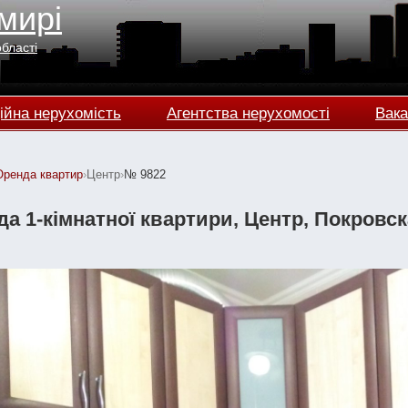
мирі
області
ійна нерухомість
Агентства нерухомості
Вака
Оренда квартир
›
Центр
›
№ 9822
а 1-кімнатної квартири, Центр, Покровская