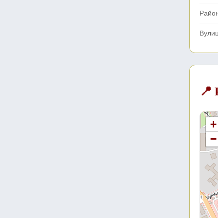
Райо
Вули
📍
+
−