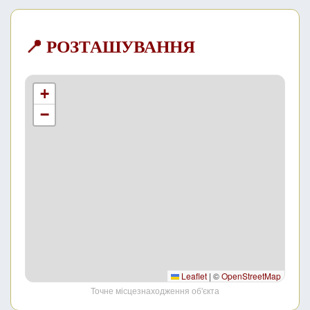
📍 РОЗТАШУВАННЯ
+
−
Leaflet
|
©
OpenStreetMap
Точне місцезнаходження об'єкта