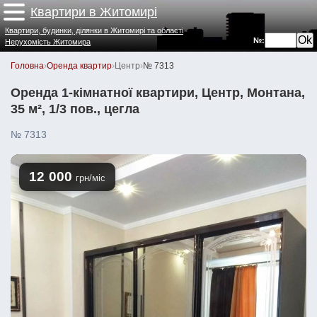
Квартири в Житомирі
Квартири, будинки, ділянки в Житомирі та області
№:
Нерухомість Житомира
Головна
›
Оренда квартир
›
Центр
›
№ 7313
Оренда 1-кімнатної квартири, Центр, Монтана,
35 м², 1/3 пов., цегла
№ 7313
12 000
грн/міс