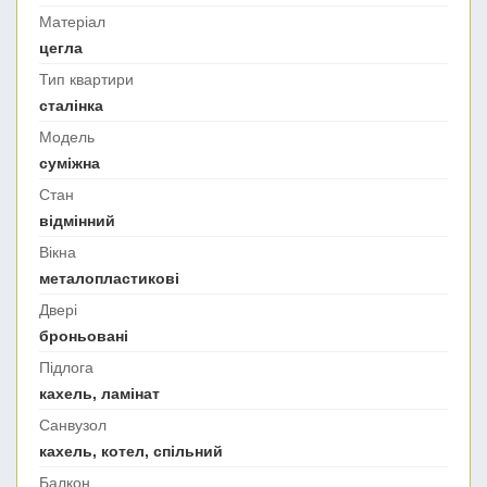
Матеріал
цегла
Тип квартири
сталінка
Модель
суміжна
Стан
відмінний
Вікна
металопластикові
Двері
броньовані
Підлога
кахель, ламінат
Санвузол
кахель, котел, спільний
Балкон