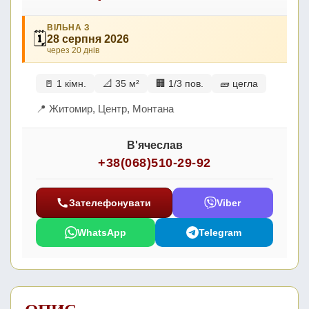
ВІЛЬНА З
🗓
28 серпня 2026
через 20 днів
🚪 1 кімн.
📐 35 м²
🏢 1/3 пов.
🧱 цегла
📍 Житомир, Центр, Монтана
В'ячеслав
+38(068)510-29-92
Зателефонувати
Viber
WhatsApp
Telegram