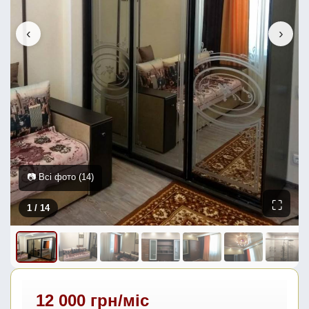
‹
›
📷 Всі фото (14)
⛶
1
/ 14
12 000 грн/міс