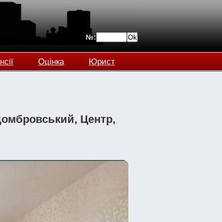
№:
нсії
Оцінка
Юрист
 Домбровський, Центр,