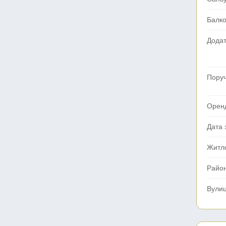
Балк
Додат
Поруч
Орен
Дата 
Житл
Райо
Вули