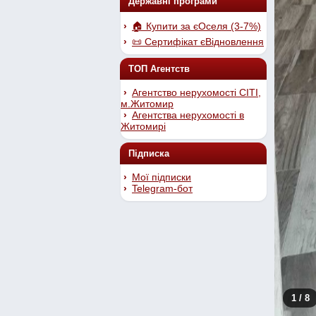
Державні програми
🏠 Купити за єОселя (3-7%)
📜 Сертифікат єВідновлення
ТОП Агентств
Агентство нерухомості СІТІ,
м.Житомир
Агентства нерухомості в
Житомирі
Підписка
Мої підписки
Telegram-бот
1
/ 8