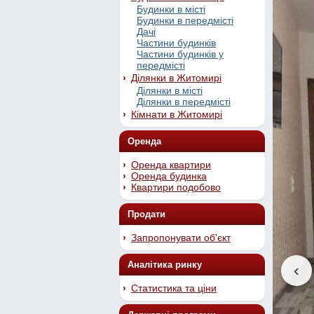
Будинки в місті
Будинки в передмісті
Дачі
Частини будинків
Частини будинків у
передмісті
Ділянки в Житомирі
Ділянки в місті
Ділянки в передмісті
Кімнати в Житомирі
Оренда
Оренда квартири
Оренда будинка
Квартири подобово
Продати
Запропонувати об'єкт
Аналітика ринку
‹
Статистика та ціни