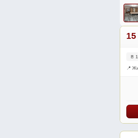
15
🚪 1
📍 Жи