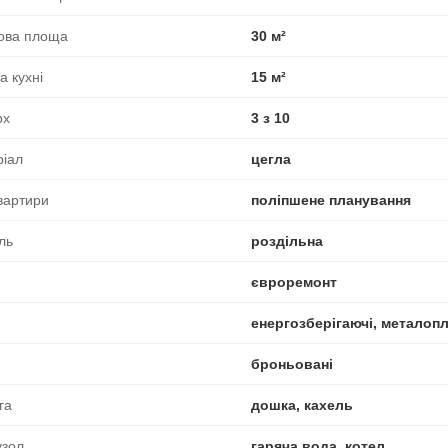
ова площа
30 м²
 кухні
15 м²
рх
3 з 10
ріал
цегла
вартири
поліпшене планування
ль
роздільна
євроремонт
енергозберігаючі, металоп
броньовані
га
дошка, кахель
узол
гаряча вода, котел