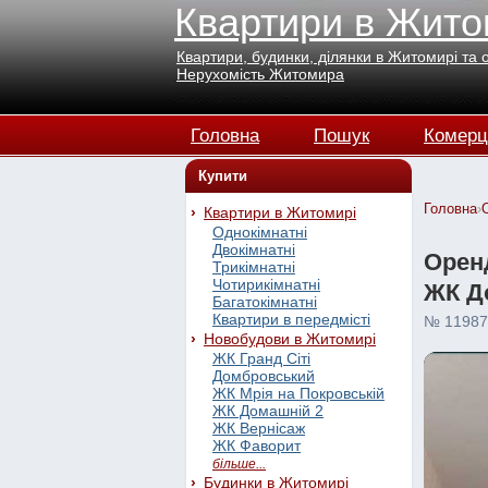
Квартири в Жито
Квартири, будинки, ділянки в Житомирі та 
Нерухомість Житомира
Головна
Пошук
Комерц
Купити
Головна
›
Квартири в Житомирі
Однокімнатні
Двокімнатні
Оренд
Трикімнатні
Чотирикімнатні
ЖК До
Багатокімнатні
Квартири в передмісті
№ 11987
Новобудови в Житомирі
ЖК Гранд Сіті
Домбровський
ЖК Мрія на Покровській
ЖК Домашній 2
ЖК Вернісаж
ЖК Фаворит
більше...
Будинки в Житомирі