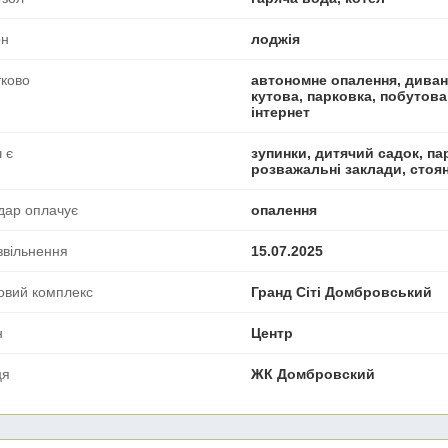
он
лоджія
ково
автономне опалення, диван,
кутова, парковка, побутова
інтернет
 є
зупинки, дитячий садок, пар
розважальні заклади, стоя
дар оплачує
опалення
звільнення
15.07.2025
овий комплекс
Гранд Сіті Домбровський
н
Центр
ця
ЖК Домбровский