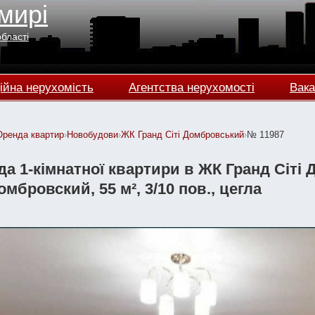
мирі
області
ійна нерухомість
Агентства нерухомості
Вака
Оренда квартир
›
Новобудови
›
ЖК Гранд Сіті Домбровський
›
№ 11987
а 1-кімнатної квартири в ЖК Гранд Сіті
мбровский, 55 м², 3/10 пов., цегла