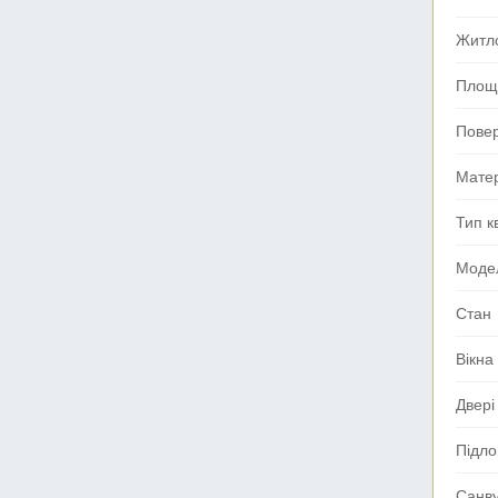
Житл
Площа
Пове
Мате
Тип к
Моде
Стан
Вікна
Двері
Підло
Санв