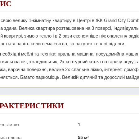
ИС
свою велику 1-кімнатну квартиру в Центрі в ЖК Grand City Domb
 здача. Велика квартира розташована на 3 поверсі, індивідуаль
ій квартирі, зимою тепло і в 2 рази економніше ніж опалення рад
гається навіть коли нема світла, за рахунок теплої підлоги.
 необхідні меблі та техніка: пральна машина, посудомийна машин
хвильова піч, холодильник, 2х контурний котел на гарячу воду т
ка, варочна поверхня, велике 2х спальне ліжко, інтернет, домоф
няється. Багато паркомісць. Великій дитячий та дорослий майда
РАКТЕРИСТИКИ
сть кімнат
1
льна площа
55 м²