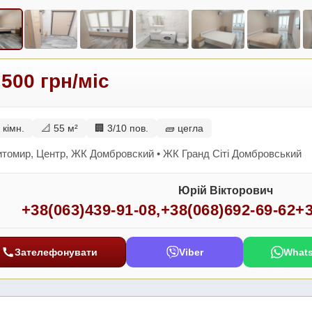
 500 грн/міс
 кімн.
📐 55 м²
🏢 3/10 пов.
🧱 цегла
томир, Центр, ЖК Домбровский • ЖК Гранд Сіті Домбровський
Юрій Вікторович
+38(063)439-91-08
,
+38(068)692-69-62
+3
Зателефонувати
Viber
What