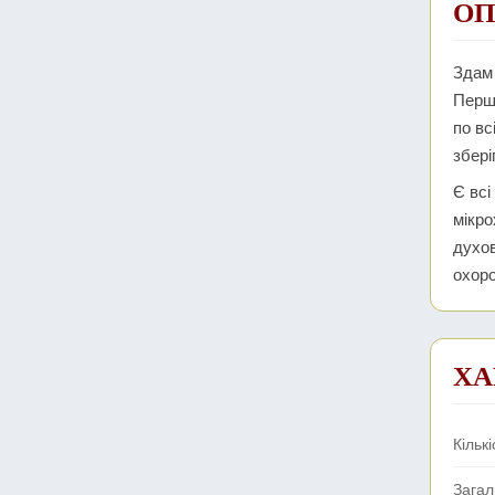
ОП
Здам 
Перша
по вс
збері
Є всі
мікро
духов
охоро
ХА
Кількі
Зага