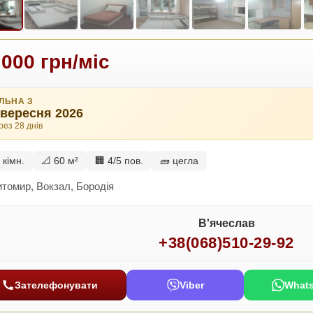
 000 грн/міс
ІЛЬНА З
 вересня 2026
рез 28 днів
 кімн.
📐 60 м²
🏢 4/5 пов.
🧱 цегла
томир, Вокзал, Бородія
В'ячеслав
+38(068)510-29-92
Зателефонувати
Viber
What