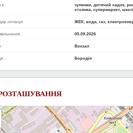
 є
зупинки, дитячий садок, ри
стоянка, супермаркет, шко
дар оплачує
ЖЕК, вода, газ, електроене
звільнення
05.09.2026
н
Вокзал
ця
Бородія
 РОЗТАШУВАННЯ