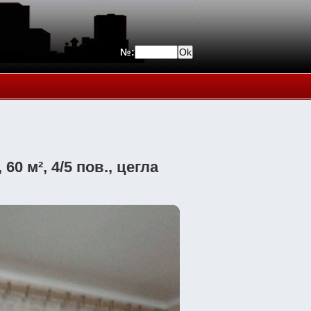
№:
60 м², 4/5 пов., цегла