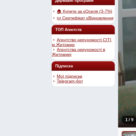
Державні програми
🏠 Купити за єОселя (3-7%)
📜 Сертифікат єВідновлення
ТОП Агентств
Агентство нерухомості СІТІ,
м.Житомир
Агентства нерухомості в
Житомирі
Підписка
Мої підписки
Telegram-бот
1
/ 9