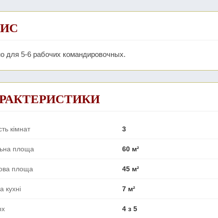
ИС
о для 5-6 рабочих командировочных.
РАКТЕРИСТИКИ
сть кімнат
3
льна площа
60 м²
ова площа
45 м²
 кухні
7 м²
рх
4 з 5