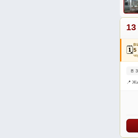
13
В
🗓
5
че
🚪 3
📍 Жи