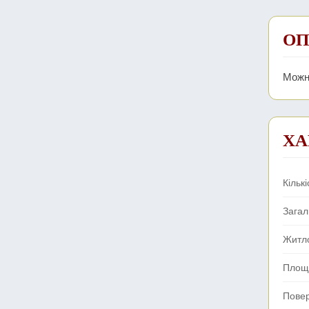
ОП
Можн
ХА
Кількі
Зага
Житл
Площа
Пове