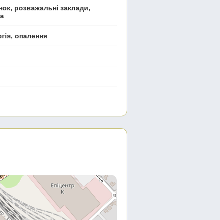
нок, розважальні заклади,
ла
ргія, опалення