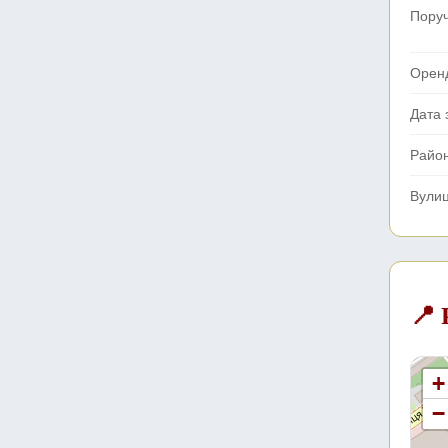
Поруч
Орен
Дата 
Райо
Вули
📍
+
−