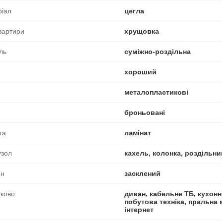
ріал
цегла
вартири
хрущовка
ль
суміжно-роздільна
хороший
металопластикові
броньовані
га
ламінат
узол
кахель, колонка, роздільни
он
засклений
ково
диван, кабельне ТБ, кухонні
побутова техніка, пральна
інтернет