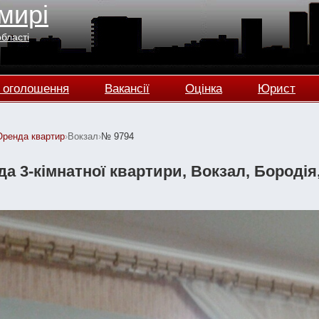
мирі
області
 оголошення
Вакансії
Оцінка
Юрист
Оренда квартир
›
Вокзал
›
№ 9794
а 3-кімнатної квартири, Вокзал, Бородія, 