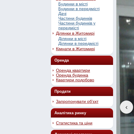
Будинки в місті
Будинки в передмісті
Дачі
Частини будинків
Частини будинків у
передмісті
Ділянки в Житомирі
Ділянки в місті
Ділянки в передмісті
Кімнати в Житомирі
Оренда
Оренда квартири
Оренда будинка
Квартири подобово
Продати
Запропонувати об'єкт
‹
Аналітика ринку
Статистика та ціни