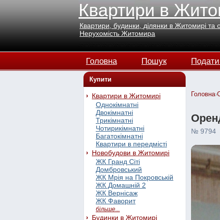
Квартири в Жито
Квартири, будинки, ділянки в Житомирі та 
Нерухомість Житомира
Головна
Пошук
Подати
Купити
Головна
›
Квартири в Житомирі
Однокімнатні
Двокімнатні
Оренд
Трикімнатні
Чотирикімнатні
№ 9794
Багатокімнатні
Квартири в передмісті
Новобудови в Житомирі
ЖК Гранд Сіті
Домбровський
ЖК Мрія на Покровській
ЖК Домашній 2
ЖК Вернісаж
ЖК Фаворит
більше...
Будинки в Житомирі