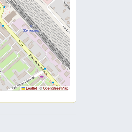
Leaflet
|
©
OpenStreetMap