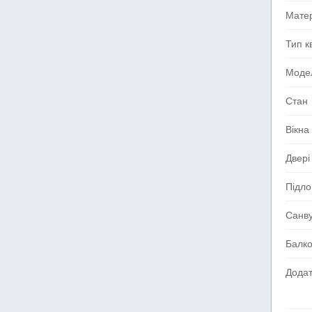
Мате
Тип к
Моде
Стан
Вікна
Двері
Підло
Санв
Балк
Додат