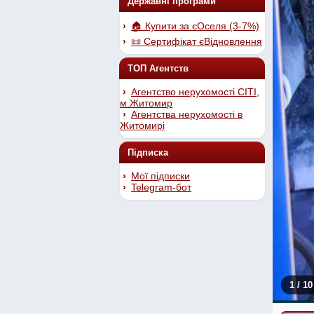
Державні програми
🏠 Купити за єОселя (3-7%)
📜 Сертифікат єВідновлення
ТОП Агентств
Агентство нерухомості СІТІ,
м.Житомир
Агентства нерухомості в
Житомирі
Підписка
Мої підписки
Telegram-бот
1
/ 10