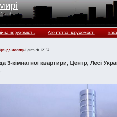
мирі
області
ійна нерухомість
Агентства нерухомості
Вака
Оренда квартир
›
Центр
›
№ 12157
а 3-кімнатної квартири, Центр, Лесі Україн
а