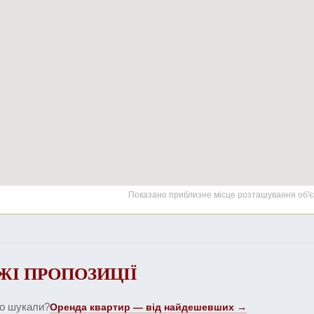
Показано приблизне місце розташування об'є
ЖІ ПРОПОЗИЦІЇ
що шукали?
Оренда квартир — від найдешевших →