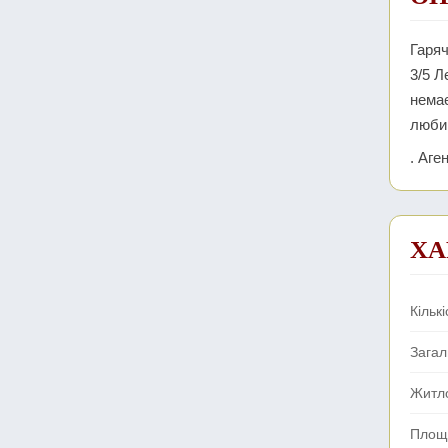
Гаряч
3/5 Л
немає
любий
. Аге
ХА
Кількі
Зага
Житл
Площа