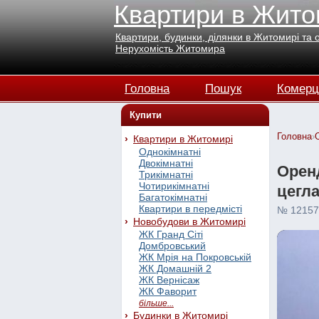
Квартири в Жито
Квартири, будинки, ділянки в Житомирі та 
Нерухомість Житомира
Головна
Пошук
Комерц
Купити
Головна
›
Квартири в Житомирі
Однокімнатні
Двокімнатні
Оренд
Трикімнатні
Чотирикімнатні
цегл
Багатокімнатні
Квартири в передмісті
№ 12157
Новобудови в Житомирі
ЖК Гранд Сіті
Домбровський
ЖК Мрія на Покровській
ЖК Домашній 2
ЖК Вернісаж
ЖК Фаворит
більше...
Будинки в Житомирі