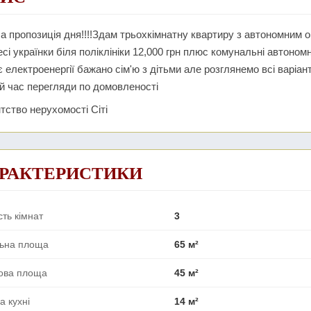
а пропозиція дня!!!!Здам трьохкімнатну квартиру з автономним оп
есі українки біля поліклініки 12,000 грн плюс комунальні автон
 електроенергії бажано сім'ю з дітьми але розглянемо всі варіа
 час перегляди по домовленості
нтство нерухомості Сіті
РАКТЕРИСТИКИ
сть кімнат
3
льна площа
65 м²
ова площа
45 м²
 кухні
14 м²