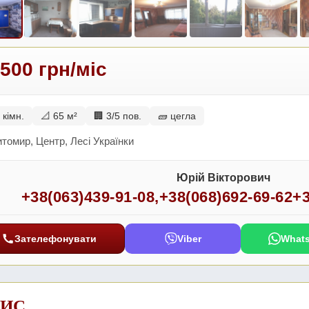
 500 грн/міс
 кімн.
📐 65 м²
🏢 3/5 пов.
🧱 цегла
томир, Центр, Лесі Українки
Юрій Вікторович
+38(063)439-91-08
,
+38(068)692-69-62
+3
Зателефонувати
Viber
What
ИС