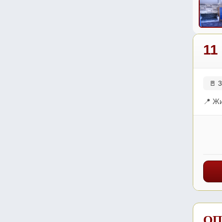
11
🚪 3
📍 Жи
ОП