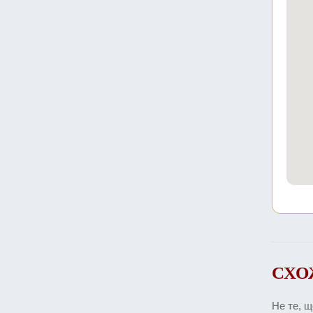
СХО
Не те, 