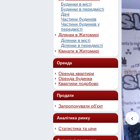
Будинки в місті
Будинки в передмісті
Дачі
Частини будинків
Частини будинків у
передмісті
Ділянки в Житомирі
Ділянки в місті
Ділянки в передмісті
Кімнати в Житомирі
Оренда
Оренда квартири
Оренда будинка
Квартири подобово
Продати
Запропонувати об'єкт
‹
Аналітика ринку
Статистика та ціни