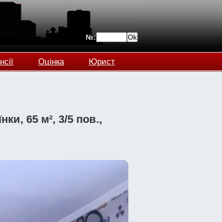
№:
нсії
Оцінка
Юрист
ки, 65 м², 3/5 пов.,