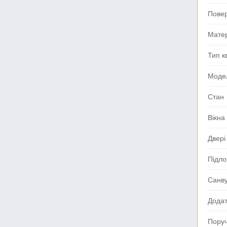
Пове
Мате
Тип к
Моде
Стан
Вікна
Двері
Підло
Санв
Додат
Поруч