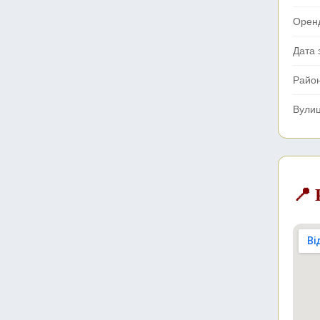
Орен
Дата 
Райо
Вули
📍