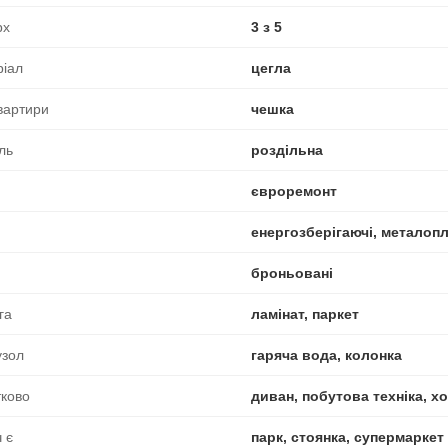
рх
3 з 5
ріал
цегла
вартири
чешка
ль
роздільна
євроремонт
енергозберігаючі, металоп
броньовані
га
ламінат, паркет
узол
гаряча вода, колонка
ково
диван, побутова техніка, х
 є
парк, стоянка, супермаркет