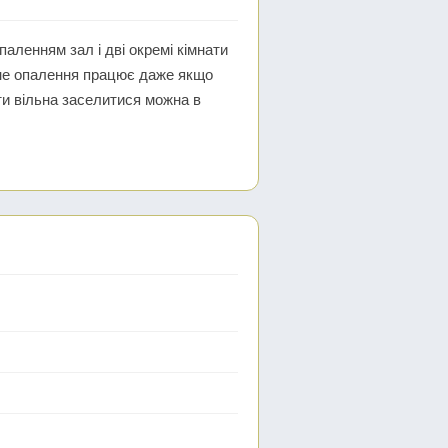
аленням зал і дві окремі кімнати
омне опалення працює даже якщо
нти вільна заселитися можна в