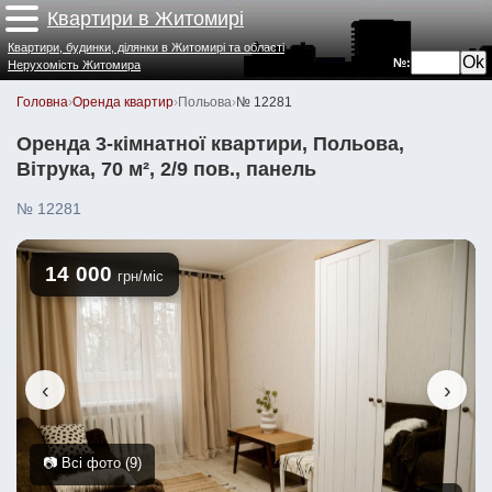
Квартири в Житомирі
Квартири, будинки, ділянки в Житомирі та області
№:
Нерухомість Житомира
Головна
›
Оренда квартир
›
Польова
›
№ 12281
Оренда 3-кімнатної квартири, Польова,
Вітрука, 70 м², 2/9 пов., панель
№ 12281
14 000
грн/міс
‹
›
📷 Всі фото (9)