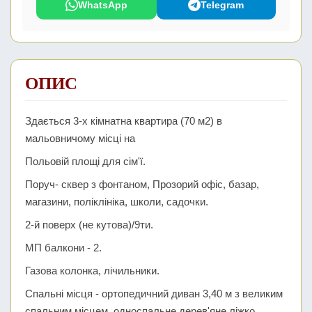
WhatsApp
Telegram
ОПИС
Здається 3-х кімнатна квартира (70 м2) в
мальовничому місці на
Польовій площі для сім'ї.
Поруч- сквер з фонтаном, Прозорий офіс, базар,
магазини, поліклініка, школи, садочки.
2-й поверх (не кутова)/9ти.
МП балкони - 2.
Газова колонка, лічильники.
Спальні місця - ортопедичний диван 3,40 м з великим
спальним місцем, односпальне дерев'яне ліжко