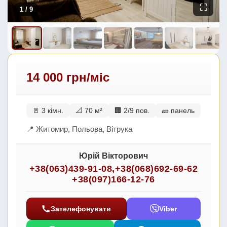
⛶
1
/ 9
14 000 грн/міс
🚪 3 кімн.
📐 70 м²
🏢 2/9 пов.
🧱 панель
📍 Житомир, Польова, Вітрука
Юрій Вікторович
+38(063)439-91-08
,
+38(068)692-69-62
+38(097)166-12-76
Зателефонувати
Viber