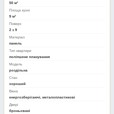
50 м²
Площа кухні
9 м²
Поверх
2 з 9
Матеріал
панель
Тип квартири
поліпшене планування
Модель
роздільна
Стан
хороший
Вікна
енергозберігаючі, металопластикові
Двері
броньовані