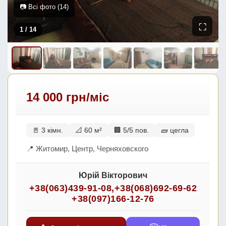
📷 Всі фото (14)
⛶
1
/ 14
14 000 грн/міс
🚪 3 кімн.
📐 60 м²
🏢 5/5 пов.
🧱 цегла
📍 Житомир, Центр, Черняховского
Юрій Вікторович
+38(063)439-91-08
,
+38(068)692-69-62
+38(097)166-12-76