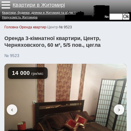
Квартири в Житомирі
Квартири, будинки, ділянки в Житомирі та області
№:
Нерухомість Житомира
Головна
›
Оренда квартир
›
Центр
›
№ 9523
Оренда 3-кімнатної квартири, Центр,
Черняховского, 60 м², 5/5 пов., цегла
№ 9523
14 000
грн/міс
‹
›