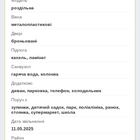
Модель
роздільна
Вікна
металопластикові
Двері
броньовані
Підлога
кахель, ламінат
Санвузол
гаряча вода, колонка
Додатково
диван, парковка, телефон, холодильник
Поруч є
зупинки, дитячий садок, парк, поліклініка, ринок,
стоянка, супермаркет, школа
Дата звільнення
11.05.2025
Район