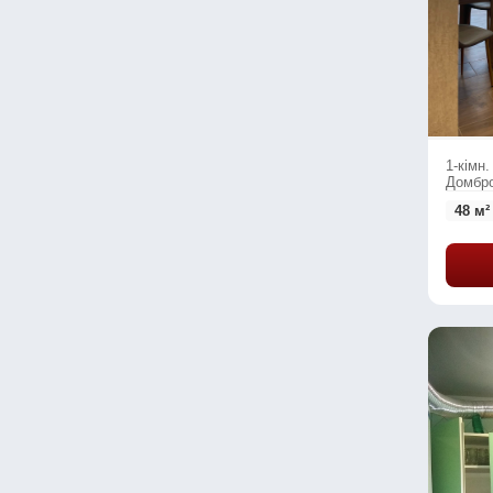
1-кімн.
Домбро
48 м²