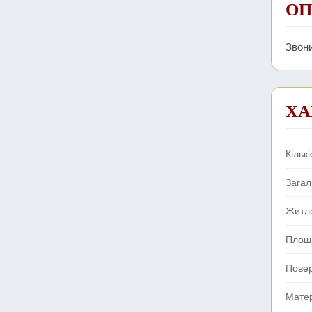
ОП
Звон
ХА
Кількі
Зага
Житл
Площа
Пове
Мате