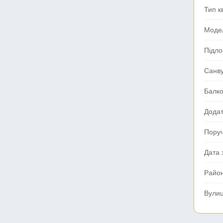
Тип к
Моде
Підло
Санв
Балк
Додат
Поруч
Дата 
Райо
Вули