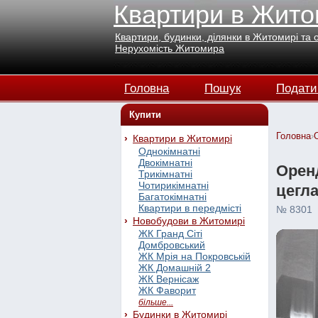
Квартири в Жито
Квартири, будинки, ділянки в Житомирі та 
Нерухомість Житомира
Головна
Пошук
Подати
Купити
Головна
›
Квартири в Житомирі
Однокімнатні
Двокімнатні
Оренд
Трикімнатні
Чотирикімнатні
цегл
Багатокімнатні
Квартири в передмісті
№ 8301
Новобудови в Житомирі
ЖК Гранд Сіті
Домбровський
ЖК Мрія на Покровській
ЖК Домашній 2
ЖК Вернісаж
ЖК Фаворит
більше...
Будинки в Житомирі