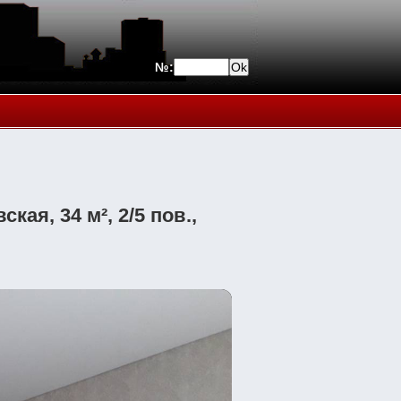
№:
ая, 34 м², 2/5 пов.,