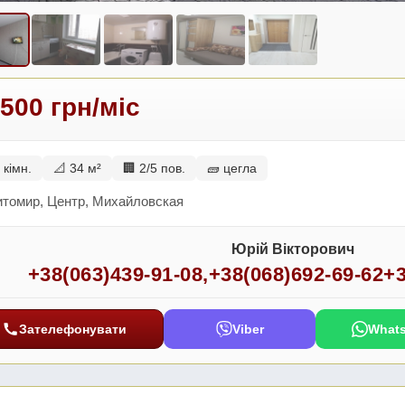
 500 грн/міс
 кімн.
📐 34 м²
🏢 2/5 пов.
🧱 цегла
итомир, Центр, Михайловская
Юрій Вікторович
+38(063)439-91-08
,
+38(068)692-69-62
+3
Зателефонувати
Viber
What