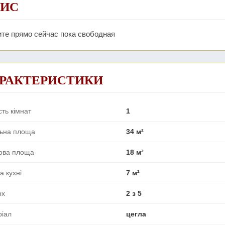
ИС
ите прямо сейчас пока свободная
РАКТЕРИСТИКИ
сть кімнат
1
льна площа
34 м²
ова площа
18 м²
 кухні
7 м²
рх
2 з 5
ріал
цегла