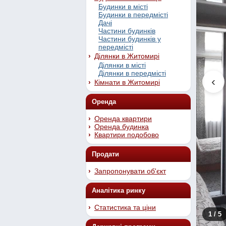
Будинки в місті
Будинки в передмісті
Дачі
Частини будинків
Частини будинків у
передмісті
Ділянки в Житомирі
Ділянки в місті
Ділянки в передмісті
‹
Кімнати в Житомирі
Оренда
Оренда квартири
Оренда будинка
Квартири подобово
Продати
Запропонувати об'єкт
Аналітика ринку
Статистика та ціни
1
/ 5