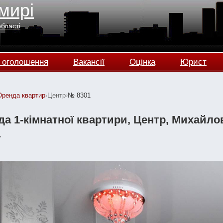
мирі
області
 оголошення
Вакансії
Оцінка
Юрист
Оренда квартир
›
Центр
›
№ 8301
а 1-кімнатної квартири, Центр, Михайловск
а