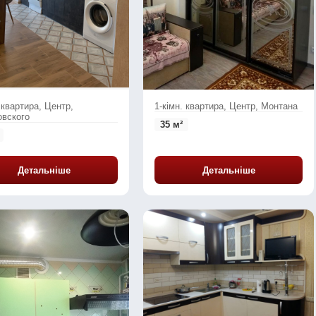
 квартира, Центр,
1-кімн. квартира, Центр, Монтана
вского
35 м²
Детальніше
Детальніше