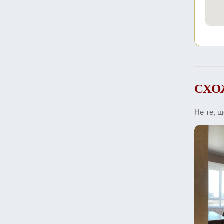
СХО
Не те, 