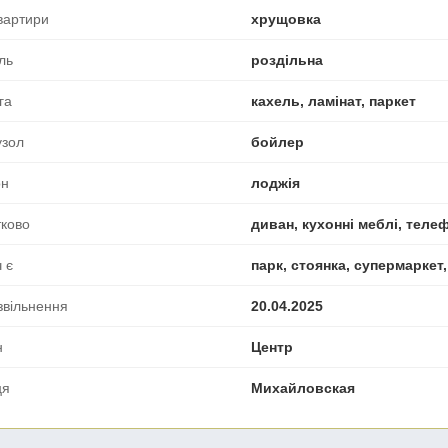
вартири
хрущовка
ль
роздільна
га
кахель, ламінат, паркет
узол
бойлер
он
лоджія
ково
диван, кухонні меблі, тел
 є
парк, стоянка, супермаркет
звільнення
20.04.2025
н
Центр
ця
Михайловская