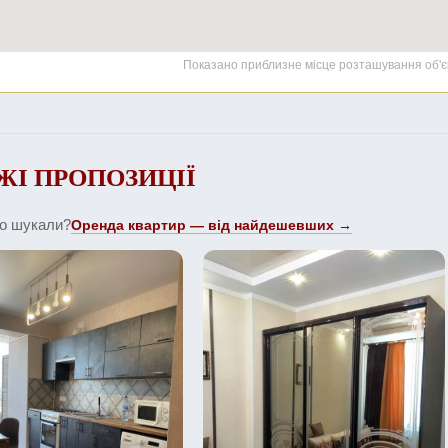
Показано приблизне місце розташування об'є
ЖІ ПРОПОЗИЦІЇ
що шукали?
Оренда квартир — від найдешевших →