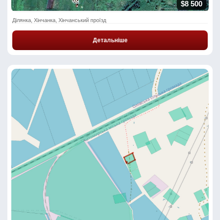
$8 500
Ділянка, Хінчанка, Хінчанський проїзд
Детальніше