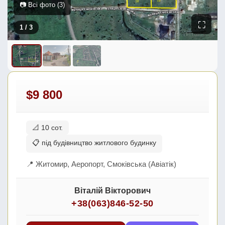
📷 Всі фото (3)
⛶
1
/ 3
$9 800
📐 10 сот.
📋 під будівництво житлового будинку
📍 Житомир, Аеропорт, Смоківська (Авіатік)
Віталій Вікторович
+38(063)846-52-50