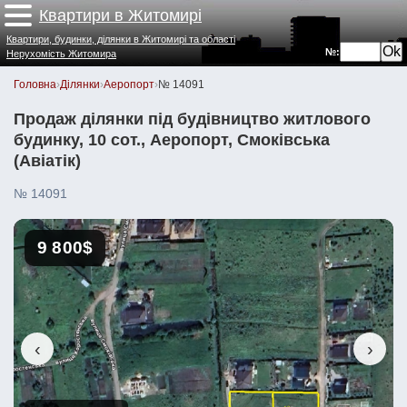
Квартири в Житомирі
Квартири, будинки, ділянки в Житомирі та області
№:
Нерухомість Житомира
Головна
›
Ділянки
›
Аеропорт
›
№ 14091
Продаж ділянки під будівництво житлового
будинку, 10 сот., Аеропорт, Смоківська
(Авіатік)
№ 14091
9 800$
‹
›