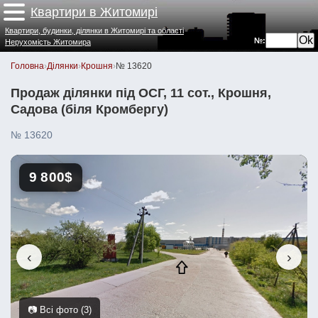
Квартири в Житомирі
Квартири, будинки, ділянки в Житомирі та області
№:
Нерухомість Житомира
Головна
›
Ділянки
›
Крошня
›
№ 13620
Продаж ділянки під ОСГ, 11 сот., Крошня,
Садова (біля Кромбергу)
№ 13620
9 800$
‹
›
📷 Всі фото (3)