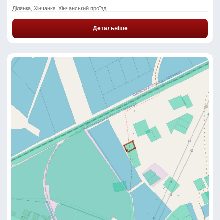
Ділянка, Хінчанка, Хінчанський проїзд
Детальніше