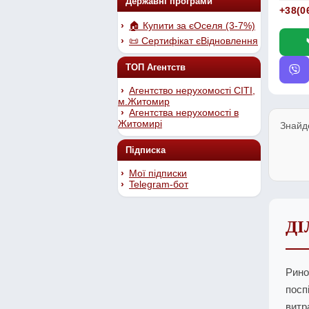
Державні програми
+38(0
🏠 Купити за єОселя (3-7%)
📜 Сертифікат єВідновлення
ТОП Агентств
Агентство нерухомості СІТІ,
м.Житомир
Агентства нерухомості в
Житомирі
Знайд
Підписка
Мої підписки
Telegram-бот
ДІ
Рино
посп
витр