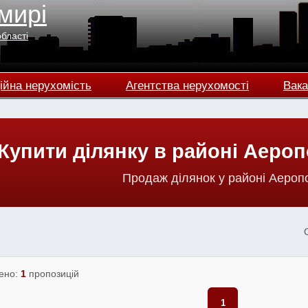
мирі
області
ійна нерухомість
Агентства нерухомості
Вака
Купити ділянку в районі Аеро
Продаж ділянок у районі Аероп
ено:
1
пропозицій
1