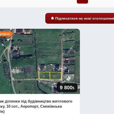
🔔 Підписатися на нові оголошенн
пулярне
9 800
$
ж ділянки під будівництво житлового
ку, 10 сот., Аеропорт, Смоківська
ік)