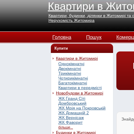
Квартири в Жито
Квартири, будинки, ділянки в Житомирі та 
Нерухомість Житомира
Головна
Пошук
Комерц
Купити
Квартири в Житомирі
Однокімнатні
Двокімнатні
Трикімнатні
Чотирикімнатні
Багатокімнатні
Квартири в передмісті
Новобудови в Житомирі
ЖК Гранд Сіті
Домбровський
ЖК Мрія на Покровській
ЖК Домашній 2
ЖК Вернісаж
Знайд
ЖК Фаворит
більше...
Будинки в Житомирі