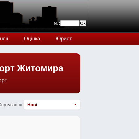
№:
нсії
Оцінка
Юрист
порт Житомира
орт
Сортування: