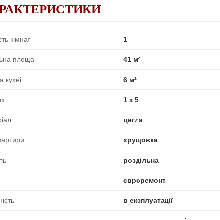
РАКТЕРИСТИКИ
сть кімнат
1
льна площа
41 м²
 кухні
6 м²
рх
1 з 5
ріал
цегла
вартири
хрущовка
ль
роздільна
євроремонт
ність
в експлуатації