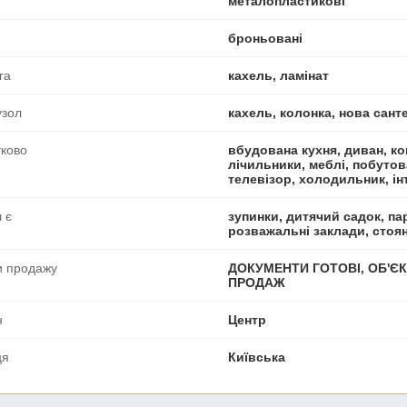
металопластикові
броньовані
га
кахель, ламінат
узол
кахель, колонка, нова санте
ково
вбудована кухня, диван, ко
лічильники, меблі, побутов
телевізор, холодильник, ін
 є
зупинки, дитячий садок, пар
розважальні заклади, стоя
и продажу
ДОКУМЕНТИ ГОТОВІ, ОБ'ЄК
ПРОДАЖ
н
Центр
ця
Київська