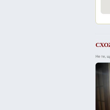
СХО
Не те, 