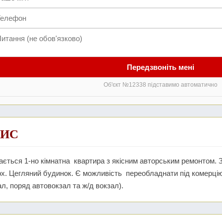
Передзвоніть мені
Об'єкт №12338 підставимо автоматично
ИС
ється 1-но кімнатна квартира з якісним авторським ремонтом. З
х. Цегляний будинок. Є можливість переобладнати під комерцію
л, поряд автовокзал та ж/д вокзал).