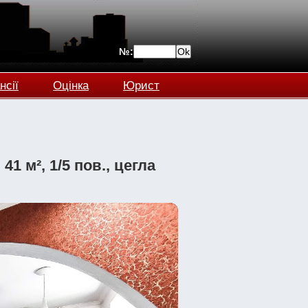
№:
нсії
Оцінка
Юрист
1 м², 1/5 пов., цегла