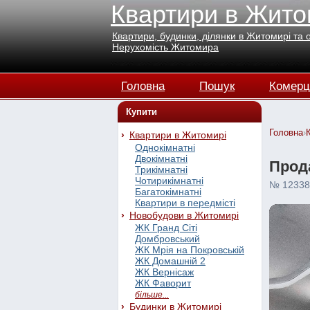
Квартири в Жито
Квартири, будинки, ділянки в Житомирі та 
Нерухомість Житомира
Головна
Пошук
Комерц
Купити
Головна
›
Квартири в Житомирі
Однокімнатні
Двокімнатні
Прода
Трикімнатні
Чотирикімнатні
№ 12338
Багатокімнатні
Квартири в передмісті
Новобудови в Житомирі
ЖК Гранд Сіті
Домбровський
ЖК Мрія на Покровській
ЖК Домашній 2
ЖК Вернісаж
ЖК Фаворит
більше...
Будинки в Житомирі