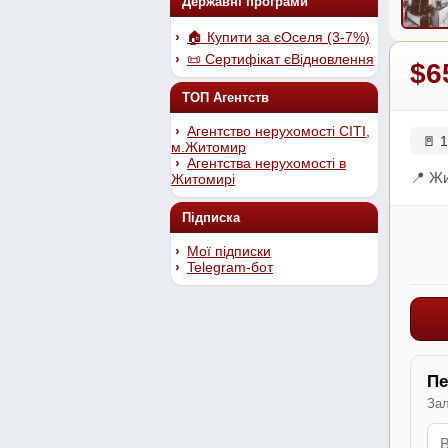
Державні програми
🏠 Купити за єОселя (3-7%)
📜 Сертифікат єВідновлення
$6
ТОП Агентств
Агентство нерухомості СІТІ,
🚪 1
м.Житомир
Агентства нерухомості в
📍 Жи
Житомирі
Підписка
Мої підписки
Telegram-бот
Пе
Зал