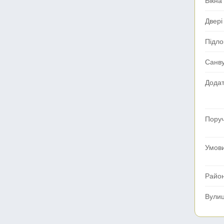
Вікна
Двері
Підло
Санв
Додат
Поруч
Умов
Райо
Вули