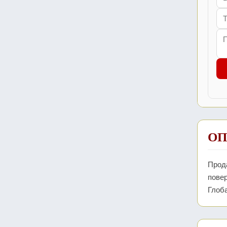
ОП
Прода
повер
Глоба