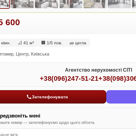
5 600
 кімн.
📐 41 м²
🏢 1/5 пов.
🧱 цегла
томир, Центр, Київська
Агентство нерухомості СІТІ
+38(096)247-51-21
+38(098)30
Зателефонувати
редзвоніть мені
иште номер — зателефонуємо щодо цього об'єкта.