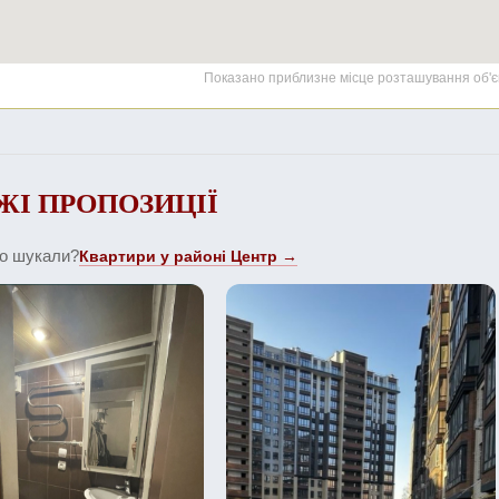
Показано приблизне місце розташування об'є
ЖІ ПРОПОЗИЦІЇ
що шукали?
Квартири у районі Центр →