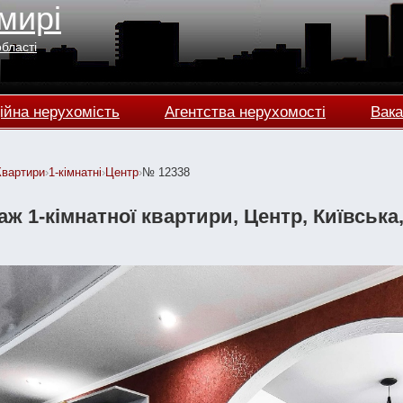
мирі
області
ійна нерухомість
Агентства нерухомості
Вака
Квартири
›
1-кімнатні
›
Центр
›
№ 12338
ж 1-кімнатної квартири, Центр, Київська, 4