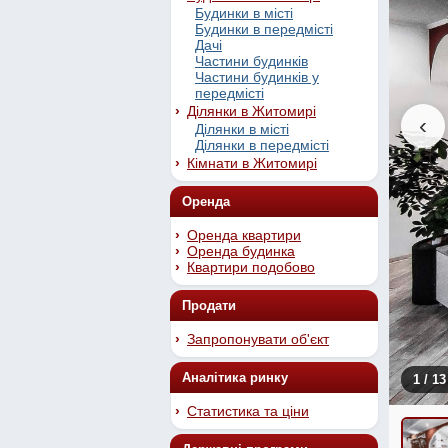
Будинки в місті
Будинки в передмісті
Дачі
Частини будинків
Частини будинків у
передмісті
Ділянки в Житомирі
‹
Ділянки в місті
Ділянки в передмісті
Кімнати в Житомирі
Оренда
Оренда квартири
Оренда будинка
Квартири подобово
Продати
Запропонувати об'єкт
Аналітика ринку
1
/ 13
Статистика та ціни