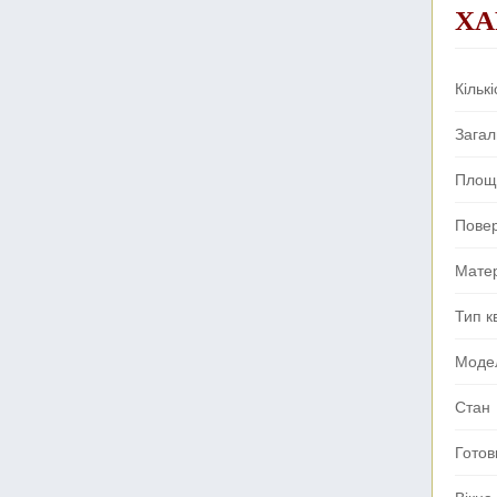
ХА
Кількі
Зага
Площа
Пове
Мате
Тип к
Моде
Стан
Готов