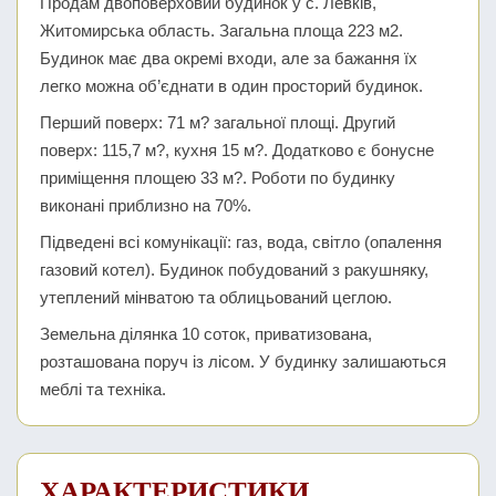
Продам двоповерховий будинок у с. Левків,
Житомирська область. Загальна площа 223 м2.
Будинок має два окремі входи, але за бажання їх
легко можна об’єднати в один просторий будинок.
Перший поверх: 71 м? загальної площі. Другий
поверх: 115,7 м?, кухня 15 м?. Додатково є бонусне
приміщення площею 33 м?. Роботи по будинку
виконані приблизно на 70%.
Підведені всі комунікації: газ, вода, світло (опалення
газовий котел). Будинок побудований з ракушняку,
утеплений мінватою та облицьований цеглою.
Земельна ділянка 10 соток, приватизована,
розташована поруч із лісом. У будинку залишаються
меблі та техніка.
ХАРАКТЕРИСТИКИ