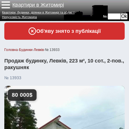
Квартири в Житомирі
Квартири, будинки, ділянки в Житомирі та області
№:
Нерухомість Житомира
Об'яву знято з публікації
Головна
›
Будинки
›
Левків
›
№ 13933
Продаж будинку, Левків, 223 м², 10 сот., 2-пов.,
ракушняк
№ 13933
80 000$