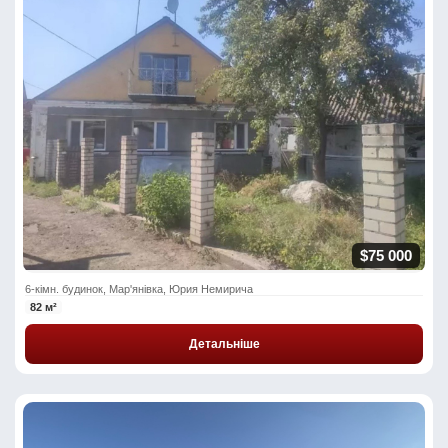
$75 000
6-кімн. будинок, Мар'янівка, Юрия Немирича
82 м²
Детальніше