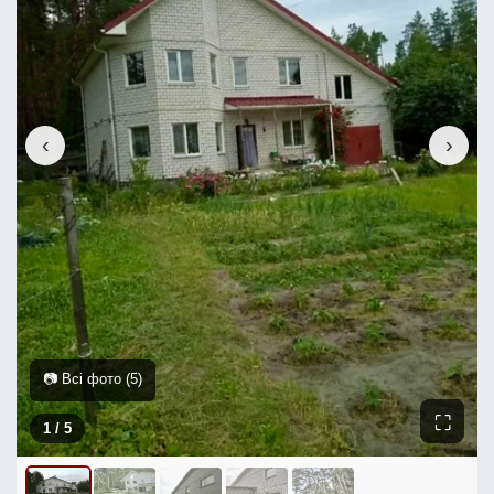
‹
›
📷 Всі фото (5)
⛶
1
/ 5