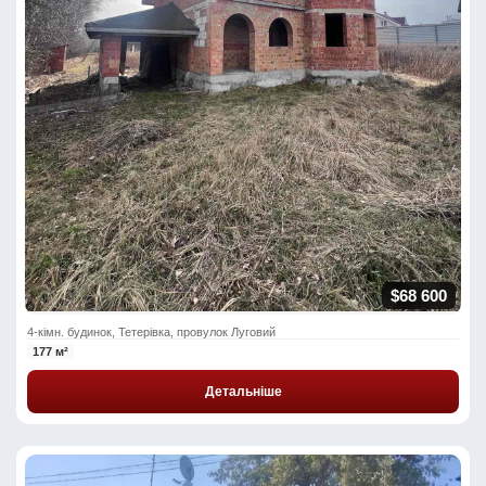
$68 600
4-кімн. будинок, Тетерівка, провулок Луговий
177 м²
Детальніше