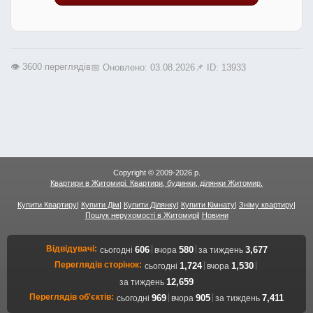
👁️ 3600 переглядів
📅 Оновлено: 03.08.2026
📌 ID: 13933
Copyright © 2009-2026 р.
Квартири в Житомирі. Квартири, будинки, ділянки Житомир.
Купити Квартиру
|
Купити Дім
|
Купити Ділянку
|
Купити Кімнату
|
Зніму квартиру
|
Пошук нерухомості в Житомирі
|
Новини
Відвідувачі:
|
|
606
580
3,677
сьогодні
вчора
за тиждень
Переглядів сторінок:
|
|
1,724
1,530
сьогодні
вчора
12,659
за тиждень
Переглядів об'єктів:
|
|
969
905
7,411
сьогодні
вчора
за тиждень