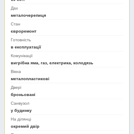
Дах
металочерепиця
Стан
євроремонт
Готовність
в експлуатації
Комунікації
вигрібна яма, газ, електрика, колодязь
Вікна
металопластикові
Двері
броньовані
Санвузол
у будинку
На ділянці
окремий двір