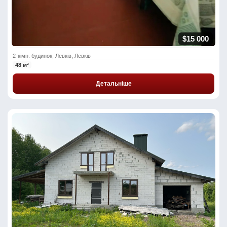
$15 000
2-кімн. будинок, Левків, Левків
48 м²
Детальніше