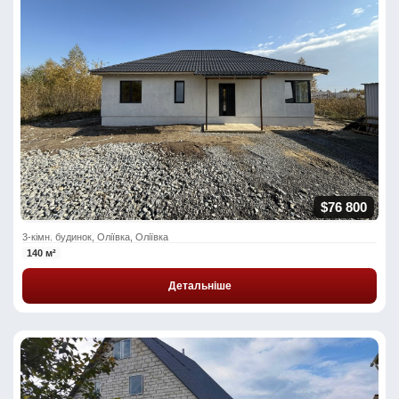
$76 800
3-кімн. будинок, Оліївка, Оліївка
140 м²
Детальніше