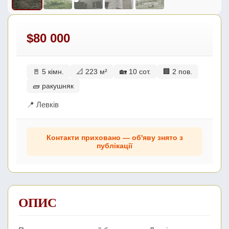
$80 000
🚪 5 кімн.
📐 223 м²
🏡 10 сот.
🏢 2 пов.
🧱 ракушняк
📍 Левків
Контакти приховано — об'яву знято з
публікації
ОПИС