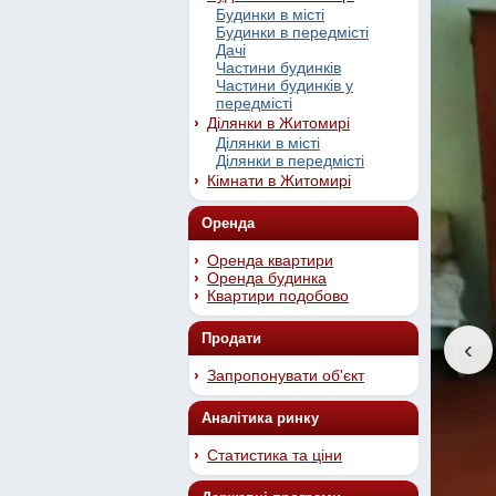
Будинки в місті
Будинки в передмісті
Дачі
Частини будинків
Частини будинків у
передмісті
Ділянки в Житомирі
Ділянки в місті
Ділянки в передмісті
Кімнати в Житомирі
Оренда
Оренда квартири
Оренда будинка
Квартири подобово
Продати
‹
Запропонувати об'єкт
Аналітика ринку
Статистика та ціни