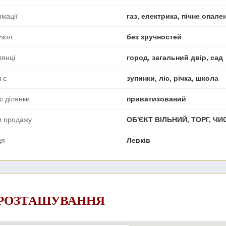
ікації
газ, електрика, пічне опал
узол
без зручностей
лянці
город, загальний двір, сад
 є
зупинки, ліс, річка, школа
с ділянки
приватизований
и продажу
ОБ'ЄКТ ВІЛЬНИЙ, ТОРГ, Ч
ця
Левків
 РОЗТАШУВАННЯ