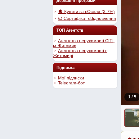
Державні програми
🏠 Купити за єОселя (3-7%)
📜 Сертифікат єВідновлення
ТОП Агентств
Агентство нерухомості СІТІ,
м.Житомир
Агентства нерухомості в
Житомирі
Підписка
Мої підписки
Telegram-бот
1
/ 5