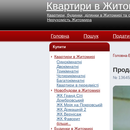
Квартири в Жито
Квартири, будинки, ділянки в Житомирі та 
Нерухомість Житомира
Головна
Пошук
Подати
Купити
Головна
›
Квартири в Житомирі
Однокімнатні
Двокімнатні
Прода
Трикімнатні
Чотирикімнатні
№ 13645
Багатокімнатні
Квартири в передмісті
Новобудови в Житомирі
ЖК Гранд Сіті
Домбровський
ЖК Мрія на Покровській
ЖК Домашній 2
ЖК Вернісаж
ЖК Фаворит
більше...
Будинки в Житомирі