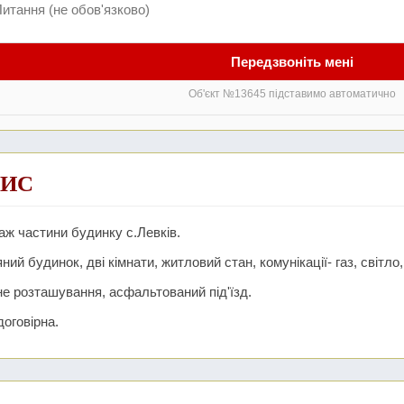
Передзвоніть мені
Об'єкт №13645 підставимо автоматично
ИС
ж частини будинку с.Левків.
ний будинок, дві кімнати, житловий стан, комунікації- газ, світло,
е розташування, асфальтований під'їзд.
договірна.