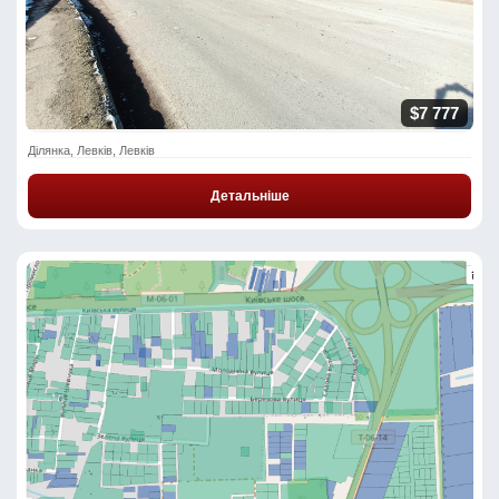
$7 777
Ділянка, Левків, Левків
Детальніше