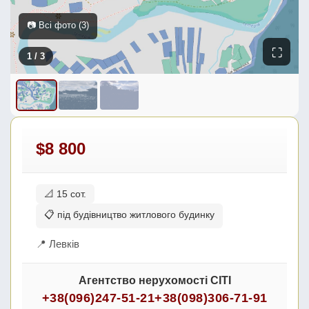
📷 Всі фото (3)
⛶
1
/ 3
$8 800
📐 15 сот.
📋 під будівництво житлового будинку
📍 Левків
Агентство нерухомості СІТІ
+38(096)247-51-21
+38(098)306-71-91