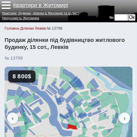
Квартири в Житомирі
Квартири, будинки, ділянки в Житомирі та області
№:
Нерухомість Житомира
Головна
›
Ділянки
›
Левків
›
№ 13799
Продаж ділянки під будівництво житлового
будинку, 15 сот., Левків
№ 13799
8 800$
‹
›