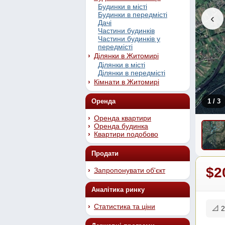
Будинки в місті
Будинки в передмісті
‹
Дачі
Частини будинків
Частини будинків у
передмісті
Ділянки в Житомирі
Ділянки в місті
Ділянки в передмісті
Кімнати в Житомирі
Оренда
1
/ 3
Оренда квартири
Оренда будинка
Квартири подобово
Продати
$2
Запропонувати об'єкт
Аналітика ринку
Статистика та ціни
📐 2