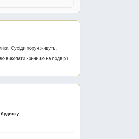
анка. Сусіди поруч живуть.
иво викопати криницю на подвір'ї
 будинку