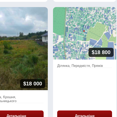
$18 800
Ділянка, Передмістя, Пряжів
$18 000
а, Крошня,
ьницького
Детальніше
Детальніше