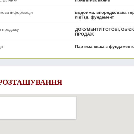
с ділянки
приватизований
кова інформація
водойма, впорядкована тер
під'їзд, фундамент
и продажу
ДОКУМЕНТИ ГОТОВІ, ОБ'ЄК
ПРОДАЖ
ця
Партизанська з фундамент
 РОЗТАШУВАННЯ