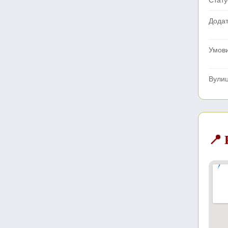
Стату
Додат
Умов
Вули
📍