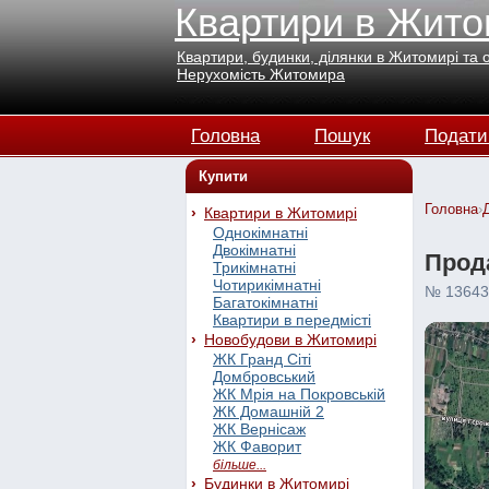
Квартири в Жито
Квартири, будинки, ділянки в Житомирі та 
Нерухомість Житомира
Головна
Пошук
Подати
Купити
Головна
›
Квартири в Житомирі
Однокімнатні
Двокімнатні
Прода
Трикімнатні
Чотирикімнатні
№ 13643
Багатокімнатні
Квартири в передмісті
Новобудови в Житомирі
ЖК Гранд Сіті
Домбровський
ЖК Мрія на Покровській
ЖК Домашній 2
ЖК Вернісаж
ЖК Фаворит
більше...
Будинки в Житомирі