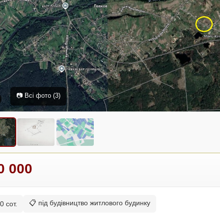
📷 Всі фото (3)
0 000
📋 під будівництво житлового будинку
0 сот.