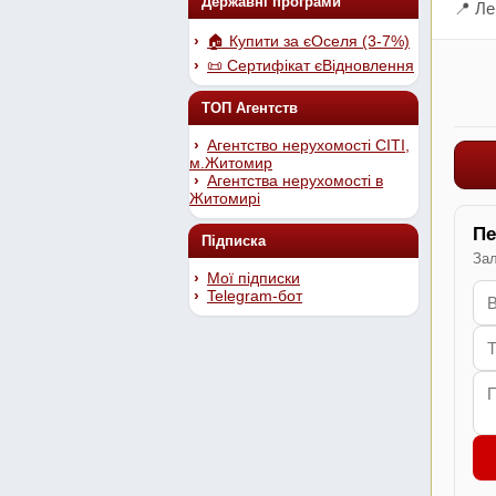
Державні програми
📍 Ле
🏠 Купити за єОселя (3-7%)
📜 Сертифікат єВідновлення
ТОП Агентств
Агентство нерухомості СІТІ,
м.Житомир
Агентства нерухомості в
Житомирі
Пе
Підписка
Зал
Мої підписки
Telegram-бот