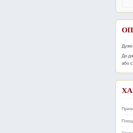
ОП
Дуже 
До дж
або с
ХА
Приз
Площ