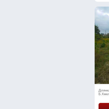
Ділянк
Б.Хмел