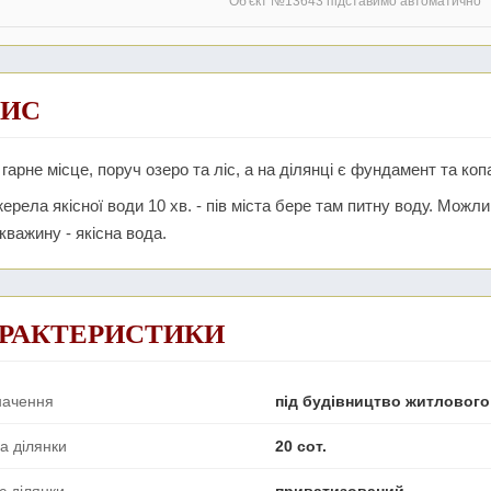
Об'єкт №13643 підставимо автоматично
ИС
гарне місце, поруч озеро та ліс, а на ділянці є фундамент та коп
ерела якісної води 10 хв. - пів міста бере там питну воду. Можл
кважину - якісна вода.
РАКТЕРИСТИКИ
начення
під будівництво житлового
а ділянки
20 сот.