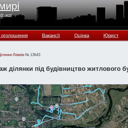
мирі
області
 оголошення
Вакансії
Оцінка
Юрист
Ділянки
›
Левків
›
№ 13643
ж ділянки під будівництво житлового буд