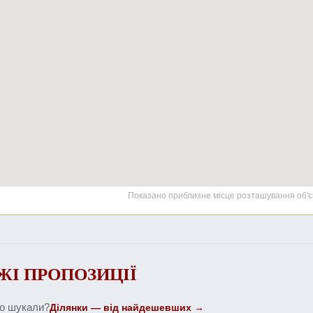
Показано приблизне місце розташування об'є
ЖІ ПРОПОЗИЦІЇ
що шукали?
Ділянки — від найдешевших →