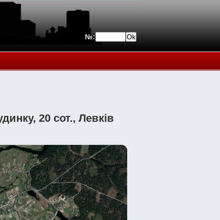
№:
инку, 20 сот., Левків