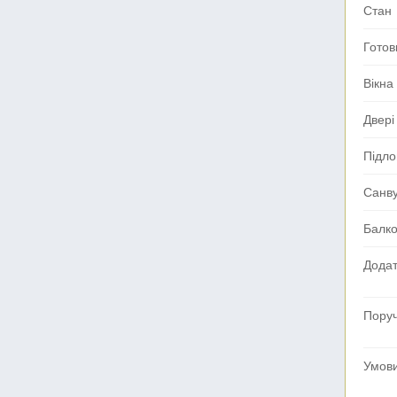
Стан
Готов
Вікна
Двері
Підло
Санв
Балк
Додат
Поруч
Умов