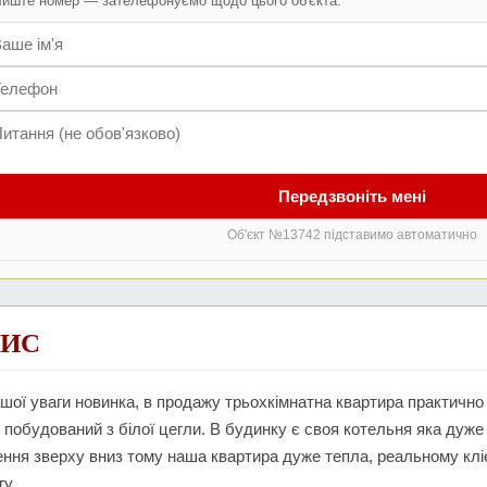
иште номер — зателефонуємо щодо цього об'єкта.
Передзвоніть мені
Об'єкт №13742 підставимо автоматично
ИС
шої уваги новинка, в продажу трьохкімнатна квартира практично
, побудований з білої цегли. В будинку є своя котельня яка дуже
ння зверху вниз тому наша квартира дуже тепла, реальному клієн
гу.