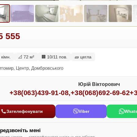
5 555
 кімн.
📐 72 м²
🏢 10/11 пов.
🧱 цегла
итомир, Центр, Домбровського
Юрій Вікторович
+38(063)439-91-08
,
+38(068)692-69-62
+3
Зателефонувати
Viber
What
редзвоніть мені