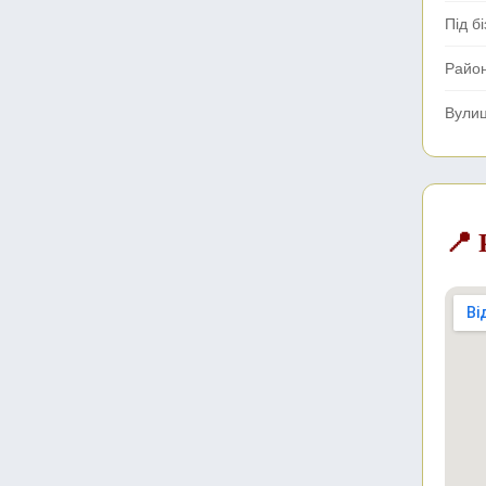
Під б
Райо
Вули
📍