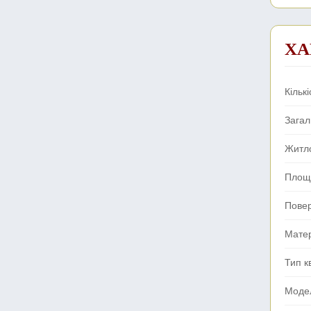
ХА
Кількі
Зага
Житл
Площа
Пове
Мате
Тип к
Моде