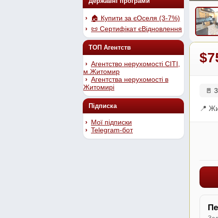
Державні програми
🏠 Купити за єОселя (3-7%)
📜 Сертифікат єВідновлення
ТОП Агентств
$7
Агентство нерухомості СІТІ,
м.Житомир
Агентства нерухомості в
Житомирі
🚪 3
Підписка
📍 Ж
Мої підписки
Telegram-бот
Пе