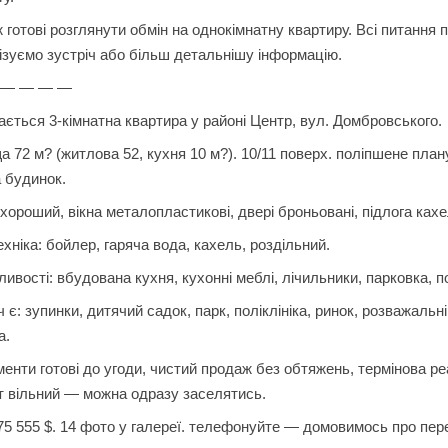
 готові розглянути обмін на однокімнатну квартиру. Всі питання 
ізуємо зустріч або більш детальнішу інформацію.
 — — — —
ється 3-кімнатна квартира у районі Центр, вул. Домбровського.
 72 м? (житлова 52, кухня 10 м?). 10/11 поверх. поліпшене план
 будинок.
хороший, вікна металопластикові, двері броньовані, підлога кахел
хніка: бойлер, гаряча вода, кахель, роздільний.
ивості: вбудована кухня, кухонні меблі, лічильники, парковка, по
 є: зупинки, дитячий садок, парк, поліклініка, ринок, розважальн
а.
енти готові до угоди, чистий продаж без обтяжень, термінова реа
т вільний — можна одразу заселятись.
75 555 $. 14 фото у галереї. телефонуйте — домовимось про пер