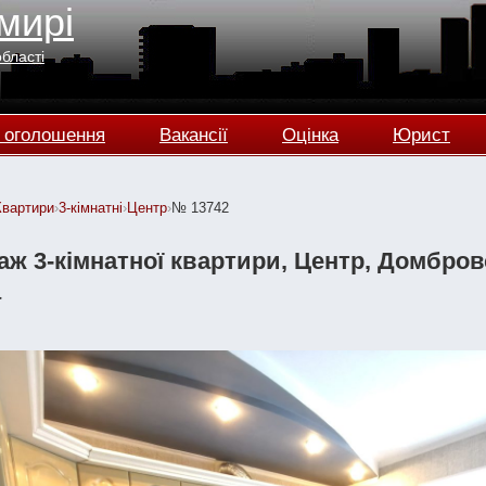
мирі
області
 оголошення
Вакансії
Оцінка
Юрист
Квартири
›
3-кімнатні
›
Центр
›
№ 13742
ж 3-кімнатної квартири, Центр, Домбровсь
а