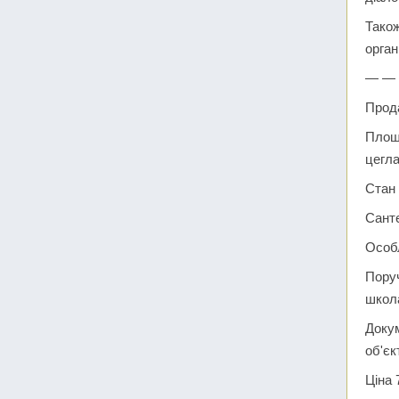
Також
орган
— —
Прода
Площа
цегла
Стан 
Санте
Особл
Поруч
школ
Докум
об'єк
Ціна 