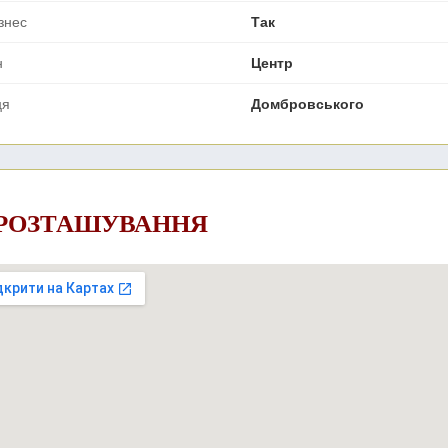
ізнес
Так
н
Центр
ця
Домбровського
 РОЗТАШУВАННЯ