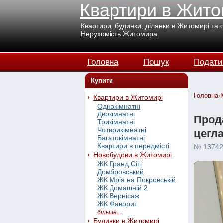
Квартири в Жито
Квартири, будинки, ділянки в Житомирі та 
Нерухомість Житомира
Головна
Пошук
Подати
Купити
Головна
›
Квартири в Житомирі
Однокімнатні
Двокімнатні
Прода
Трикімнатні
Чотирикімнатні
цегл
Багатокімнатні
Квартири в передмісті
№ 13742
Новобудови в Житомирі
ЖК Гранд Сіті
Домбровський
ЖК Мрія на Покровській
ЖК Домашній 2
ЖК Вернісаж
ЖК Фаворит
більше...
Будинки в Житомирі