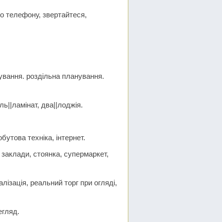
по телефону, звертайтеся,
ування. роздільна планування.
ь||ламінат, два||лоджія.
бутова техніка, інтернет.
і заклади, стоянка, супермаркет,
лізація, реальний торг при огляді,
егляд.