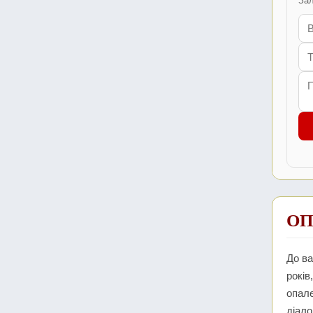
Зал
ОП
До ва
років
опале
діало