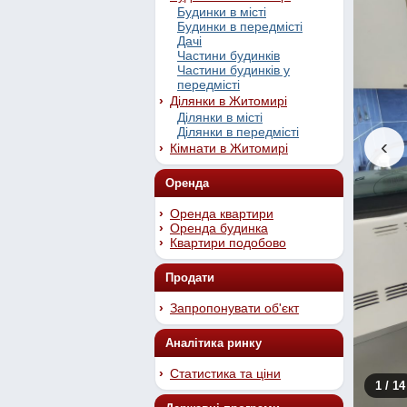
Будинки в місті
Будинки в передмісті
Дачі
Частини будинків
Частини будинків у
передмісті
Ділянки в Житомирі
Ділянки в місті
Ділянки в передмісті
‹
Кімнати в Житомирі
Оренда
Оренда квартири
Оренда будинка
Квартири подобово
Продати
Запропонувати об'єкт
Аналітика ринку
Статистика та ціни
1
/ 14