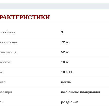
РАКТЕРИСТИКИ
сть кімнат
3
льна площа
72 м²
ова площа
52 м²
 кухні
10 м²
рх
10 з 11
ріал
цегла
вартири
поліпшене планування
ль
роздільна