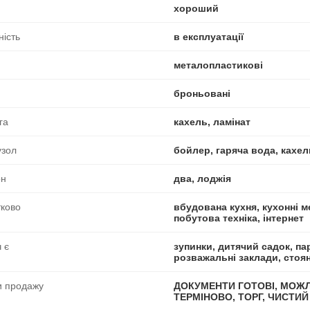
хороший
ність
в експлуатації
металопластикові
броньовані
га
кахель, ламінат
узол
бойлер, гаряча вода, кахел
он
два, лоджія
ково
вбудована кухня, кухонні м
побутова техніка, інтернет
 є
зупинки, дитячий садок, пар
розважальні заклади, стоя
и продажу
ДОКУМЕНТИ ГОТОВІ, МОЖЛ
ТЕРМІНОВО, ТОРГ, ЧИСТИ