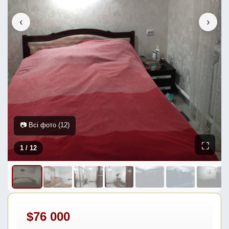
‹
›
📷 Всі фото (12)
⛶
1
/ 12
$76 000