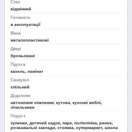
Стан
відмінний
Готовність
в експлуатації
Вікна
металопластикові
Двері
броньовані
Підлога
кахель, ламінат
Санвузол
спільний
Додатково
автономне опалення, кутова, кухонні меблі,
лічильники
Поруч є
зупинки, дитячий садок, парк, поліклініка, ринок,
розважальні заклади, стоянка, супермаркет, школа