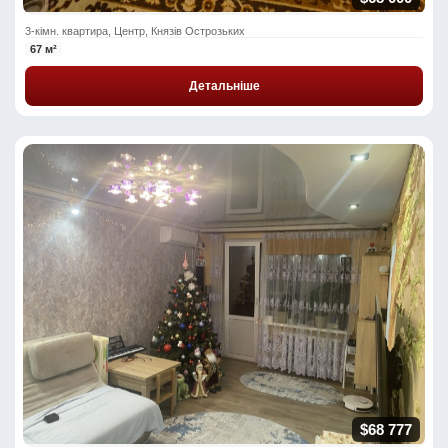
3-кімн. квартира, Центр, Князів Острозьких
67 м²
Детальніше
$68 777