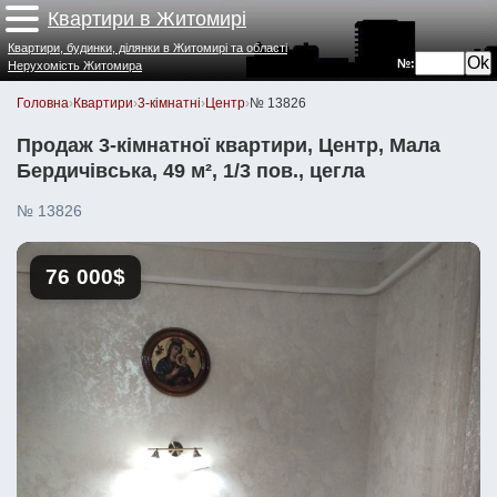
Квартири в Житомирі
Квартири, будинки, ділянки в Житомирі та області
№:
Нерухомість Житомира
Головна
›
Квартири
›
3-кімнатні
›
Центр
›
№ 13826
Продаж 3-кімнатної квартири, Центр, Мала
Бердичівська, 49 м², 1/3 пов., цегла
№ 13826
76 000$