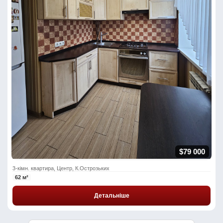
$79 000
3-кімн. квартира, Центр, К.Острозьких
62 м²
Детальніше