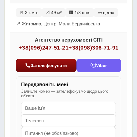
🚪 3 кімн.
📐 49 м²
🏢 1/3 пов.
🧱 цегла
📍 Житомир, Центр, Мала Бердичівська
Агентство нерухомості СІТІ
+38(096)247-51-21
+38(098)306-71-91
Зателефонувати
Viber
Передзвоніть мені
Залиште номер — зателефонуємо щодо цього
об'єкта.