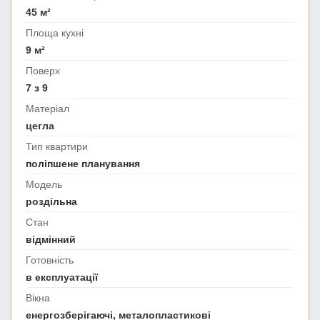
45 м²
Площа кухні
9 м²
Поверх
7 з 9
Матеріал
цегла
Тип квартири
поліпшене планування
Модель
роздільна
Стан
відмінний
Готовність
в експлуатації
Вікна
енергозберігаючі, металопластикові