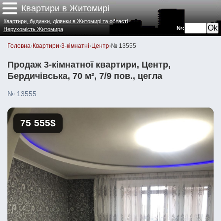
Квартири в Житомирі
Квартири, будинки, ділянки в Житомирі та області
№:
Нерухомість Житомира
Головна
›
Квартири
›
3-кімнатні
›
Центр
›
№ 13555
Продаж 3-кімнатної квартири, Центр,
Бердичівська, 70 м², 7/9 пов., цегла
№ 13555
75 555$