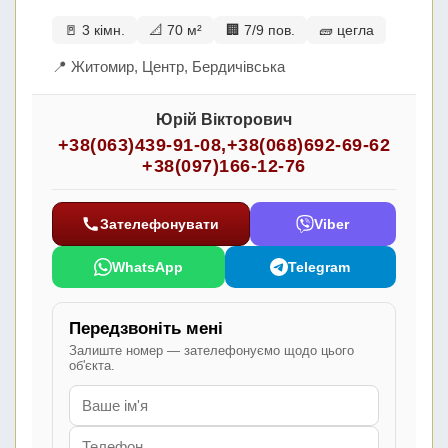
🚪 3 кімн.
📐 70 м²
🏢 7/9 пов.
🧱 цегла
📍 Житомир, Центр, Бердичівська
Юрій Вікторович
+38(063)439-91-08
,
+38(068)692-69-62
+38(097)166-12-76
Зателефонувати
Viber
WhatsApp
Telegram
Передзвоніть мені
Залиште номер — зателефонуємо щодо цього
об'єкта.