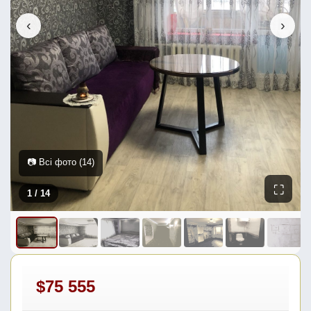
‹
›
📷 Всі фото (14)
⛶
1
/ 14
$75 555