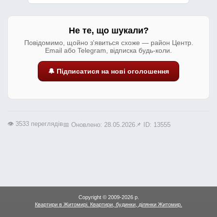
Не те, що шукали?
Повідомимо, щойно з'явиться схоже — район Центр.
Email або Telegram, відписка будь-коли.
🔔 Підписатися на нові оголошення
👁️ 3533 переглядів
📅 Оновлено: 28.05.2026
📌 ID: 13555
Copyright © 2009-2026 р.
Квартири в Житомирі. Квартири, будинки, ділянки Житомир.