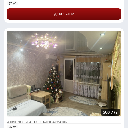
67 м²
Детальніше
$68 777
3-кімн. квартира, Центр, Київська/Мазепи
65 м²