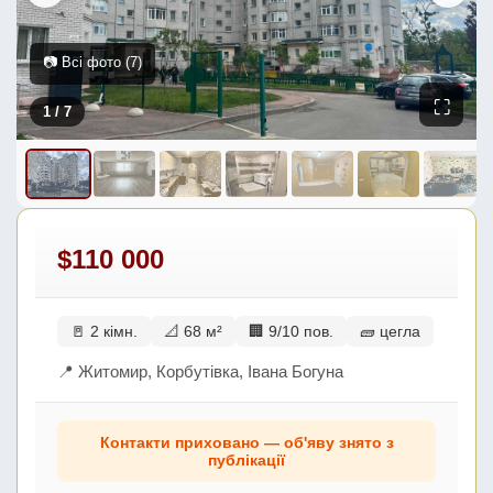
📷 Всі фото (7)
⛶
1
/ 7
$110 000
🚪 2 кімн.
📐 68 м²
🏢 9/10 пов.
🧱 цегла
📍 Житомир, Корбутівка, Івана Богуна
Контакти приховано — об'яву знято з
публікації