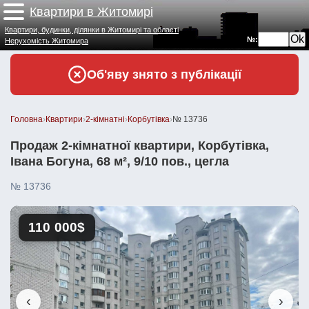
Квартири в Житомирі
Квартири, будинки, ділянки в Житомирі та області
№:
Нерухомість Житомира
Об'яву знято з публікації
Головна
›
Квартири
›
2-кімнатні
›
Корбутівка
›
№ 13736
Продаж 2-кімнатної квартири, Корбутівка,
Івана Богуна, 68 м², 9/10 пов., цегла
№ 13736
110 000$
‹
›