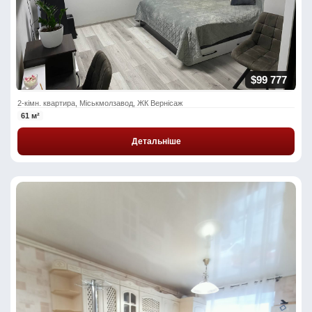
$99 777
2-кімн. квартира, Міськмолзавод, ЖК Вернісаж
61 м²
Детальніше