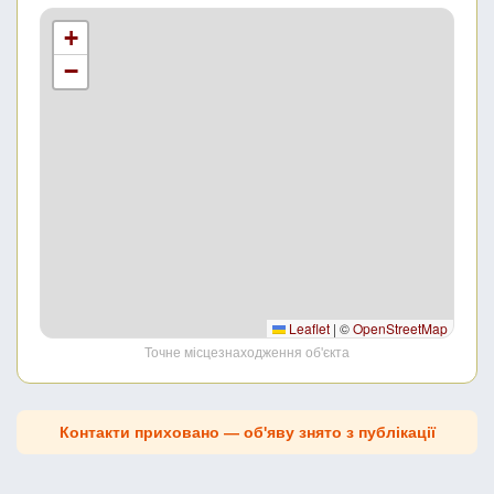
+
−
Leaflet
|
©
OpenStreetMap
Точне місцезнаходження об'єкта
Контакти приховано — об'яву знято з публікації