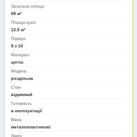
Загальна площа
68 м²
Площа кухні
12.5 м²
Поверх
9 з 10
Матеріал
цегла
Модель
роздільна
Стан
відмінний
Готовність
в експлуатації
Вікна
металопластикові
Двері