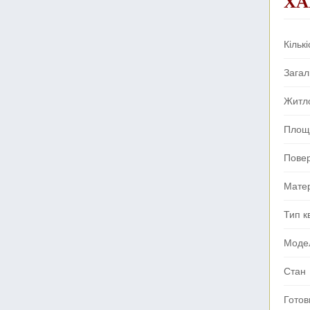
ХА
Кількі
Зага
Житл
Площа
Пове
Мате
Тип к
Моде
Стан
Готов