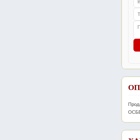
ОП
Прода
ОСББ