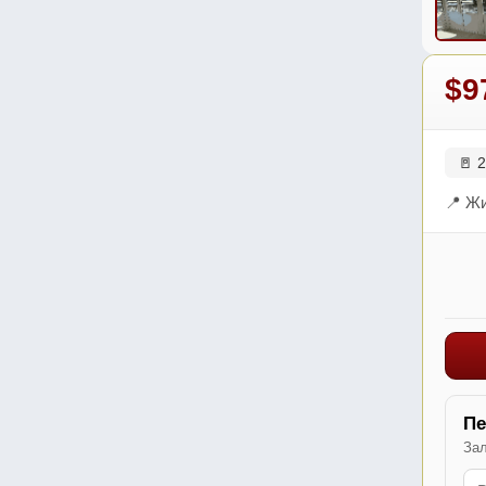
$9
🚪 2
📍 Жи
Пе
Зал