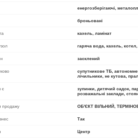
енергозберігаючі, металоп
броньовані
га
кахель, ламінат
узол
гаряча вода, кахель, котел,
он
засклений
ково
супутникове ТБ, автономне
лічильники, не кутова, пр
 є
зупинки, дитячий садок, пар
розважальні заклади, стоя
и продажу
ОБ'ЄКТ ВІЛЬНИЙ, ТЕРМІНО
ізнес
Так
н
Центр