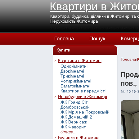
Квартири в Жито
Квартири, будинки, ділянки в Житомирі та 
Нерухомість Житомира
Головна
Пошук
Комерц
Купити
Головна
›
Квартири в Житомирі
Однокімнатні
Двокімнатні
Прода
Трикімнатні
Чотирикімнатні
пов.,
Багатокімнатні
Квартири в передмісті
№ 13180
Новобудови в Житомирі
ЖК Гранд Сіті
Домбровський
ЖК Мрія на Покровській
ЖК Домашній 2
ЖК Вернісаж
ЖК Фаворит
більше...
Будинки в Житомирі