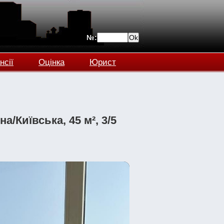
№:
нсії
Оцінка
Юрист
а/Київська, 45 м², 3/5