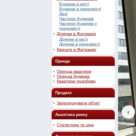
Будинки в місті
Будинки в передмісті
Дачі
Частини будинків
Частини будинків у
передмісті
Ділянки в Житомирі
Ділянки в місті
Ділянки в передмісті
Кімнати в Житомирі
Оренда
Оренда квартири
Оренда будинка
Квартири подобово
Продати
Запропонувати об'єкт
‹
Аналітика ринку
Статистика та ціни