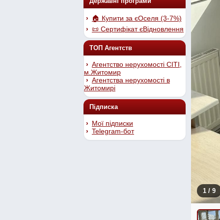
Державні програми
🏠 Купити за єОселя (3-7%)
📜 Сертифікат єВідновлення
ТОП Агентств
Агентство нерухомості СІТІ,
м.Житомир
Агентства нерухомості в
Житомирі
Підписка
Мої підписки
Telegram-бот
1
/ 9