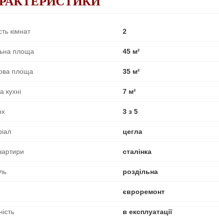
РАКТЕРИСТИКИ
сть кімнат
2
льна площа
45 м²
ова площа
35 м²
 кухні
7 м²
рх
3 з 5
ріал
цегла
вартири
сталінка
ль
роздільна
євроремонт
ність
в експлуатації