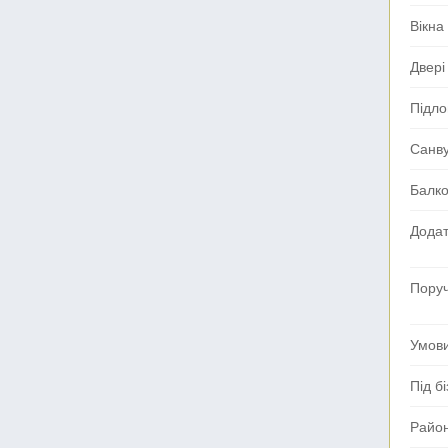
Вікна
Двері
Підло
Санв
Балк
Додат
Поруч
Умов
Під б
Райо