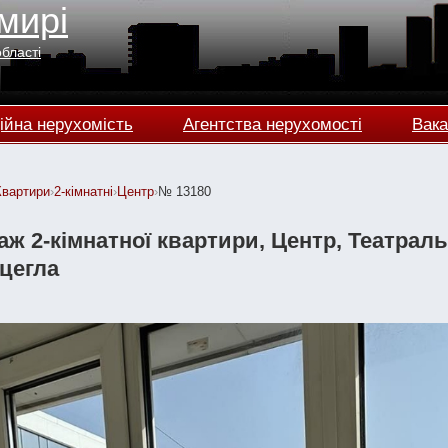
мирі
області
ійна нерухомість
Агентства нерухомості
Вака
Квартири
›
2-кімнатні
›
Центр
›
№ 13180
ж 2-кімнатної квартири, Центр, Театральн
 цегла