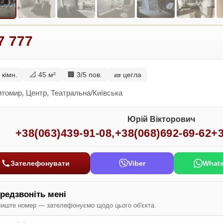
7 777
 кімн.
📐 45 м²
🏢 3/5 пов.
🧱 цегла
томир, Центр, Театральна/Київська
Юрій Вікторович
+38(063)439-91-08
,
+38(068)692-69-62
+3
Зателефонувати
Viber
What
редзвоніть мені
иште номер — зателефонуємо щодо цього об'єкта.