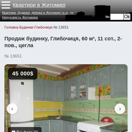
Квартири в Житомирі
Квартири, будинки, ділянки в Житомирі та області
№:
Нерухомість Житомира
Головна
›
Будинки
›
Глибочиця
›
№ 13651
Продаж будинку, Глибочиця, 60 м², 11 сот., 2-
пов., цегла
№ 13651
45 000$
‹
›