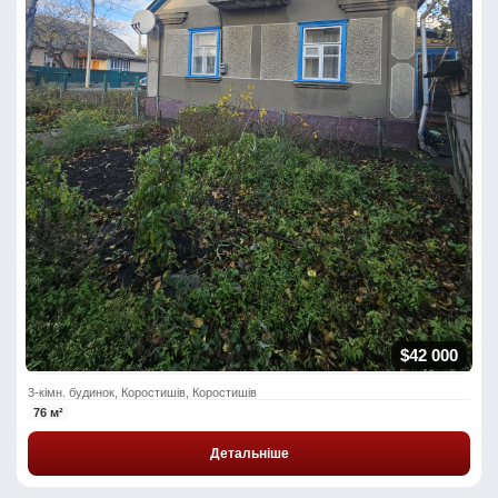
$42 000
3-кімн. будинок, Коростишів, Коростишів
76 м²
Детальніше