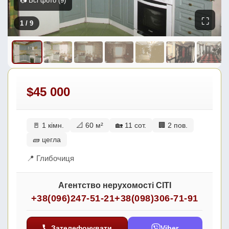
📷 Всі фото (9)
⛶
1
/ 9
$45 000
🚪 1 кімн.
📐 60 м²
🏡 11 сот.
🏢 2 пов.
🧱 цегла
📍 Глибочиця
Агентство нерухомості СІТІ
+38(096)247-51-21
+38(098)306-71-91
Зателефонувати
Viber