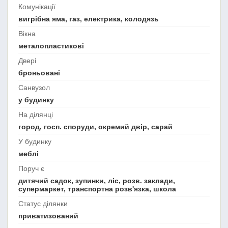
Комунікації
вигрібна яма, газ, електрика, колодязь
Вікна
металопластикові
Двері
броньовані
Санвузол
у будинку
На ділянці
город, госп. споруди, окремий двір, сарай
У будинку
меблі
Поруч є
дитячий садок, зупинки, ліс, розв. заклади,
супермаркет, транспортна розв'язка, школа
Статус ділянки
приватизований