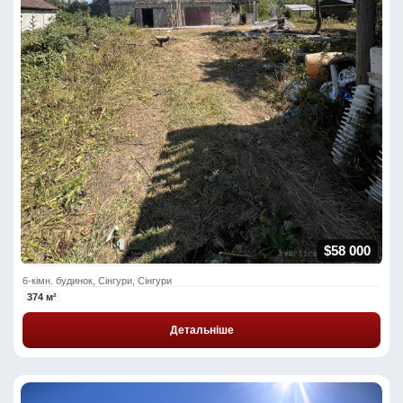
$58 000
6-кімн. будинок, Сінгури, Сінгури
374 м²
Детальніше