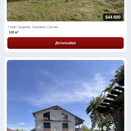
$44 600
7-кімн. будинок, Смоківка, Саєнка
120 м²
Детальніше