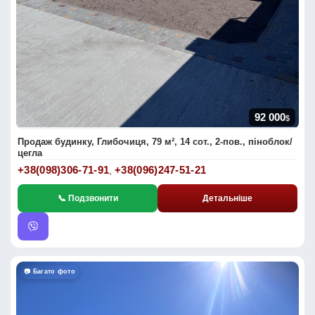
92 000
$
Продаж будинку, Глибочиця, 79 м², 14 сот., 2-пов., піноблок/
цегла
+38(098)306-71-91
+38(096)247-51-21
,
📞 Подзвонити
Детальніше
📷 Багато фото