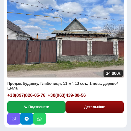
34 000
$
Продаж будинку, Глибочиця, 51 м², 13 сот., 1-пов., дерево/
цегла
+38(097)826-05-76
+38(063)439-80-56
,
📞 Подзвонити
Детальніше