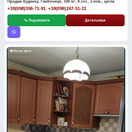
Продаж будинку, Глибочиця, 100 м², 8 сот., 1-пов., цегла
+38(098)306-71-91
+38(096)247-51-21
,
📞 Подзвонити
Детальніше
📷 Багато фото