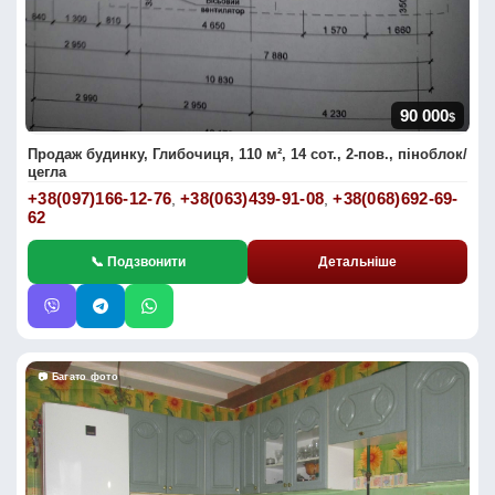
90 000
$
Продаж будинку, Глибочиця, 110 м², 14 сот., 2-пов., піноблок/
цегла
+38(097)166-12-76
+38(063)439-91-08
+38(068)692-69-
,
,
62
📞 Подзвонити
Детальніше
📷 Багато фото