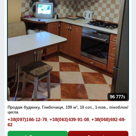
96 777
$
Продаж будинку, Глибочиця, 199 м², 10 сот., 1-пов., піноблок/
цегла
+38(097)166-12-76
+38(063)439-91-08
+38(068)692-69-
,
,
62