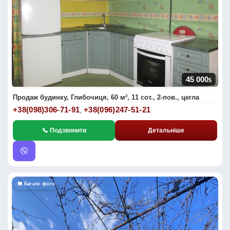
45 000
$
Продаж будинку, Глибочиця, 60 м², 11 сот., 2-пов., цегла
+38(098)306-71-91
+38(096)247-51-21
,
📞 Подзвонити
Детальніше
📷 Багато фото