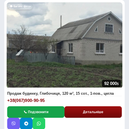
📷 Багато фото
92 000
$
Продаж будинку, Глибочиця, 120 м², 15 сот., 1-пов., цегла
+38(067)900-90-95
📞 Подзвонити
Детальніше