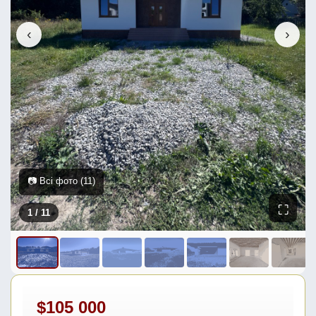
‹
›
📷 Всі фото (11)
⛶
1
/ 11
$105 000