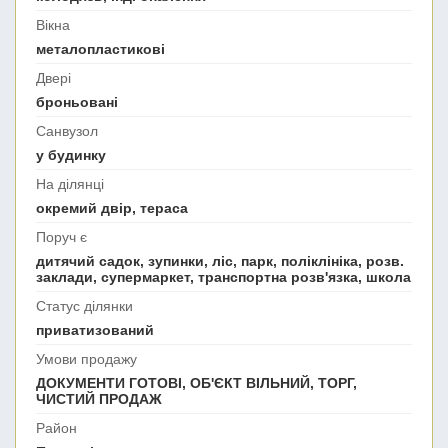
Вікна
металопластикові
Двері
броньовані
Санвузол
у будинку
На ділянці
окремий двір, тераса
Поруч є
дитячий садок, зупинки, ліс, парк, поліклініка, розв.
заклади, супермаркет, транспортна розв'язка, школа
Статус ділянки
приватизований
Умови продажу
ДОКУМЕНТИ ГОТОВІ, ОБ'ЄКТ ВІЛЬНИЙ, ТОРГ,
ЧИСТИЙ ПРОДАЖ
Район