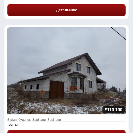
Детальніше
$110 100
5-кімн. будинок, Зарічани, Зарічани
270 м²