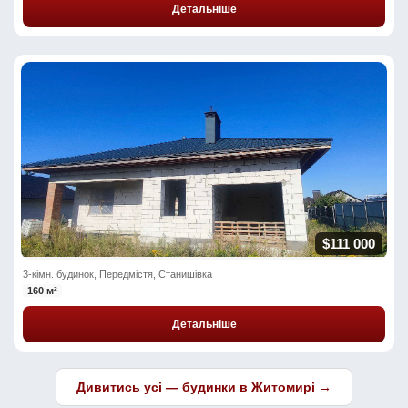
Детальніше
$111 000
3-кімн. будинок, Передмістя, Станишівка
160 м²
Детальніше
Дивитись усі — будинки в Житомирі →