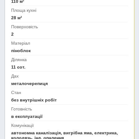
110 м²
Площа кухні
28 м²
Поверховість
2
Матеріал
піноблок
Ділянка
11 сот.
Дах
металочерепиця
Стан
без внутрішніх робіт
Готовність
в експлуатації
Комунікації
автономна каналізація, вигрібна яма, електрика,
колодязь, інд. опалення