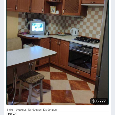
$96 777
4-кімн. будинок, Глибочиця, Глубочиця
199 м²