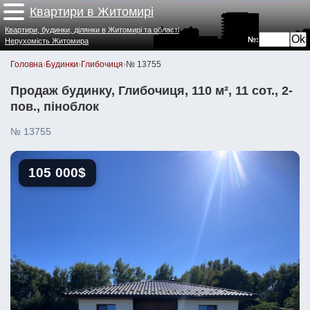
Квартири в Житомирі
Квартири, будинки, ділянки в Житомирі та області
№:
Нерухомість Житомира
Головна
›
Будинки
›
Глибочиця
›
№ 13755
Продаж будинку, Глибочиця, 110 м², 11 сот., 2-
пов., піноблок
№ 13755
105 000$