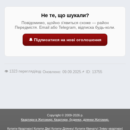
Не те, що шукали?
Повідомимо, щойно з'явиться схоже — район
Передмістя. Email або Telegram, відписка будь-коли.
🔔 Підписатися на нові оголошення
👁️ 1323 переглядів
📅 Оновлено: 09.09.2025
📌 ID: 13755
Copyright © 2009-2026 р.
Квартири в Житомирі. Квартири, будинки, ділянки Житомир.
Купити Квартиру
|
Купити Дім
|
Купити Ділянку
|
Купити Кімнату
|
Зніму квартиру
|