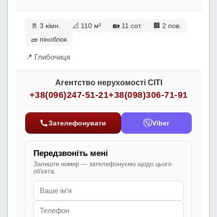
🚪 3 кімн.
📐 110 м²
🏡 11 сот.
🏢 2 пов.
🧱 піноблок
📍 Глибочиця
Агентство нерухомості СІТІ
+38(096)247-51-21
+38(098)306-71-91
Зателефонувати
Viber
Передзвоніть мені
Залиште номер — зателефонуємо щодо цього
об'єкта.