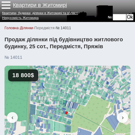
Квартири в Житомирі
Квартири, будинки, ділянки в Житомирі та області
№:
Нерухомість Житомира
Головна
›
Ділянки
›
Передмістя
›
№ 14011
Продаж ділянки під будівництво житлового
будинку, 25 сот., Передмістя, Пряжів
№ 14011
18 800$
‹
›