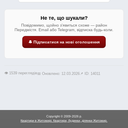
Не те, що шукали?
Повідомимо, щойно з'явиться схоже — район
Передмістя. Email або Telegram, відписка будь-коли.
🔔 Підписатися на нові оголошення
👁️ 1539 переглядів
📅 Оновлено: 12.03.2026
📌 ID: 14011
Copyright © 2009-2026 р.
Квартири в Житомирі. Квартири, будинки, ділянки Житомир.