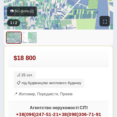
📷 Всі фото (2)
⛶
1
/ 2
$18 800
📐 25 сот.
📋 під будівництво житлового будинку
📍 Житомир, Передмістя, Пряжів
Агентство нерухомості СІТІ
+38(096)247-51-21
+38(098)306-71-91