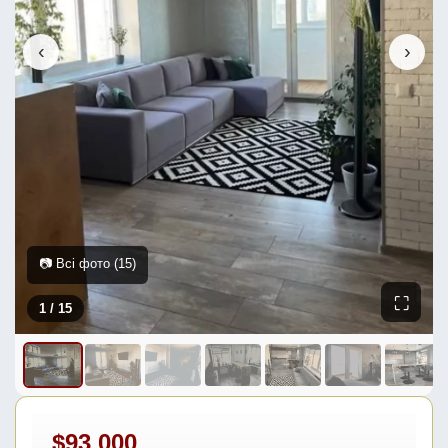
‹
›
📷 Всі фото (15)
⛶
1
/ 15
$93 000