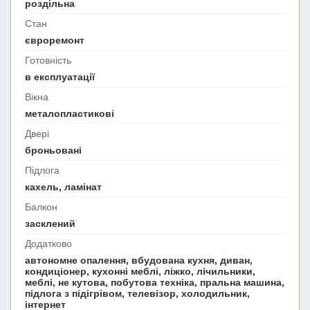
роздільна
Стан
євроремонт
Готовність
в експлуатації
Вікна
металопластикові
Двері
броньовані
Підлога
кахель, ламінат
Балкон
засклений
Додатково
автономне опалення, вбудована кухня, диван,
кондиціонер, кухонні меблі, ліжко, лічильники,
меблі, не кутова, побутова техніка, пральна машина,
підлога з підігрівом, телевізор, холодильник,
інтернет