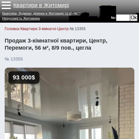
Квартири в Житомирі
Квартири, будинки, ділянки в Житомирі та області
№:
Нерухомість Житомира
Головна
›
Квартири
›
3-кімнатні
›
Центр
›
№ 13355
Продаж 3-кімнатної квартири, Центр,
Перемоги, 56 м², 8/9 пов., цегла
№ 13355
93 000$