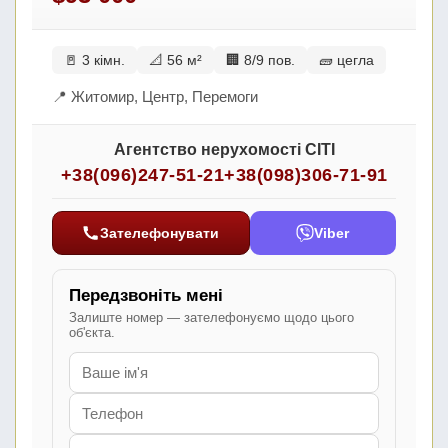
🚪 3 кімн.
📐 56 м²
🏢 8/9 пов.
🧱 цегла
📍 Житомир, Центр, Перемоги
Агентство нерухомості СІТІ
+38(096)247-51-21
+38(098)306-71-91
Зателефонувати
Viber
Передзвоніть мені
Залиште номер — зателефонуємо щодо цього
об'єкта.